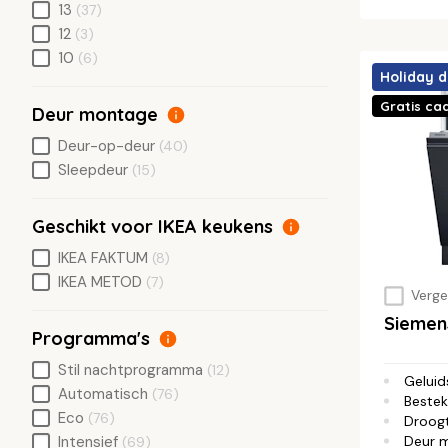
13
(37)
12
(3)
10
(6)
Holiday d
Gratis ca
Deur montage
Deur-op-deur
(40)
Sleepdeur
(15)
Geschikt voor IKEA keukens
IKEA FAKTUM
(8)
IKEA METOD
(7)
Vergel
Siemen
Programma's
Stil nachtprogramma
(12)
Geluid
Automatisch
(76)
Bestek
Eco
(76)
Droog
Deur 
Intensief
(69)