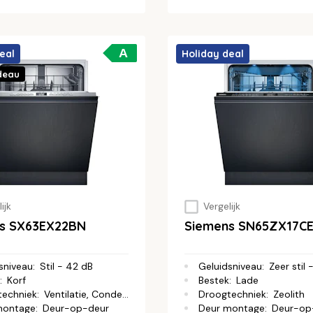
A
eal
Holiday deal
deau
ijk
Vergelijk
s SX63EX22BN
Siemens SN65ZX17C
sniveau
:
Stil - 42 dB
Geluidsniveau
:
Zeer stil
:
Korf
Bestek
:
Lade
techniek
:
Ventilatie, Condens
Droogtechniek
:
Zeolith
montage
:
Deur-op-deur
Deur montage
:
Deur-op