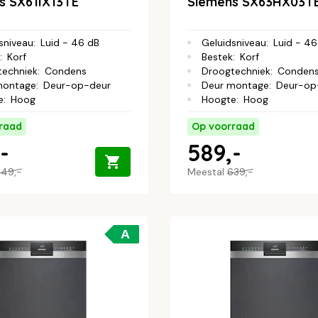
s SX61IX13TE
Siemens SX63HX03T
sniveau
:
Luid - 46 dB
Geluidsniveau
:
Luid - 46
:
Korf
Bestek
:
Korf
techniek
:
Condens
Droogtechniek
:
Conden
montage
:
Deur-op-deur
Deur montage
:
Deur-op
e
:
Hoog
Hoogte
:
Hoog
raad
Op voorraad
-
589,-
49,-
Meestal
639,-
A