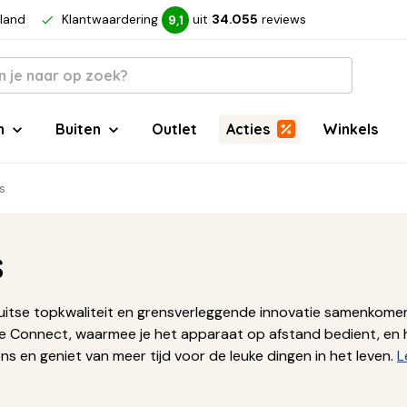
rland
Klantwaardering
uit
34.055
reviews
9,1
n
Buiten
Outlet
Acties
Winkels
s
s
uitse topkwaliteit en grensverleggende innovatie samenkome
me Connect, waarmee je het apparaat op afstand bedient, en h
en geniet van meer tijd voor de leuke dingen in het leven.
L