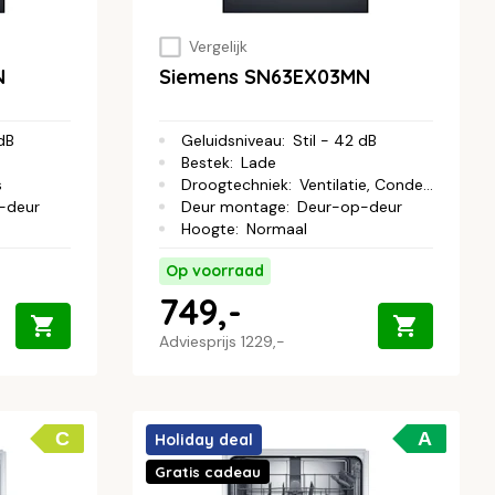
Vergelijk
N
Siemens SN63EX03MN
 dB
Geluidsniveau
:
Stil - 42 dB
Bestek
:
Lade
s
Droogtechniek
:
Ventilatie, Condens
-deur
Deur montage
:
Deur-op-deur
Hoogte
:
Normaal
Op voorraad
749,-
Adviesprijs
1229,-
C
A
Holiday deal
Gratis cadeau