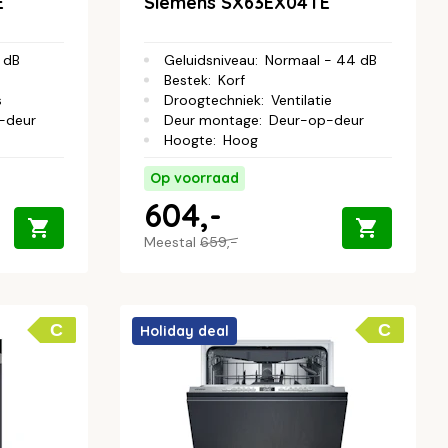
E
Siemens SX63EX04TE
 dB
Geluidsniveau
:
Normaal - 44 dB
Bestek
:
Korf
s
Droogtechniek
:
Ventilatie
-deur
Deur montage
:
Deur-op-deur
Hoogte
:
Hoog
Op voorraad
604,-
Meestal
659,-
C
C
Holiday deal