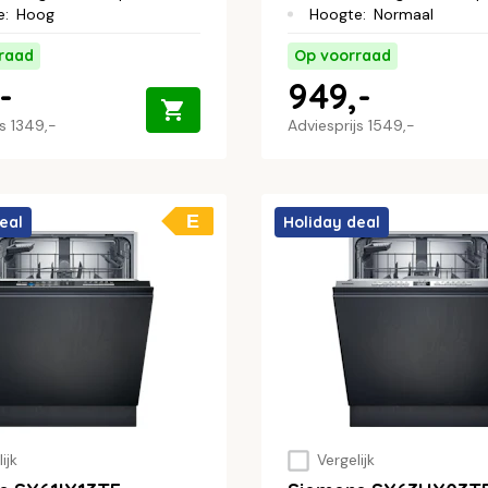
e
:
Hoog
Hoogte
:
Normaal
raad
Op voorraad
-
949,-
js
1349,-
Adviesprijs
1549,-
E
eal
Holiday deal
ijk
Vergelijk