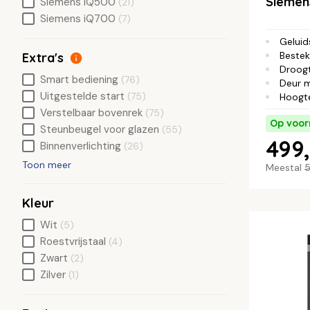
Siemen
Siemens iQ500
(21)
Siemens iQ700
(7)
Geluid
Bestek
Extra's
Droog
Smart bediening
(76)
Deur 
Uitgestelde start
(75)
Hoogt
Verstelbaar bovenrek
(75)
Op voor
Steunbeugel voor glazen
(55)
499,
Binnenverlichting
(26)
Toon meer
Meestal
5
Kleur
Wit
(5)
Roestvrijstaal
(4)
Zwart
(2)
Zilver
(1)