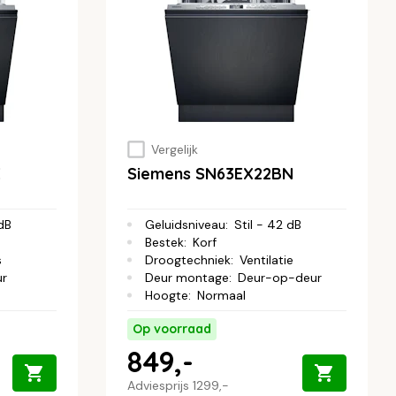
Vergelijk
E
Siemens SN63EX22BN
 dB
Geluidsniveau
:
Stil - 42 dB
Bestek
:
Korf
s
Droogtechniek
:
Ventilatie
ur
Deur montage
:
Deur-op-deur
Hoogte
:
Normaal
Op voorraad
849,-
Adviesprijs
1299,-