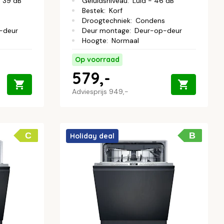
- 39 dB
Geluidsniveau
:
Luid - 46 dB
Bestek
:
Korf
Droogtechniek
:
Condens
-deur
Deur montage
:
Deur-op-deur
Hoogte
:
Normaal
Op voorraad
579,-
Adviesprijs
949,-
C
B
Holiday deal