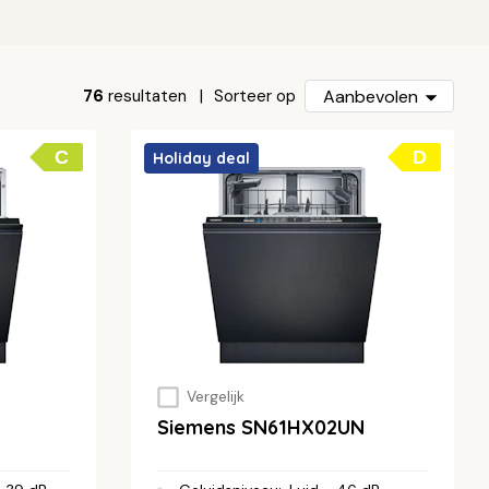
76
resultaten
Aanbevolen
Sorteer op
C
D
Holiday deal
Vergelijk
Siemens SN61HX02UN