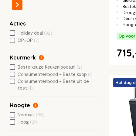
Geluid
Bestek
Droog
Deur 
Acties
Hoogt
Holiday deal
(32)
Op voor
OP=OP
(7)
715,
Keurmerk
Beste keuze Keukenloods.nl
(2)
Consumentenbond - Beste koop
(1)
Consumentenbond - Beste uit de
Holiday d
test
(1)
Hoogte
Normaal
(55)
Hoog
(21)