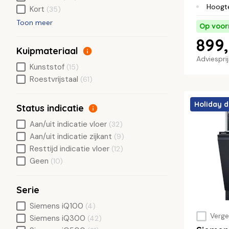
Hoogt
Kort
(35)
Toon meer
Op voor
899,
Kuipmateriaal
Adviespri
Kunststof
(15)
Roestvrijstaal
(61)
Holiday d
Status indicatie
Aan/uit indicatie vloer
(32)
Aan/uit indicatie zijkant
(9)
Resttijd indicatie vloer
(12)
Geen
(10)
Serie
Siemens iQ100
(4)
Vergel
Siemens iQ300
(42)