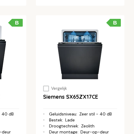
B
B
Vergelijk
E
Siemens SX65ZX17CE
 - 40 dB
Geluidsniveau
:
Zeer stil - 40 dB
Bestek
:
Lade
Droogtechniek
:
Zeolith
-deur
Deur montage
:
Deur-op-deur