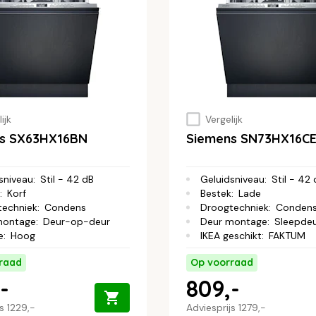
ijk
Vergelijk
s SX63HX16BN
Siemens SN73HX16C
sniveau
:
Stil - 42 dB
Geluidsniveau
:
Stil - 42
:
Korf
Bestek
:
Lade
techniek
:
Condens
Droogtechniek
:
Conden
montage
:
Deur-op-deur
Deur montage
:
Sleepde
e
:
Hoog
IKEA geschikt
:
FAKTUM
raad
Op voorraad
-
809,-
js
1229,-
Adviesprijs
1279,-