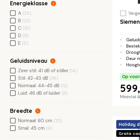
Energieklasse
A
(25)
Vergel
B
(22)
Siemen
C
(15)
D
(9)
Geluid
E
(5)
Bestek
Droog
Deur 
Geluidsniveau
Hoogt
Zeer stil: 41 dB of stiller
(14)
Op voor
Stil: 42-43 dB
(39)
599,
Normaal: 44-45 dB
(12)
Luid: 46 dB of luider
(11)
Meestal
6
Breedte
Normaal: 60 cm
(70)
Holiday d
Smal: 45 cm
(6)
Gratis ca