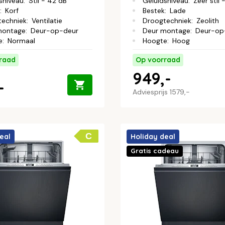
sniveau
:
Stil - 42 dB
Geluidsniveau
:
Zeer stil 
:
Korf
Bestek
:
Lade
techniek
:
Ventilatie
Droogtechniek
:
Zeolith
montage
:
Deur-op-deur
Deur montage
:
Deur-op
e
:
Normaal
Hoogte
:
Hoog
raad
Op voorraad
949,-
-
Adviesprijs
1579,-
C
eal
Holiday deal
Gratis cadeau