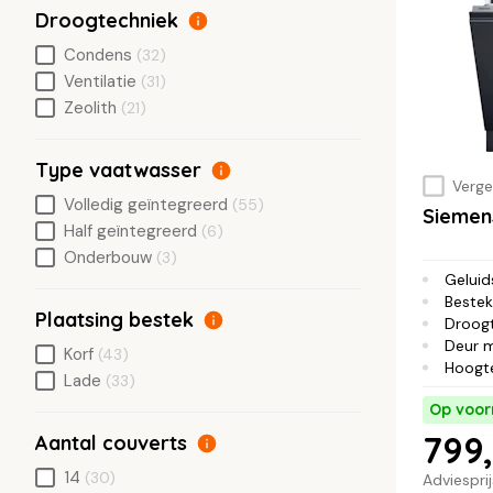
Droogtechniek
Condens
(32)
Ventilatie
(31)
Zeolith
(21)
Type vaatwasser
Vergel
Volledig geïntegreerd
(55)
Siemen
Half geïntegreerd
(6)
Onderbouw
(3)
Geluid
Bestek
Plaatsing bestek
Droog
Deur 
Korf
(43)
Hoogt
Lade
(33)
Op voor
799,
Aantal couverts
14
(30)
Adviespri