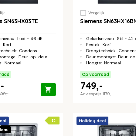
ijk
Vergelijk
s SN63HX03TE
Siemens SN63HX16B
sniveau
:
Luid - 46 dB
Geluidsniveau
:
Stil - 42
:
Korf
Bestek
:
Korf
techniek
:
Condens
Droogtechniek
:
Conden
montage
:
Deur-op-deur
Deur montage
:
Deur-op
e
:
Normaal
Hoogte
:
Normaal
raad
Op voorraad
-
749,-
99,-
Adviesprijs
1179,-
C
eal
Holiday deal
deau