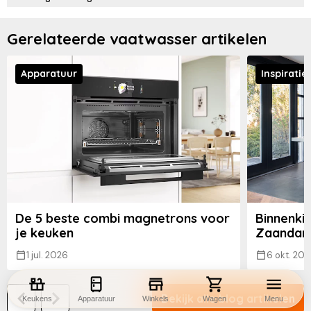
Gerelateerde vaatwasser artikelen
Apparatuur
Inspiratie
De 5 beste combi magnetrons voor
Binnenkij
je keuken
Zaandam
1 jul. 2026
6 okt. 202
Bekijk alle blog artikelen
Keukens
Apparatuur
Winkels
Wagen
Menu