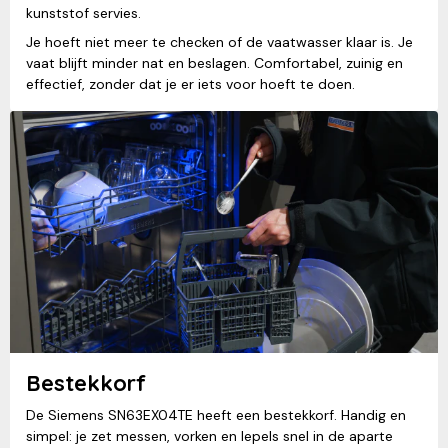
kunststof servies.
Je hoeft niet meer te checken of de vaatwasser klaar is. Je
vaat blijft minder nat en beslagen. Comfortabel, zuinig en
effectief, zonder dat je er iets voor hoeft te doen.
Bestekkorf
De Siemens SN63EX04TE heeft een bestekkorf. Handig en
simpel: je zet messen, vorken en lepels snel in de aparte