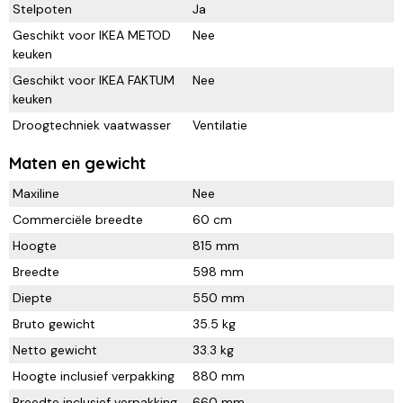
Stelpoten
Ja
Geschikt voor IKEA METOD
Nee
keuken
Geschikt voor IKEA FAKTUM
Nee
keuken
Droogtechniek vaatwasser
Ventilatie
Maten en gewicht
Maxiline
Nee
Commerciële breedte
60 cm
Hoogte
815 mm
Breedte
598 mm
Diepte
550 mm
Bruto gewicht
35.5 kg
Netto gewicht
33.3 kg
Hoogte inclusief verpakking
880 mm
Breedte inclusief verpakking
660 mm