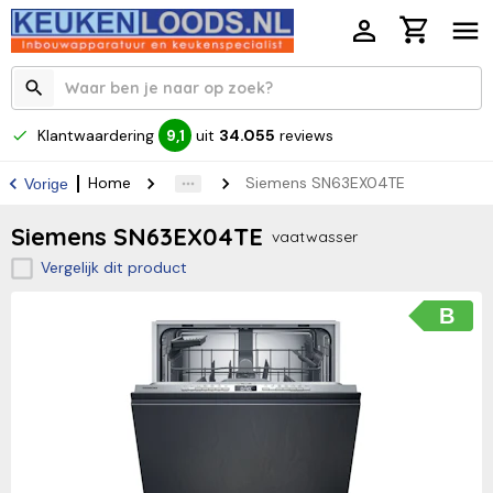
Klantwaardering
uit
34.055
reviews
9,1
Home
Siemens SN63EX04TE
Vorige
Siemens SN63EX04TE
vaatwasser
Vergelijk dit product
B