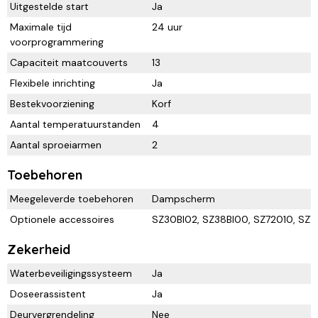
Uitgestelde start
Ja
Maximale tijd
24 uur
voorprogrammering
Capaciteit maatcouverts
13
Flexibele inrichting
Ja
Bestekvoorziening
Korf
Aantal temperatuurstanden
4
Aantal sproeiarmen
2
Toebehoren
Meegeleverde toebehoren
Dampscherm
Optionele accessoires
SZ30BI02, SZ38BI00, SZ72010, SZ
Zekerheid
Waterbeveiligingssysteem
Ja
Doseerassistent
Ja
Deurvergrendeling
Nee