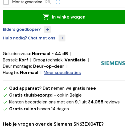
Montageservice
129,-
In winkelwagen
Elders goedkoper?
Hulp nodig? Chat met ons
Geluidsniveau:
Normaal - 44 dB
Bestek:
Korf
Droogtechniek:
Ventilatie
Deur montage:
Deur-op-deur
Hoogte:
Normaal
Meer specificaties
Oud apparaat?
Dat nemen we
gratis mee
Gratis thuisbezorgd
- ook in België
Klanten beoordelen ons met een
9,1
uit
34.055
reviews
Gratis ruilen
binnen 14 dagen
Heb je vragen over de Siemens SN63EX04TE?