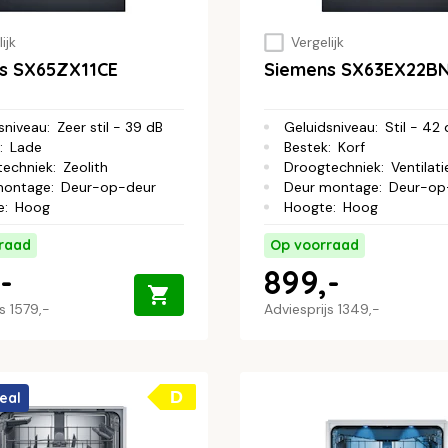
ijk
Vergelijk
s SX65ZX11CE
Siemens SX63EX22B
sniveau
:
Zeer stil - 39 dB
Geluidsniveau
:
Stil - 42
:
Lade
Bestek
:
Korf
techniek
:
Zeolith
Droogtechniek
:
Ventilati
montage
:
Deur-op-deur
Deur montage
:
Deur-op
e
:
Hoog
Hoogte
:
Hoog
raad
Op voorraad
-
899,-
js
1579,-
Adviesprijs
1349,-
D
eal