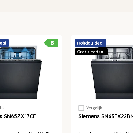
B
eal
Holiday deal
Gratis cadeau
ijk
Vergelijk
s SN65ZX17CE
Siemens SN63EX22B