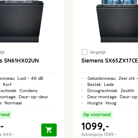
ijk
Vergelijk
s SN61HX02UN
Siemens SX65ZX17CE
sniveau
:
Luid - 46 dB
Geluidsniveau
:
Zeer stil
:
Korf
Bestek
:
Lade
techniek
:
Condens
Droogtechniek
:
Zeolith
montage
:
Deur-op-deur
Deur montage
:
Deur-op
e
:
Normaal
Hoogte
:
Hoog
raad
Op voorraad
-
1099,-
js
949,-
Adviesprijs
1599,-