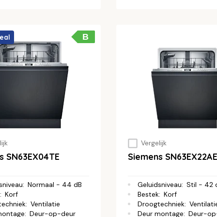
B
eal
ijk
Vergelijk
s SN63EX04TE
Siemens SN63EX22A
sniveau
:
Normaal - 44 dB
Geluidsniveau
:
Stil - 42
:
Korf
Bestek
:
Korf
techniek
:
Ventilatie
Droogtechniek
:
Ventilati
montage
:
Deur-op-deur
Deur montage
:
Deur-op