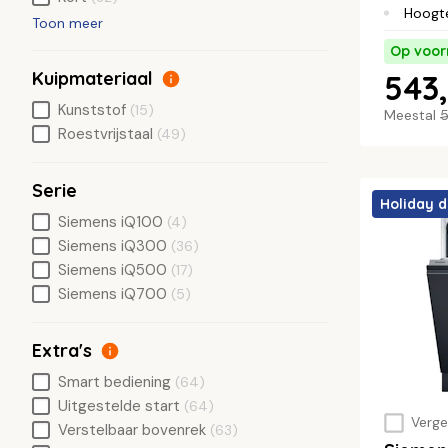
Hoogt
Toon meer
Op voor
Kuipmateriaal
543,
Kunststof
(15)
Meestal
5
Roestvrijstaal
(49)
Serie
Holiday d
Siemens iQ100
(4)
Siemens iQ300
(36)
Siemens iQ500
(17)
Siemens iQ700
(5)
Extra's
Smart bediening
(64)
Uitgestelde start
(64)
Vergel
Verstelbaar bovenrek
(63)