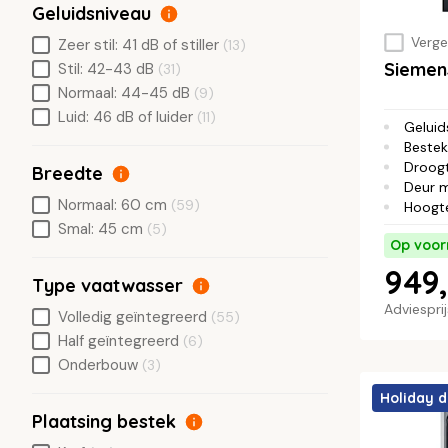
Geluidsniveau
Vergel
Zeer stil: 41 dB of stiller
(13)
Siemen
Stil: 42-43 dB
(31)
Normaal: 44-45 dB
(9)
Luid: 46 dB of luider
(11)
Geluid
Bestek
Droog
Breedte
Deur 
Normaal: 60 cm
(59)
Hoogt
Smal: 45 cm
(5)
Op voor
949,
Type vaatwasser
Adviespri
Volledig geïntegreerd
(55)
Half geïntegreerd
(6)
Onderbouw
(3)
Holiday d
Plaatsing bestek