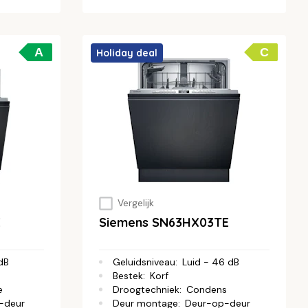
A
C
Holiday deal
Vergelijk
E
Siemens SN63HX03TE
 dB
Geluidsniveau
:
Luid - 46 dB
Bestek
:
Korf
e
Droogtechniek
:
Condens
-deur
Deur montage
:
Deur-op-deur