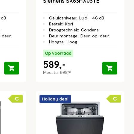
Siemens SX63HX03TE
 dB
Geluidsniveau
:
Luid - 46 dB
Bestek
:
Korf
s
Droogtechniek
:
Condens
-deur
Deur montage
:
Deur-op-deur
Hoogte
:
Hoog
Op voorraad
589,-
Meestal
639,-
C
C
Holiday deal