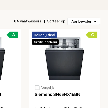
64
vaatwassers
Aanbevolen
Sorteer op
A
C
Holiday deal
Gratis cadeau
Vergelijk
N
Siemens SN63HX16BN