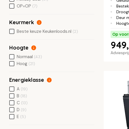
Geluid
OP=OP
Bestek
(7)
Droog
Deur 
Keurmerk
Hoogt
Beste keuze Keukenloods.nl
(2)
Op voor
949,
Hoogte
Adviespri
Normaal
(43)
Hoog
(21)
Energieklasse
A
(19)
B
(18)
C
(13)
D
(9)
E
(5)