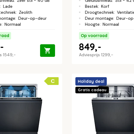
sniveau
:
Zeer stil - 40 dB
Geluidsniveau
:
Stil - 42
:
Lade
Bestek
:
Korf
techniek
:
Zeolith
Droogtechniek
:
Ventilati
montage
:
Deur-op-deur
Deur montage
:
Deur-op
e
:
Normaal
Hoogte
:
Normaal
raad
Op voorraad
-
849,-
js
1549,-
Adviesprijs
1299,-
C
Holiday deal
Gratis cadeau