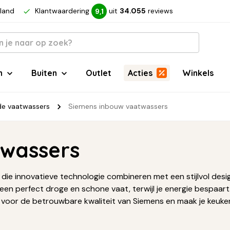
rland
Klantwaardering
uit
34.055
reviews
9,1
n
Buiten
Outlet
Acties
Winkels
rde vaatwassers
Siemens inbouw vaatwassers
twassers
ie innovatieve technologie combineren met een stijlvol design
n een perfect droge en schone vaat, terwijl je energie bespaar
 voor de betrouwbare kwaliteit van Siemens en maak je keuk