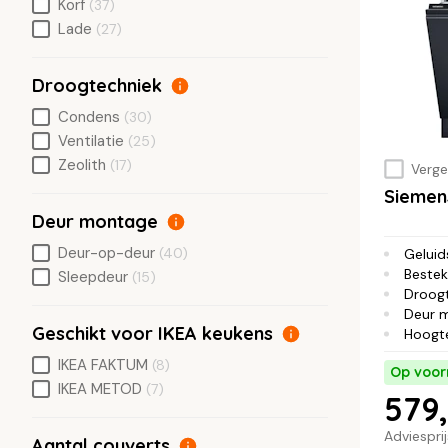
Korf
(37)
Lade
(27)
Droogtechniek
Condens
(30)
Ventilatie
(25)
Zeolith
(17)
Vergel
Siemen
Deur montage
Deur-op-deur
(40)
Geluid
Bestek
Sleepdeur
(15)
Droog
Deur 
Geschikt voor IKEA keukens
Hoogt
IKEA FAKTUM
(8)
Op voor
IKEA METOD
(7)
579,
Adviespri
Aantal couverts