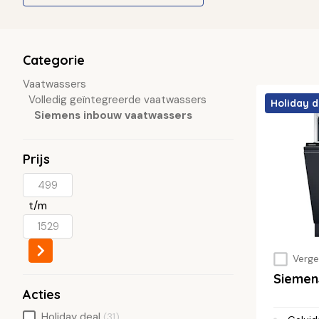
Categorie
Vaatwassers
Volledig geïntegreerde vaatwassers
Holiday d
Siemens inbouw vaatwassers
Prijs
t/m
Vergel
Siemen
Acties
Holiday deal
(31)