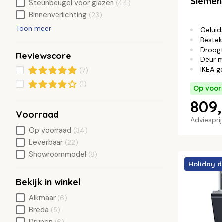
Siemen
Steunbeugel voor glazen
(44)
Binnenverlichting
(23)
Toon meer
Geluid
Bestek
Droog
Reviewscore
Deur 
IKEA g
(7)
(1)
Op voor
809,
Voorraad
Adviespri
Op voorraad
(34)
Leverbaar
(22)
Showroommodel
(8)
Holiday d
Bekijk in winkel
Alkmaar
(6)
Breda
(5)
Drunen
(6)