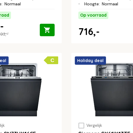
e
:
Normaal
Hoogte
:
Normaal
raad
Op voorraad
-
716,-
93,-
C
eal
Holiday deal
ijk
Vergelijk