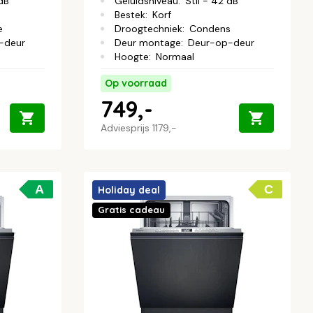
 dB
Geluidsniveau
:
Stil - 42 dB
Bestek
:
Korf
e
Droogtechniek
:
Condens
-deur
Deur montage
:
Deur-op-deur
Hoogte
:
Normaal
Op voorraad
749,-
Adviesprijs
1179,-
A
C
Holiday deal
Gratis cadeau