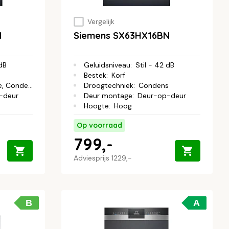
Vergelijk
N
Siemens SX63HX16BN
 dB
Geluidsniveau
:
Stil - 42 dB
Bestek
:
Korf
e, Condens
Droogtechniek
:
Condens
-deur
Deur montage
:
Deur-op-deur
Hoogte
:
Hoog
Op voorraad
799,-
Adviesprijs
1229,-
B
A