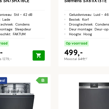
s SN73HX16CE
Siemens SX61IX13TE
sniveau
:
Stil - 42 dB
Geluidsniveau
:
Luid - 46
:
Lade
Bestek
:
Korf
techniek
:
Condens
Droogtechniek
:
Conden
montage
:
Sleepdeur
Deur montage
:
Deur-op
eschikt
:
FAKTUM
Hoogte
:
Hoog
raad
Op voorraad
-
499,-
js
1279,-
Meestal
549,-
B
eal