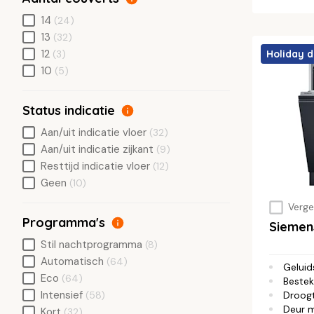
14
(24)
13
(32)
12
(3)
Holiday d
10
(5)
Status indicatie
Aan/uit indicatie vloer
(32)
Aan/uit indicatie zijkant
(9)
Resttijd indicatie vloer
(12)
Geen
(10)
Vergel
Programma's
Siemen
Stil nachtprogramma
(8)
Automatisch
(64)
Geluid
Eco
(64)
Bestek
Intensief
Droog
(58)
Deur 
Kort
(32)