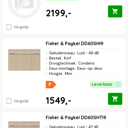
2199,-
Vergelijk
Fisher & Paykel DD60SHI9
Geluidsniveau
:
Luid - 46 dB
Bestek
:
Korf
Droogtechniek
:
Condens
Deur montage
:
Deur-op-deur
Hoogte
:
Mini
Leverbaar
F
1549,-
Vergelijk
Fisher & Paykel DD60SHTI9
Geluidsniveau
:
Luid - 47 dB