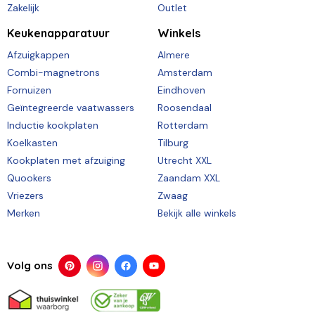
Zakelijk
Outlet
Keukenapparatuur
Winkels
Afzuigkappen
Almere
Combi-magnetrons
Amsterdam
Fornuizen
Eindhoven
Geïntegreerde vaatwassers
Roosendaal
Inductie kookplaten
Rotterdam
Koelkasten
Tilburg
Kookplaten met afzuiging
Utrecht XXL
Quookers
Zaandam XXL
Vriezers
Zwaag
Merken
Bekijk alle winkels
Volg ons