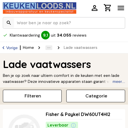
Klantwaardering
uit
34.055
reviews
9,1
Home
Lade vaatwassers
Vorige
Lade vaatwassers
Ben je op zoek naar ultiem comfort in de keuken met een lade
vaatwasser? Deze innovatieve apparaten staan garant voor
meer...
topkwaliteit, betrouwbaarheid en een ongekend gebruiksgemak!
Lees verder ↓
Filteren
Categorie
Fisher & Paykel DW60UT4HI2
Leverbaar