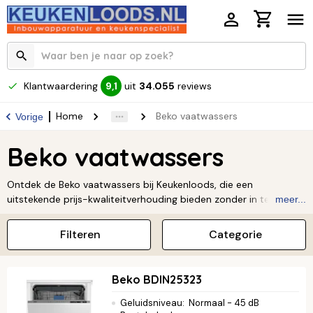
Klantwaardering
uit
34.055
reviews
9,1
Home
Beko vaatwassers
Vorige
Beko vaatwassers
Ontdek de Beko vaatwassers bij Keukenloods, die een
uitstekende prijs-kwaliteitverhouding bieden zonder in te leveren
meer...
op prestaties. Deze vaatwassers zijn uitgerust met slimme
technologieën die jouw dagelijks leven makkelijker maken, zoals
Filteren
Categorie
de AquaIntense-functie voor hardnekkig vuil en een
energiezuinige werking. Kies voor een betrouwbare en betaalbare
Beko vaatwasser en geniet van een perfect schone vaat met
Beko BDIN25323
optimaal gemak.
Geluidsniveau
:
Normaal - 45 dB