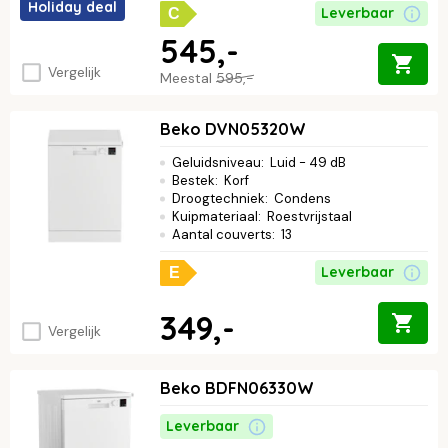
Holiday deal
Leverbaar
C
545,-
Vergelijk
Meestal
595,-
Beko DVN05320W
Geluidsniveau
:
Luid - 49 dB
Bestek
:
Korf
Droogtechniek
:
Condens
Kuipmateriaal
:
Roestvrijstaal
Aantal couverts
:
13
Leverbaar
E
349,-
Vergelijk
Beko BDFN06330W
Leverbaar