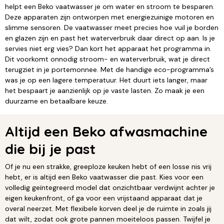
helpt een Beko vaatwasser je om water en stroom te besparen.
Deze apparaten zijn ontworpen met energiezuinige motoren en
slimme sensoren. De vaatwasser meet precies hoe vuil je borden
en glazen zijn en past het waterverbruik daar direct op aan. Is je
servies niet erg vies? Dan kort het apparaat het programma in.
Dit voorkomt onnodig stroom- en waterverbruik, wat je direct
terugziet in je portemonnee. Met de handige eco-programma’s
was je op een lagere temperatuur. Het duurt iets langer, maar
het bespaart je aanzienlijk op je vaste lasten. Zo maak je een
duurzame en betaalbare keuze.
Altijd een Beko afwasmachine
die bij je past
Of je nu een strakke, greeploze keuken hebt of een losse nis vrij
hebt, er is altijd een Beko vaatwasser die past. Kies voor een
volledig geïntegreerd model dat onzichtbaar verdwijnt achter je
eigen keukenfront, of ga voor een vrijstaand apparaat dat je
overal neerzet. Met flexibele korven deel je de ruimte in zoals jij
dat wilt, zodat ook grote pannen moeiteloos passen. Twijfel je