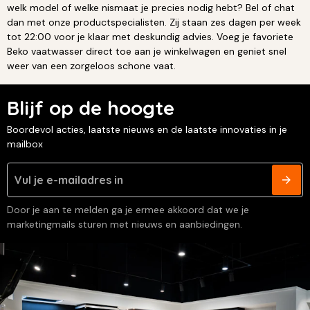
welk model of welke nismaat je precies nodig hebt? Bel of chat
dan met onze productspecialisten. Zij staan zes dagen per week
tot 22:00 voor je klaar met deskundig advies. Voeg je favoriete
Beko vaatwasser direct toe aan je winkelwagen en geniet snel
weer van een zorgeloos schone vaat.
Blijf op de hoogte
Boordevol acties, laatste nieuws en de laatste innovaties in je
mailbox
Door je aan te melden ga je ermee akkoord dat we je
marketingmails sturen met nieuws en aanbiedingen.