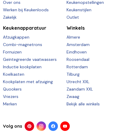
Over ons
Keukenopstellingen
Werken bij Keukenloods
Keukenstijlen
Zakelijk
Outlet
Keukenapparatuur
Winkels
Afzuigkappen
Almere
Combi-magnetrons
Amsterdam
Fornuizen
Eindhoven
Geïntegreerde vaatwassers
Roosendaal
Inductie kookplaten
Rotterdam
Koelkasten
Tilburg
Kookplaten met afzuiging
Utrecht XXL
Quookers
Zaandam XXL
Vriezers
Zwaag
Merken
Bekijk alle winkels
Volg ons