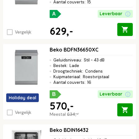
Aantal couverts
:
15
Leverbaar
A
629,-
Vergelijk
Beko BDFN36650XC
Geluidsniveau
:
Stil - 43 dB
Bestek
:
Lade
Droogtechniek
:
Condens
Kuipmateriaal
:
Roestvrijstaal
Aantal couverts
:
16
Leverbaar
B
Holiday deal
570,-
Vergelijk
Meestal
634,-
Beko BDIN16432