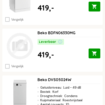
419,-
Vergelijk
Beko BDFN06330MG
Leverbaar
419,-
Vergelijk
Beko DVS05024W
Geluidsniveau
:
Luid - 49 dB
Bestek
:
Korf
Droogtechniek
:
Condens
Kuipmateriaal
:
Roestvrijstaal
Aantal couverts
:
10