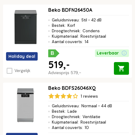
Beko BDFN26450A
Geluidsniveau
:
Stil - 42 dB
Bestek
:
Korf
Droogtechniek
:
Condens
Kuipmateriaal
:
Roestvrijstaal
Aantal couverts
:
14
Leverbaar
B
Holiday deal
519,-
Vergelijk
Adviesprijs
579,-
Beko BDFS26046XQ
1 reviews
Geluidsniveau
:
Normaal - 44 dB
Bestek
:
Lade
Droogtechniek
:
Ventilatie
Kuipmateriaal
:
Roestvrijstaal
Aantal couverts
:
10