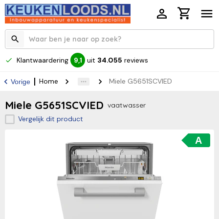
Klantwaardering
uit
34.055
reviews
9,1
Home
Miele G5651SCVIED
Vorige
Miele G5651SCVIED
vaatwasser
Vergelijk dit product
A