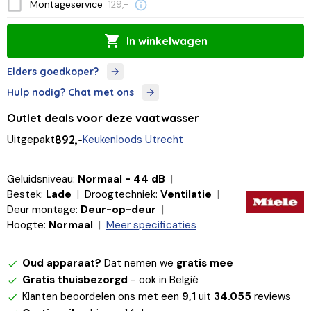
Montageservice
129,-
In winkelwagen
Elders goedkoper?
Hulp nodig? Chat met ons
Outlet deals voor deze vaatwasser
Uitgepakt
892,-
Keukenloods Utrecht
Geluidsniveau:
Normaal - 44 dB
Bestek:
Lade
Droogtechniek:
Ventilatie
Deur montage:
Deur-op-deur
Hoogte:
Normaal
Meer specificaties
Oud apparaat?
Dat nemen we
gratis mee
Gratis thuisbezorgd
- ook in België
Klanten beoordelen ons met een
9,1
uit
34.055
reviews