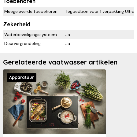
Toebehoren
Meegeleverde toebehoren
Tegoedbon voor 1 verpakking UltraT
Zekerheid
Waterbeveiligingssysteem
Ja
Deurvergrendeling
Ja
Gerelateerde vaatwasser artikelen
Apparatuur