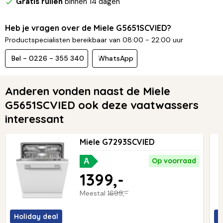
Gratis ruilen
binnen 14 dagen
Heb je vragen over de Miele G5651SCVIED?
Productspecialisten bereikbaar van 08:00 - 22:00 uur
Bel - 0226 - 355 340
WhatsApp
Anderen vonden naast de Miele
G5651SCVIED ook deze vaatwassers
interessant
Miele G7293SCVIED
Op voorraad
A
1399,-
Meestal
1699,-
Holiday deal
H