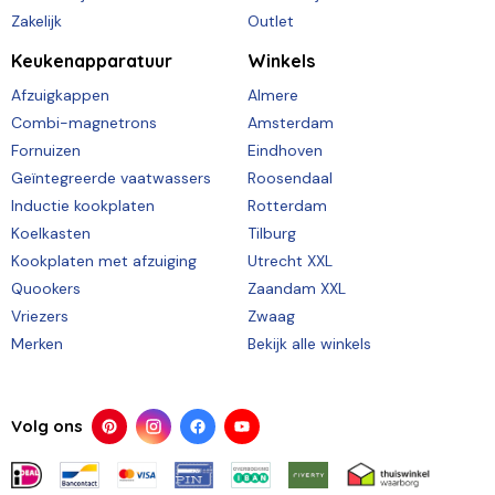
Zakelijk
Outlet
Keukenapparatuur
Winkels
Afzuigkappen
Almere
Combi-magnetrons
Amsterdam
Fornuizen
Eindhoven
Geïntegreerde vaatwassers
Roosendaal
Inductie kookplaten
Rotterdam
Koelkasten
Tilburg
Kookplaten met afzuiging
Utrecht XXL
Quookers
Zaandam XXL
Vriezers
Zwaag
Merken
Bekijk alle winkels
Volg ons