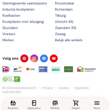
Geïntegreerde vaatwassers
Roosendaal
Inductie kookplaten
Rotterdam
Koelkasten
Tilburg
Kookplaten met afzuiging
Utrecht XXL
Quookers
Zaandam XXL
Vriezers
Zwaag
Merken
Bekijk alle winkels
Volg ons
© 2026 Keukenloods B.V.
Privacy
Cookies
Algemene
voorwaarden
Keukens
Apparatuur
Winkels
Wagen
Menu