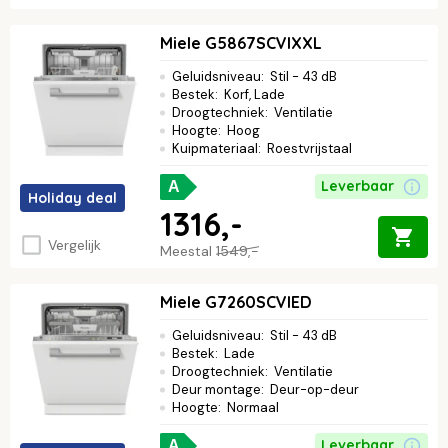
Miele G5867SCVIXXL
Geluidsniveau
:
Stil - 43 dB
Bestek
:
Korf, Lade
Droogtechniek
:
Ventilatie
Hoogte
:
Hoog
Kuipmateriaal
:
Roestvrijstaal
Leverbaar
A
Holiday deal
1316,-
Vergelijk
Meestal
1549,-
Miele G7260SCVIED
Geluidsniveau
:
Stil - 43 dB
Bestek
:
Lade
Droogtechniek
:
Ventilatie
Deur montage
:
Deur-op-deur
Hoogte
:
Normaal
Leverbaar
A