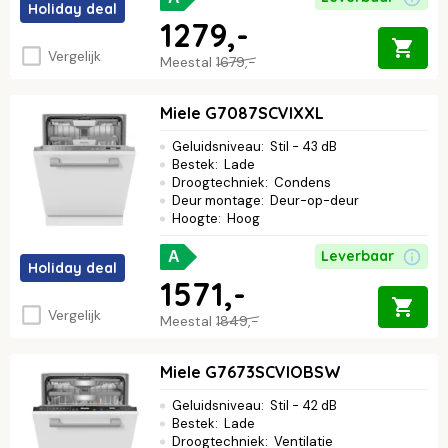
Holiday deal
1279,-
Vergelijk
Meestal
1679,-
Miele G7087SCVIXXL
Geluidsniveau
:
Stil - 43 dB
Bestek
:
Lade
Droogtechniek
:
Condens
Deur montage
:
Deur-op-deur
Hoogte
:
Hoog
Leverbaar
A
Holiday deal
1571,-
Vergelijk
Meestal
1849,-
Miele G7673SCVIOBSW
Geluidsniveau
:
Stil - 42 dB
Bestek
:
Lade
Droogtechniek
:
Ventilatie