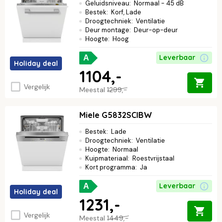
Geluidsniveau
:
Normaal - 45 dB
Bestek
:
Korf, Lade
Droogtechniek
:
Ventilatie
Deur montage
:
Deur-op-deur
Hoogte
:
Hoog
Leverbaar
A
Holiday deal
1104,-
Vergelijk
Meestal
1299,-
Miele G5832SCIBW
Bestek
:
Lade
Droogtechniek
:
Ventilatie
Hoogte
:
Normaal
Kuipmateriaal
:
Roestvrijstaal
Kort programma
:
Ja
Leverbaar
A
Holiday deal
1231,-
Vergelijk
Meestal
1449,-