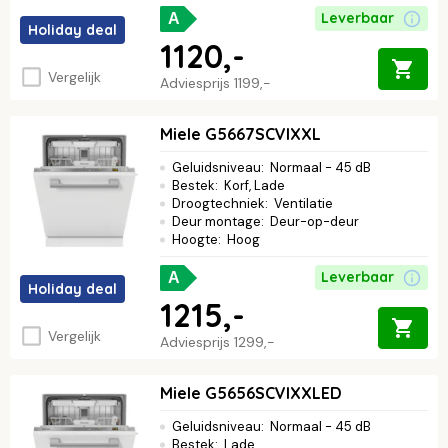
Leverbaar
A
Holiday deal
1120,-
Vergelijk
Adviesprijs
1199,-
Miele G5667SCVIXXL
Geluidsniveau
:
Normaal - 45 dB
Bestek
:
Korf, Lade
Droogtechniek
:
Ventilatie
Deur montage
:
Deur-op-deur
Hoogte
:
Hoog
Leverbaar
A
Holiday deal
1215,-
Vergelijk
Adviesprijs
1299,-
Miele G5656SCVIXXLED
Geluidsniveau
:
Normaal - 45 dB
Bestek
:
Lade