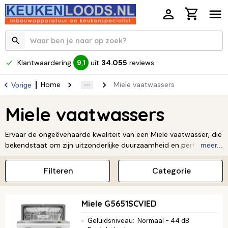
Klantwaardering
uit
34.055
reviews
9,1
Home
Miele vaatwassers
Vorige
Miele vaatwassers
Ervaar de ongeëvenaarde kwaliteit van een Miele vaatwasser, die
bekendstaat om zijn uitzonderlijke duurzaamheid en perfecte
meer...
wasresultaten. Deze machines zijn uitgerust met slimme
innovaties zoals AutoDos voor automatische dosering en een
Filteren
Categorie
uiterst stille werking. Ontdek het aanbod bij Keukenloods en
investeer in een betrouwbare vaatwasser waar je jarenlang
plezier van hebt.
Lees verder ↓
Miele G5651SCVIED
Geluidsniveau
:
Normaal - 44 dB