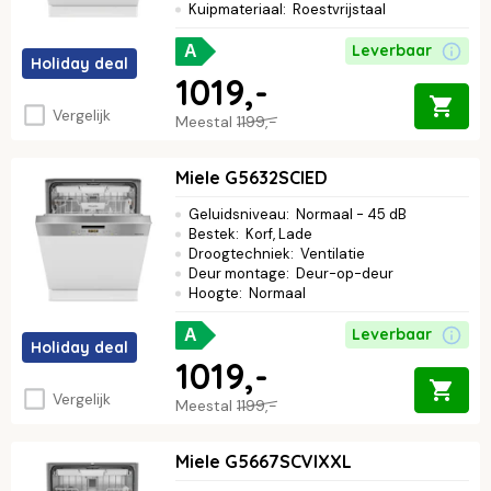
Kuipmateriaal
:
Roestvrijstaal
Leverbaar
A
Holiday deal
1019,-
Vergelijk
Meestal
1199,-
Miele G5632SCIED
Geluidsniveau
:
Normaal - 45 dB
Bestek
:
Korf, Lade
Droogtechniek
:
Ventilatie
Deur montage
:
Deur-op-deur
Hoogte
:
Normaal
Leverbaar
A
Holiday deal
1019,-
Vergelijk
Meestal
1199,-
Miele G5667SCVIXXL