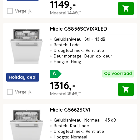
1149,-
Vergelijk
Meestal
1449,-
Miele G5856SCVIXXLED
Geluidsniveau
:
Stil - 43 dB
Bestek
:
Lade
Droogtechniek
:
Ventilatie
Deur montage
:
Deur-op-deur
Hoogte
:
Hoog
Op voorraad
A
Holiday deal
1316,-
Vergelijk
Meestal
1549,-
Miele G5662SCVI
Geluidsniveau
:
Normaal - 45 dB
Bestek
:
Korf, Lade
Droogtechniek
:
Ventilatie
Hoogte
:
Normaal