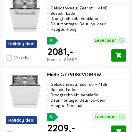
Geluidsniveau
:
Zeer stil - 41 dB
Bestek
:
Lade
Droogtechniek
:
Ventilatie
Deur montage
:
Deur-op-deur
Hoogte
:
Hoog
Leverbaar
A
Holiday deal
2081,-
Vergelijk
Meestal
2449,-
Miele G7790SCVIOBSW
Geluidsniveau
:
Zeer stil - 41 dB
Bestek
:
Lade
Droogtechniek
:
Ventilatie
Deur montage
:
Deur-op-deur
Hoogte
:
Normaal
Leverbaar
A
Holiday deal
2209,-