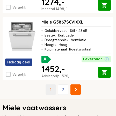
1274,-
Vergelijk
Meestal
1499,-
Miele G5867SCVIXXL
Geluidsniveau
:
Stil - 43 dB
Bestek
:
Korf, Lade
Droogtechniek
:
Ventilatie
Hoogte
:
Hoog
Kuipmateriaal
:
Roestvrijstaal
Leverbaar
A
Holiday deal
1452,-
Vergelijk
Adviesprijs
1529,-
1
2
Miele vaatwassers