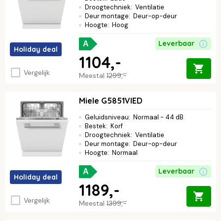
Droogtechniek
:
Ventilatie
Deur montage
:
Deur-op-deur
Hoogte
:
Hoog
Leverbaar
A
Holiday deal
1104,-
Vergelijk
Meestal
1299,-
Miele G5851VIED
Geluidsniveau
:
Normaal - 44 dB
Bestek
:
Korf
Droogtechniek
:
Ventilatie
Deur montage
:
Deur-op-deur
Hoogte
:
Normaal
Leverbaar
A
Holiday deal
1189,-
Vergelijk
Meestal
1399,-