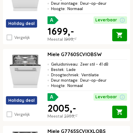
Deur montage
:
Deur-op-deur
Hoogte
:
Normaal
Leverbaar
A
Holiday deal
1699,-
Vergelijk
Meestal
1999,-
Miele G7760SCVIOBSW
Geluidsniveau
:
Zeer stil - 41 dB
Bestek
:
Lade
Droogtechniek
:
Ventilatie
Deur montage
:
Deur-op-deur
Hoogte
:
Normaal
Leverbaar
A
Holiday deal
2005,-
Vergelijk
Meestal
2359,-
Miele G7765SCVIXXLOBS