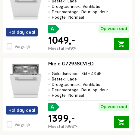
Bestek
:
Lade
Droogtechniek
:
Ventilatie
Deur montage
:
Deur-op-deur
Hoogte
:
Normaal
Op voorraad
A
Holiday deal
1049,-
Vergelijk
Meestal
1199,-
Miele G7293SCVIED
Geluidsniveau
:
Stil - 43 dB
Bestek
:
Lade
Droogtechniek
:
Ventilatie
Deur montage
:
Deur-op-deur
Hoogte
:
Normaal
Op voorraad
A
Holiday deal
1399,-
Vergelijk
Meestal
1699,-