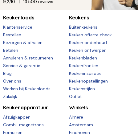
9,2/10
13.500 reviews
Keukenloods
Keukens
Klantenservice
Buitenkeukens
Bestellen
Keuken offerte check
Bezorgen & afhalen
Keuken onderhoud
Betalen
Keuken ontwerpen
Annuleren & retourneren
Keukenbladen
Service & garantie
Keukenfronten
Blog
Keukeninspiratie
Over ons
Keukenopstellingen
Werken bij Keukenloods
Keukenstijlen
Zakelijk
Outlet
Keukenapparatuur
Winkels
Afzuigkappen
Almere
Combi-magnetrons
Amsterdam
Fornuizen
Eindhoven