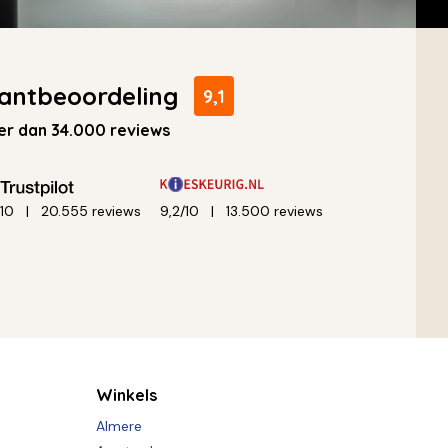
antbeoordeling
9,1
r dan 34.000 reviews
/10
20.555 reviews
9,2/10
13.500 reviews
Winkels
Almere