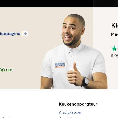
Kl
icepagina
Mee
9,0
:00 uur
Keukenapparatuur
Afzuigkappen