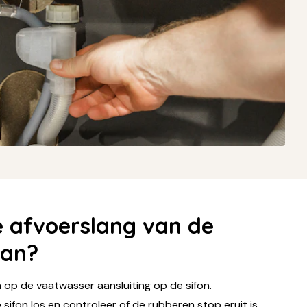
de afvoerslang van de
aan?
n op de vaatwasser aansluiting op de sifon.
 sifon los en controleer of de rubberen stop eruit is