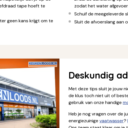
efdraad tape hoeft te
zodat het water afgevoer
Schuif de meegeleverde s
er geen kans krijgt om te
Sluit de afvoerslang aan 
Deskundig adv
Met deze tips sluit je jouw 
de klus toch niet uit of bes
gebruik van onze handige
mo
Heb je nog vragen over de ju
energiezuinige
vaatwasser
?
Ons team staat klaar om je t