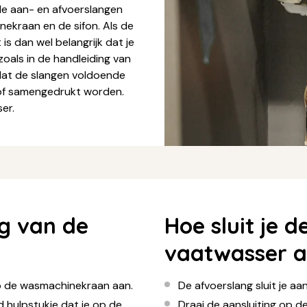
 de aan- en afvoerslangen
ekraan en de sifon. Als de
 is dan wel belangrijk dat je
oals in de handleiding van
dat de slangen voldoende
 of samengedrukt worden.
er.
ng van de
Hoe sluit je 
vaatwasser 
op de wasmachinekraan aan.
De afvoerslang sluit je aa
d hulpstukje dat je op de
Draai de aansluiting op de