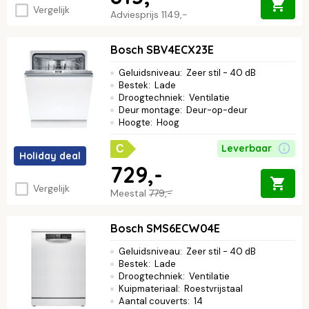
Vergelijk
Adviesprijs
1149,-
Bosch SBV4ECX23E
Geluidsniveau
:
Zeer stil - 40 dB
Bestek
:
Lade
Droogtechniek
:
Ventilatie
Deur montage
:
Deur-op-deur
Hoogte
:
Hoog
Leverbaar
C
Holiday deal
729,-
Vergelijk
Meestal
779,-
Bosch SMS6ECW04E
Geluidsniveau
:
Zeer stil - 40 dB
Bestek
:
Lade
Droogtechniek
:
Ventilatie
Kuipmateriaal
:
Roestvrijstaal
Aantal couverts
:
14