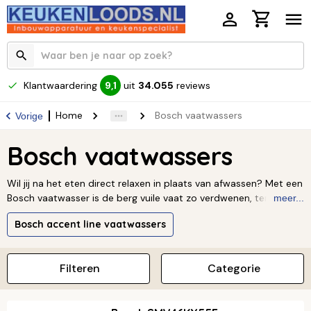
Klantwaardering
uit
34.055
reviews
9,1
Home
Bosch vaatwassers
Vorige
Bosch vaatwassers
Wil jij na het eten direct relaxen in plaats van afwassen? Met een
Bosch vaatwasser is de berg vuile vaat zo verdwenen, terwijl jij
meer...
geniet van je vrije avond. Of je nu zoekt naar een volledig
Bosch accent line vaatwassers
geïntegreerd model dat onzichtbaar in je keuken opgaat, of een
vrijstaande blikvanger: Bosch staat bekend om betrouwbaarheid
en stille werking. Dankzij slimme indelingen en energiezuinige
Filteren
Categorie
programma’s bespaar je niet alleen tijd, maar ook water en
energie. Ontdek hier welke vaatwasser jouw leven makkelijker
maakt.
Lees verder ↓