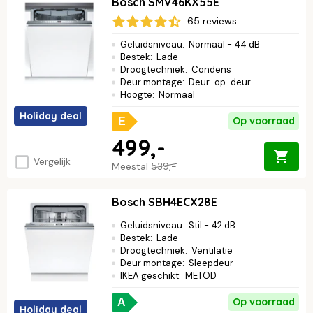
Bosch SMV46KX55E
65 reviews
Geluidsniveau
:
Normaal - 44 dB
Bestek
:
Lade
Droogtechniek
:
Condens
Deur montage
:
Deur-op-deur
Hoogte
:
Normaal
Holiday deal
Op voorraad
E
499,-
Vergelijk
Meestal
539,-
Bosch SBH4ECX28E
Geluidsniveau
:
Stil - 42 dB
Bestek
:
Lade
Droogtechniek
:
Ventilatie
Deur montage
:
Sleepdeur
IKEA geschikt
:
METOD
Op voorraad
A
Holiday deal