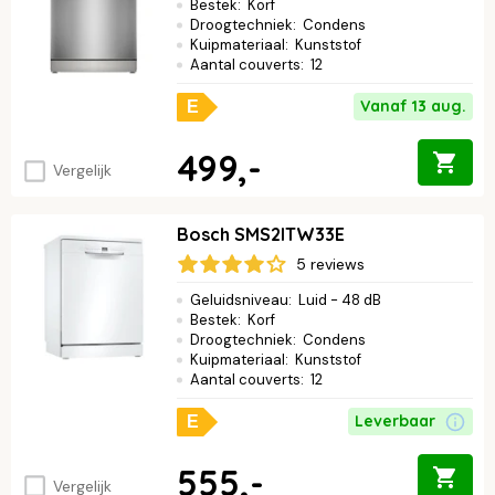
Bestek
:
Korf
Droogtechniek
:
Condens
Kuipmateriaal
:
Kunststof
Aantal couverts
:
12
Vanaf 13 aug.
E
499,-
Vergelijk
Bosch SMS2ITW33E
5 reviews
Geluidsniveau
:
Luid - 48 dB
Bestek
:
Korf
Droogtechniek
:
Condens
Kuipmateriaal
:
Kunststof
Aantal couverts
:
12
Leverbaar
E
555,-
Vergelijk