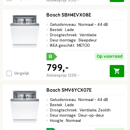
Bosch SBH4EVX08E
Geluidsniveau
:
Normaal - 44 dB
Bestek
:
Lade
Droogtechniek
:
Ventilatie
Deur montage
:
Sleepdeur
IKEA geschikt
:
METOD
Op voorraad
B
799,-
Vergelijk
Adviesprijs
1239,-
Bosch SMV6YCX07E
Geluidsniveau
:
Normaal - 44 dB
Bestek
:
Lade
Droogtechniek
:
Ventilatie, Zeolith
Deur montage
:
Deur-op-deur
Hoogte
:
Normaal