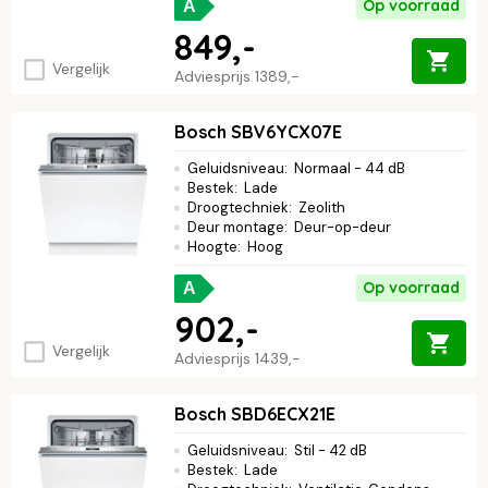
Op voorraad
A
849,-
Vergelijk
Adviesprijs
1389,-
Bosch SBV6YCX07E
Geluidsniveau
:
Normaal - 44 dB
Bestek
:
Lade
Droogtechniek
:
Zeolith
Deur montage
:
Deur-op-deur
Hoogte
:
Hoog
Op voorraad
A
902,-
Vergelijk
Adviesprijs
1439,-
Bosch SBD6ECX21E
Geluidsniveau
:
Stil - 42 dB
Bestek
:
Lade