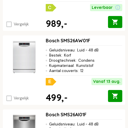
Leverbaar
C
989,-
Vergelijk
Bosch SMS26AW01F
Geluidsniveau
:
Luid - 48 dB
Bestek
:
Korf
Droogtechniek
:
Condens
Kuipmateriaal
:
Kunststof
Aantal couverts
:
12
Vanaf 13 aug.
E
499,-
Vergelijk
Bosch SMS26AI01F
Geluidsniveau
:
Luid - 48 dB