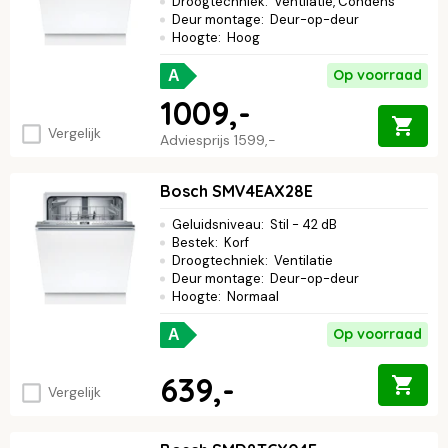
Droogtechniek
:
Ventilatie, Condens
Deur montage
:
Deur-op-deur
Hoogte
:
Hoog
Op voorraad
A
1009,-
Vergelijk
Adviesprijs
1599,-
Bosch SMV4EAX28E
Geluidsniveau
:
Stil - 42 dB
Bestek
:
Korf
Droogtechniek
:
Ventilatie
Deur montage
:
Deur-op-deur
Hoogte
:
Normaal
Op voorraad
A
639,-
Vergelijk