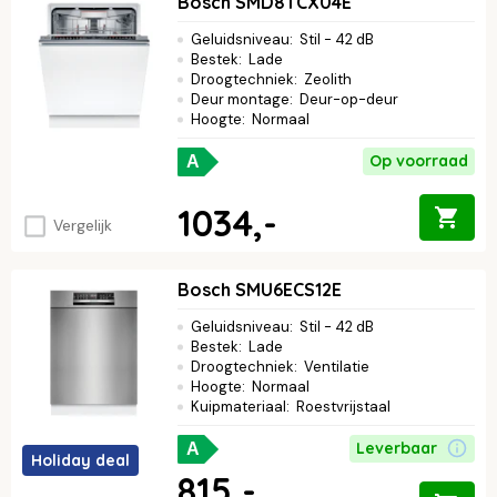
Bosch SMD8TCX04E
Geluidsniveau
:
Stil - 42 dB
Bestek
:
Lade
Droogtechniek
:
Zeolith
Deur montage
:
Deur-op-deur
Hoogte
:
Normaal
Op voorraad
A
1034,-
Vergelijk
Bosch SMU6ECS12E
Geluidsniveau
:
Stil - 42 dB
Bestek
:
Lade
Droogtechniek
:
Ventilatie
Hoogte
:
Normaal
Kuipmateriaal
:
Roestvrijstaal
Leverbaar
A
Holiday deal
815,-