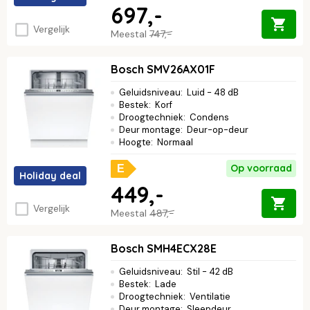
697,-
Vergelijk
Meestal
747,-
Bosch SMV26AX01F
Geluidsniveau
:
Luid - 48 dB
Bestek
:
Korf
Droogtechniek
:
Condens
Deur montage
:
Deur-op-deur
Hoogte
:
Normaal
Op voorraad
E
Holiday deal
449,-
Vergelijk
Meestal
487,-
Bosch SMH4ECX28E
Geluidsniveau
:
Stil - 42 dB
Bestek
:
Lade
Droogtechniek
:
Ventilatie
Deur montage
:
Sleepdeur