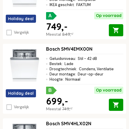
IKEA geschikt
:
FAKTUM
Op voorraad
A
Holiday deal
749,-
Vergelijk
Meestal
849,-
Bosch SMV4EMX00N
Geluidsniveau
:
Stil - 42 dB
Bestek
:
Lade
Droogtechniek
:
Condens, Ventilatie
Deur montage
:
Deur-op-deur
Hoogte
:
Normaal
Op voorraad
B
Holiday deal
699,-
Vergelijk
Meestal
749,-
Bosch SMV4HLX02N