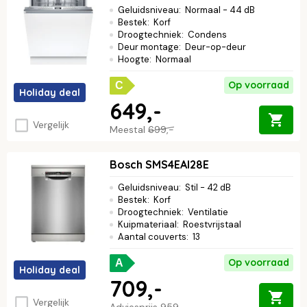
Geluidsniveau
:
Normaal - 44 dB
Bestek
:
Korf
Droogtechniek
:
Condens
Deur montage
:
Deur-op-deur
Hoogte
:
Normaal
Op voorraad
C
Holiday deal
649,-
Vergelijk
Meestal
699,-
Bosch SMS4EAI28E
Geluidsniveau
:
Stil - 42 dB
Bestek
:
Korf
Droogtechniek
:
Ventilatie
Kuipmateriaal
:
Roestvrijstaal
Aantal couverts
:
13
Op voorraad
A
Holiday deal
709,-
Vergelijk
Adviesprijs
959,-