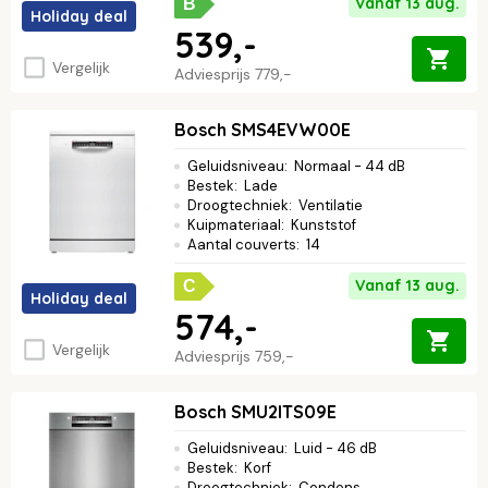
Vanaf 13 aug.
B
Holiday deal
539,-
Vergelijk
Adviesprijs
779,-
Bosch SMS4EVW00E
Geluidsniveau
:
Normaal - 44 dB
Bestek
:
Lade
Droogtechniek
:
Ventilatie
Kuipmateriaal
:
Kunststof
Aantal couverts
:
14
Vanaf 13 aug.
C
Holiday deal
574,-
Vergelijk
Adviesprijs
759,-
Bosch SMU2ITS09E
Geluidsniveau
:
Luid - 46 dB
Bestek
:
Korf
Droogtechniek
:
Condens