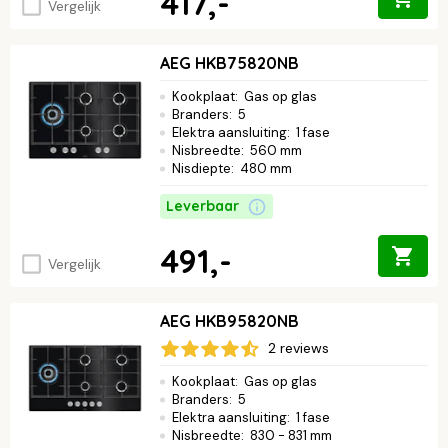
417,-
Vergelijk
AEG HKB75820NB
Kookplaat
:
Gas op glas
Branders
:
5
Elektra aansluiting
:
1 fase
Nisbreedte
:
560 mm
Nisdiepte
:
480 mm
Leverbaar
491,-
Vergelijk
AEG HKB95820NB
2 reviews
Kookplaat
:
Gas op glas
Branders
:
5
Elektra aansluiting
:
1 fase
Nisbreedte
:
830 - 831 mm