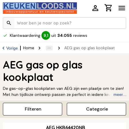
Klantwaardering
uit
34.055
reviews
9,1
Home
AEG gas op glas kookplaat
Vorige
AEG gas op glas
kookplaat
De gas-op-glas kookplaten van AEG zijn een plaatje om te zien!
Met hun tijdloze ontwerp passen ze perfect in iedere keuken.
meer...
Maar ze zijn niet alleen mooi, ze zijn ook slim. De nieuwste
kookplaten hebben verzonken gasbranders, waarmee je tot wel
Filteren
Categorie
20% energie bespaart. Zo kook je niet alleen met stijl, maar ook
een stuk zuiniger. Benieuwd naar meer? Ontdek hier alles over
AEG keukenapparatuur
.
AEG HKB64420NB