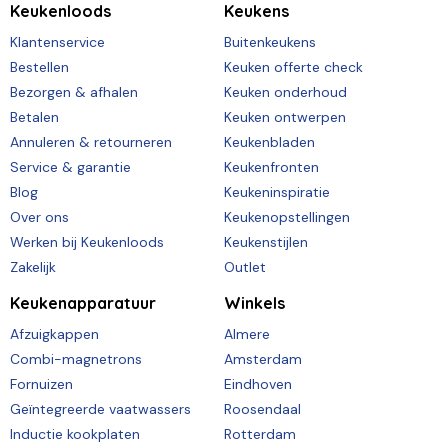
Keukenloods
Keukens
Klantenservice
Buitenkeukens
Bestellen
Keuken offerte check
Bezorgen & afhalen
Keuken onderhoud
Betalen
Keuken ontwerpen
Annuleren & retourneren
Keukenbladen
Service & garantie
Keukenfronten
Blog
Keukeninspiratie
Over ons
Keukenopstellingen
Werken bij Keukenloods
Keukenstijlen
Zakelijk
Outlet
Keukenapparatuur
Winkels
Afzuigkappen
Almere
Combi-magnetrons
Amsterdam
Fornuizen
Eindhoven
Geïntegreerde vaatwassers
Roosendaal
Inductie kookplaten
Rotterdam