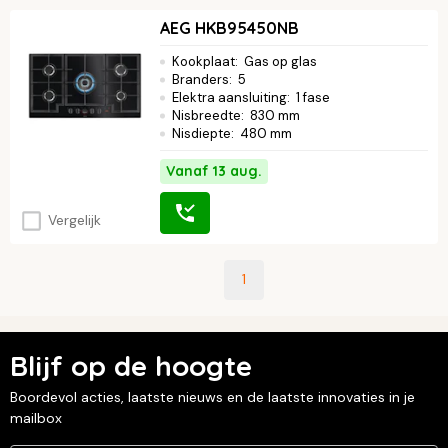
AEG HKB95450NB
Kookplaat
:
Gas op glas
Branders
:
5
Elektra aansluiting
:
1 fase
Nisbreedte
:
830 mm
Nisdiepte
:
480 mm
Vanaf 13 aug.
Vergelijk
1
Blijf op de hoogte
Boordevol acties, laatste nieuws en de laatste innovaties in je
mailbox