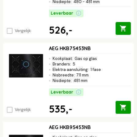
Nisdiepte
:
480 - 481 mm
Leverbaar
526,-
Vergelijk
AEG HKB75453NB
Kookplaat
:
Gas op glas
Branders
:
5
Elektra aansluiting
:
1 fase
Nisbreedte
:
711 mm
Nisdiepte
:
481 mm
Leverbaar
535,-
Vergelijk
AEG HKB95453NB