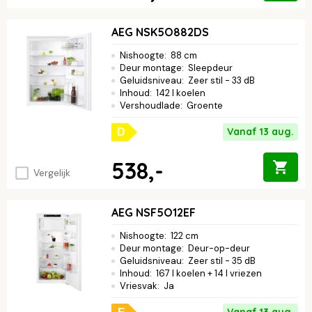
AEG NSK5O882DS
Nishoogte
:
88 cm
Deur montage
:
Sleepdeur
Geluidsniveau
:
Zeer stil - 33 dB
Inhoud
:
142 l koelen
Vershoudlade
:
Groente
Vanaf 13 aug.
D
538,-
Vergelijk
AEG NSF5O12EF
Nishoogte
:
122 cm
Deur montage
:
Deur-op-deur
Geluidsniveau
:
Zeer stil - 35 dB
Inhoud
:
167 l koelen + 14 l vriezen
Vriesvak
:
Ja