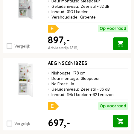
Deur montage
:
Sleepdeur
Geluidsniveau
:
Zeer stil - 32 dB
Inhoud
:
310 l koelen
Vershoudlade
:
Groente
Op voorraad
E
897,-
Vergelijk
Adviesprijs
1319,-
AEG NSC6N18ZES
Nishoogte
:
178 cm
Deur montage
:
Sleepdeur
No Frost
:
Ja
Geluidsniveau
:
Zeer stil - 35 dB
Inhoud
:
195 l koelen + 62 l vriezen
Op voorraad
E
697,-
Vergelijk