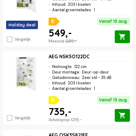
Inhoud
:
203 l koelen
Aantal groentelades
:
1
Vanaf 13 aug.
E
Holiday deal
549,-
Vergelijk
Meestal
699,-
AEG NSK5O122DC
Nishoogte
:
122 cm
Deur montage
:
Deur-op-deur
Geluidsniveau
:
Zeer stil - 35 dB
Inhoud
:
203 l koelen
Aantal groentelades
:
1
Vanaf 13 aug.
D
735,-
Vergelijk
Adviesprijs
1219,-
AEG OSK3S821EF