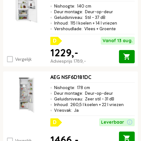
Nishoogte
:
140 cm
Deur montage
:
Deur-op-deur
Geluidsniveau
:
Stil - 37 dB
Inhoud
:
115 l koelen + 14 l vriezen
Vershoudlade
:
Vlees + Groente
Vanaf 13 aug.
D
1229,-
Vergelijk
Adviesprijs
1789,-
AEG NSF6D181DC
Nishoogte
:
178 cm
Deur montage
:
Deur-op-deur
Geluidsniveau
:
Zeer stil - 31 dB
Inhoud
:
260,5 l koelen + 22 l vriezen
Vriesvak
:
Ja
Leverbaar
D
1466,-
Vergelijk