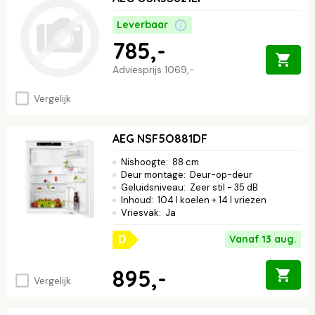
Leverbaar
785,-
Adviesprijs
1069,-
Vergelijk
AEG NSF5O881DF
Nishoogte
:
88 cm
Deur montage
:
Deur-op-deur
Geluidsniveau
:
Zeer stil - 35 dB
Inhoud
:
104 l koelen + 14 l vriezen
Vriesvak
:
Ja
Vanaf 13 aug.
D
895,-
Vergelijk