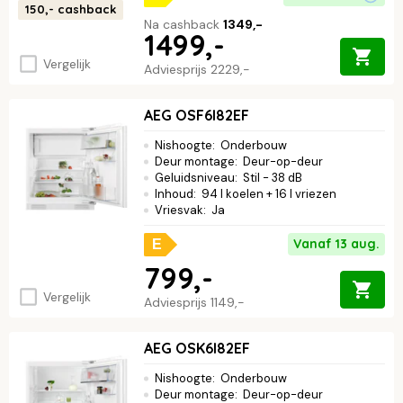
150,-
cashback
Na cashback
1349,-
1499,-
Vergelijk
Adviesprijs
2229,-
AEG OSF6I82EF
Nishoogte
:
Onderbouw
Deur montage
:
Deur-op-deur
Geluidsniveau
:
Stil - 38 dB
Inhoud
:
94 l koelen + 16 l vriezen
Vriesvak
:
Ja
Vanaf 13 aug.
E
799,-
Vergelijk
Adviesprijs
1149,-
AEG OSK6I82EF
Nishoogte
:
Onderbouw
Deur montage
:
Deur-op-deur