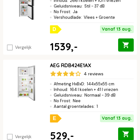
Inhoud
:
266 l koelen + 101 l vriezen
Geluidsniveau
:
Stil - 37 dB
No Frost
:
Ja
Vershoudlade
:
Vlees + Groente
Vanaf 13 aug.
D
1539,-
Vergelijk
AEG RDB424E1AX
4 reviews
Afmeting HxBxD
:
144x55x55 cm
Inhoud
:
164 l koelen + 41 l vriezen
Geluidsniveau
:
Normaal - 39 dB
No Frost
:
Nee
Aantal groentelades
:
1
Vanaf 13 aug.
E
529,-
Vergelijk