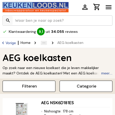
Klantwaardering
uit
34.055
reviews
9,1
Home
AEG koelkasten
Vorige
AEG koelkasten
Op zoek naar een nieuwe koelkast die je leven makkelijker
maakt? Ontdek de AEG koelkasten! Met een AEG koelkast kies je
meer...
voor topkwaliteit en handige technologie die je eten langer vers
houdt. Ze zijn ontworpen voor jouw gemak en helpen je om
Filteren
Categorie
voedselverspilling tegen te gaan. Bovendien zijn ze energiezuinig,
wat fijn is voor je portemonnee en het milieu. Ervaar zelf hoe een
AEG koelkast krachtige prestaties combineert met een prachtig
AEG NSK6D181ES
design. Vind de perfecte match voor jouw keuken.
Lees verder ↓
Nishoogte
:
178 cm