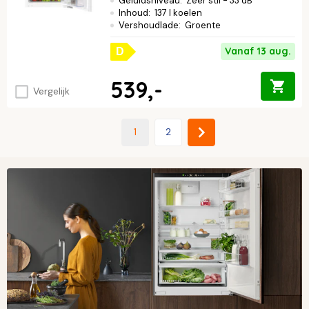
Geluidsniveau
:
Zeer stil - 33 dB
Inhoud
:
137 l koelen
Vershoudlade
:
Groente
Vanaf 13 aug.
D
539,-
Vergelijk
1
2