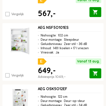
Vanaf 13 aug.
E
567,-
Vergelijk
AEG NSF5O101ES
Nishoogte
:
102 cm
Deur montage
:
Sleepdeur
Geluidsniveau
:
Zeer stil - 36 dB
Inhoud
:
148 l koelen + 17 l vriezen
Vriesvak
:
Ja
Vanaf 13 aug.
E
649,-
Vergelijk
Adviesprijs
1049,-
AEG OSK5O12EF
Nishoogte
:
122 cm
Deur montage
:
Deur-op-deur
Geluidsniveau
:
Zeer stil - 34 dB