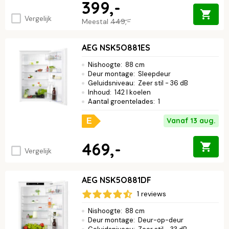
399,-
Vergelijk
Meestal
449,-
AEG NSK5O881ES
Nishoogte
:
88 cm
Deur montage
:
Sleepdeur
Geluidsniveau
:
Zeer stil - 36 dB
Inhoud
:
142 l koelen
Aantal groentelades
:
1
Vanaf 13 aug.
E
469,-
Vergelijk
AEG NSK5O881DF
1 reviews
Nishoogte
:
88 cm
Deur montage
:
Deur-op-deur