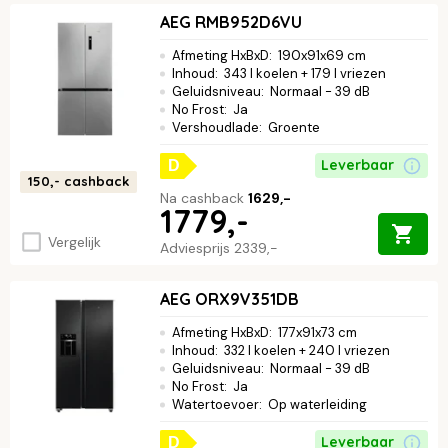
AEG RMB952D6VU
Afmeting HxBxD
:
190x91x69 cm
Inhoud
:
343 l koelen + 179 l vriezen
Geluidsniveau
:
Normaal - 39 dB
No Frost
:
Ja
Vershoudlade
:
Groente
Leverbaar
D
150,-
cashback
Na cashback
1629,-
1779,-
Vergelijk
Adviesprijs
2339,-
AEG ORX9V351DB
Afmeting HxBxD
:
177x91x73 cm
Inhoud
:
332 l koelen + 240 l vriezen
Geluidsniveau
:
Normaal - 39 dB
No Frost
:
Ja
Watertoevoer
:
Op waterleiding
Leverbaar
D