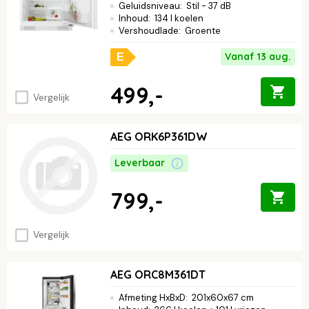
Geluidsniveau
:
Stil - 37 dB
Inhoud
:
134 l koelen
Vershoudlade
:
Groente
Vanaf 13 aug.
E
499,-
Vergelijk
AEG ORK6P361DW
Leverbaar
799,-
Vergelijk
AEG ORC8M361DT
Afmeting HxBxD
:
201x60x67 cm