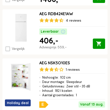
AEG RDB424E1AW
4 reviews
Leverbaar
406,-
Adviesprijs
559,-
Vergelijk
AEG NSK5O10ES
1 reviews
Nishoogte
:
102 cm
Deur montage
:
Sleepdeur
Geluidsniveau
:
Zeer stil - 35 dB
Inhoud
:
182 l koelen
Aantal groentelades
:
1
Holiday deal
Vanaf 13 aug.
E