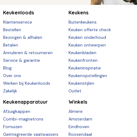
Keukenloods
Keukens
Klantenservice
Buitenkeukens
Bestellen
Keuken offerte check
Bezorgen & afhalen
Keuken onderhoud
Betalen
Keuken ontwerpen
Annuleren & retourneren
Keukenbladen
Service & garantie
Keukenfronten
Blog
Keukeninspiratie
Over ons
Keukenopstellingen
Werken bij Keukenloods
Keukenstijlen
Zakelijk
Outlet
Keukenapparatuur
Winkels
Afzuigkappen
Almere
Combi-magnetrons
Amsterdam
Fornuizen
Eindhoven
Geïntegreerde vaatwassers
Roosendaal