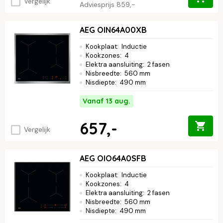
Vergelijk
Adviesprijs
859,-
AEG OIN64A00XB
Kookplaat
:
Inductie
Kookzones
:
4
Elektra aansluiting
:
2 fasen
Nisbreedte
:
560 mm
Nisdiepte
:
490 mm
Vanaf 13 aug.
657,-
Vergelijk
AEG OIO64A0SFB
Kookplaat
:
Inductie
Kookzones
:
4
Elektra aansluiting
:
2 fasen
Nisbreedte
:
560 mm
Nisdiepte
:
490 mm