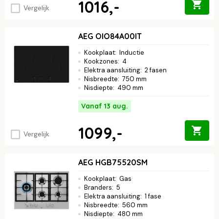
1016,-
Vergelijk
AEG OIO84A00IT
Kookplaat
:
Inductie
Kookzones
:
4
Elektra aansluiting
:
2 fasen
Nisbreedte
:
750 mm
Nisdiepte
:
490 mm
Vanaf 13 aug.
1099,-
Vergelijk
AEG HGB75520SM
Kookplaat
:
Gas
Branders
:
5
Elektra aansluiting
:
1 fase
Nisbreedte
:
560 mm
Nisdiepte
:
480 mm