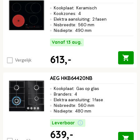
Kookplaat
:
Keramisch
Kookzones
:
4
Elektra aansluiting
:
2 fasen
Nisbreedte
:
560 mm
Nisdiepte
:
490 mm
Vanaf 13 aug.
613,-
Vergelijk
AEG HKB64420NB
Kookplaat
:
Gas op glas
Branders
:
4
Elektra aansluiting
:
1 fase
Nisbreedte
:
560 mm
Nisdiepte
:
480 mm
Leverbaar
639,-