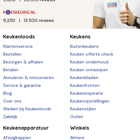
9,2/10
13.500 reviews
Keukenloods
Keukens
Klantenservice
Buitenkeukens
Bestellen
Keuken offerte check
Bezorgen & afhalen
Keuken onderhoud
Betalen
Keuken ontwerpen
Annuleren & retourneren
Keukenbladen
Service & garantie
Keukenfronten
Blog
Keukeninspiratie
Over ons
Keukenopstellingen
Werken bij Keukenloods
Keukenstijlen
Zakelijk
Outlet
Keukenapparatuur
Winkels
Afzuigkappen
Almere