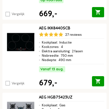
669,-
Vergelijk
AEG IKK8440SCB
27 reviews
Kookplaat
:
Inductie
Kookzones
:
4
Elektra aansluiting
:
2 fasen
Nisbreedte
:
750 mm
Nisdiepte
:
490 mm
Vanaf 13 aug.
679,-
Vergelijk
AEG HGB75423UZ
Kookplaat
:
Gas