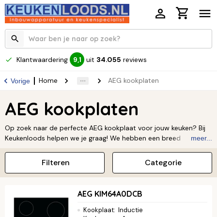
Klantwaardering
uit
34.055
reviews
9,1
Home
AEG kookplaten
Vorige
AEG kookplaten
Op zoek naar de perfecte AEG kookplaat voor jouw keuken? Bij
Keukenloods helpen we je graag! We hebben een breed
meer...
assortiment AEG kookplaten, van inductie tot gas. Dankzij de
slimme functies en het strakke design wordt koken een feestje.
Filteren
Categorie
Kom langs in een van onze winkels of ontdek jouw ideale
kookplaat online.
Lees verder ↓
AEG KIM64A0DCB
Kookplaat
:
Inductie