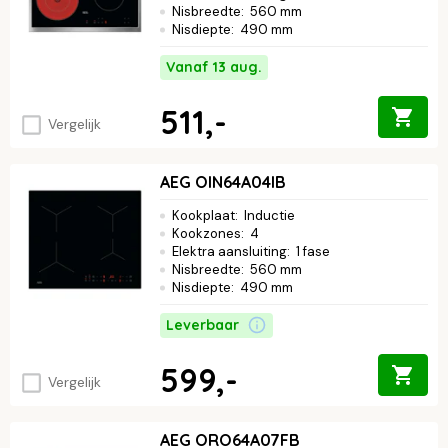
Nisbreedte
:
560 mm
Nisdiepte
:
490 mm
Vanaf 13 aug.
511,-
Vergelijk
AEG OIN64A04IB
Kookplaat
:
Inductie
Kookzones
:
4
Elektra aansluiting
:
1 fase
Nisbreedte
:
560 mm
Nisdiepte
:
490 mm
Leverbaar
599,-
Vergelijk
AEG ORO64A07FB