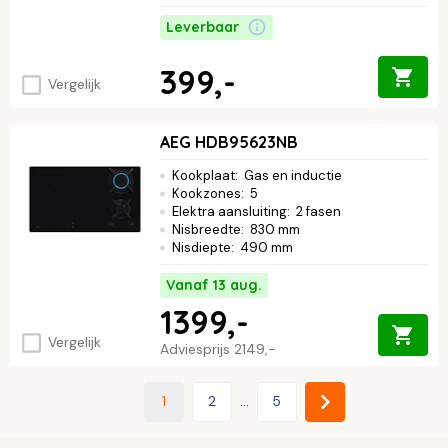
Leverbaar
399,-
Vergelijk
AEG HDB95623NB
Kookplaat
:
Gas en inductie
Kookzones
:
5
Elektra aansluiting
:
2 fasen
Nisbreedte
:
830 mm
Nisdiepte
:
490 mm
Vanaf 13 aug.
1399,-
Vergelijk
Adviesprijs
2149,-
1
2
...
5