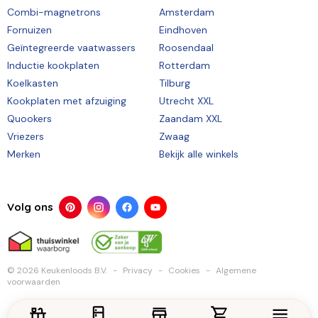
Combi-magnetrons
Amsterdam
Fornuizen
Eindhoven
Geïntegreerde vaatwassers
Roosendaal
Inductie kookplaten
Rotterdam
Koelkasten
Tilburg
Kookplaten met afzuiging
Utrecht XXL
Quookers
Zaandam XXL
Vriezers
Zwaag
Merken
Bekijk alle winkels
Volg ons
© 2026 Keukenloods B.V.
Privacy
Cookies
Algemene
voorwaarden