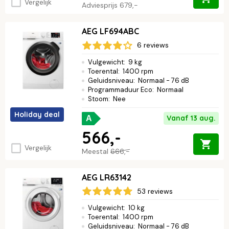
Vergelijk
Adviesprijs
679,-
AEG LF694ABC
6 reviews
Vulgewicht
:
9 kg
Toerental
:
1400 rpm
Geluidsniveau
:
Normaal - 76 dB
Programmaduur Eco
:
Normaal
Stoom
:
Nee
Holiday deal
Vanaf 13 aug.
A
566,-
Vergelijk
Meestal
666,-
AEG LR63142
53 reviews
Vulgewicht
:
10 kg
Toerental
:
1400 rpm
Geluidsniveau
:
Normaal - 76 dB