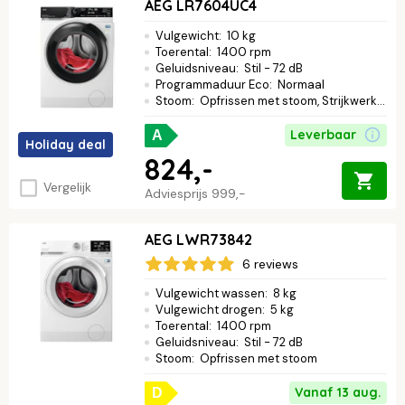
AEG LR7604UC4
Vulgewicht
:
10 kg
Toerental
:
1400 rpm
Geluidsniveau
:
Stil - 72 dB
Programmaduur Eco
:
Normaal
Stoom
:
Opfrissen met stoom, Strijkwerk verminderen
Leverbaar
A
Holiday deal
824,-
Vergelijk
Adviesprijs
999,-
AEG LWR73842
6 reviews
Vulgewicht wassen
:
8 kg
Vulgewicht drogen
:
5 kg
Toerental
:
1400 rpm
Geluidsniveau
:
Stil - 72 dB
Stoom
:
Opfrissen met stoom
Vanaf 13 aug.
D