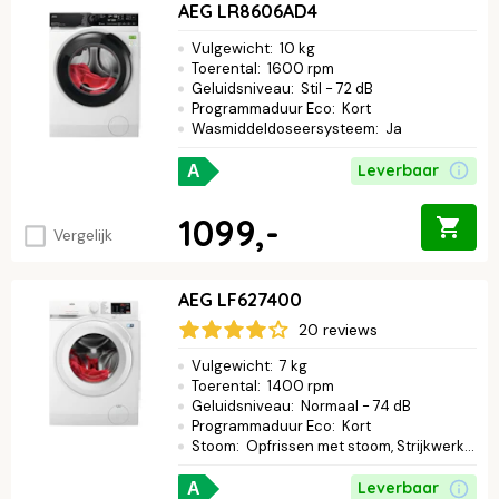
AEG LR8606AD4
Vulgewicht
:
10 kg
Toerental
:
1600 rpm
Geluidsniveau
:
Stil - 72 dB
Programmaduur Eco
:
Kort
Wasmiddeldoseersysteem
:
Ja
Leverbaar
A
1099,-
Vergelijk
AEG LF627400
20 reviews
Vulgewicht
:
7 kg
Toerental
:
1400 rpm
Geluidsniveau
:
Normaal - 74 dB
Programmaduur Eco
:
Kort
Stoom
:
Opfrissen met stoom, Strijkwerk verminderen
Leverbaar
A