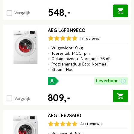
548,-
Vergelijk
AEG L6FBN9ECO
17 reviews
Vulgewicht
:
9 kg
Toerental
:
1400 rpm
Geluidsniveau
:
Normaal - 76 dB
Programmaduur Eco
:
Normaal
Stoom
:
Nee
Leverbaar
A
809,-
Vergelijk
AEG LF628600
45 reviews
Vulgewicht
:
8 kg