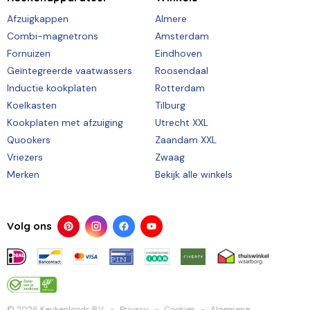
Afzuigkappen
Almere
Combi-magnetrons
Amsterdam
Fornuizen
Eindhoven
Geïntegreerde vaatwassers
Roosendaal
Inductie kookplaten
Rotterdam
Koelkasten
Tilburg
Kookplaten met afzuiging
Utrecht XXL
Quookers
Zaandam XXL
Vriezers
Zwaag
Merken
Bekijk alle winkels
Volg ons
© 2026 Keukenloods B.V.
Privacy
Cookies
Algemene