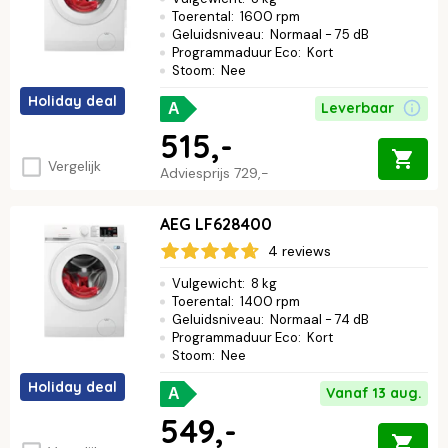
Toerental
:
1600 rpm
Geluidsniveau
:
Normaal - 75 dB
Programmaduur Eco
:
Kort
Stoom
:
Nee
Holiday deal
Leverbaar
A
515,-
Vergelijk
Adviesprijs
729,-
AEG LF628400
4 reviews
Vulgewicht
:
8 kg
Toerental
:
1400 rpm
Geluidsniveau
:
Normaal - 74 dB
Programmaduur Eco
:
Kort
Stoom
:
Nee
Holiday deal
Vanaf 13 aug.
A
549,-