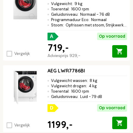
Vulgewicht
:
9 kg
Toerental
:
1600 rpm
Geluidsniveau
:
Normaal - 76 dB
Programmaduur Eco
:
Normaal
Stoom
:
Opfrissen met stoom, Strijkwerk verminderen
Op voorraad
A
719,-
Vergelijk
Adviesprijs
929,-
AEG LWR7786BI
Vulgewicht wassen
:
8 kg
Vulgewicht drogen
:
4 kg
Toerental
:
1600 rpm
Geluidsniveau
:
Luid - 79 dB
Op voorraad
D
1199,-
Vergelijk