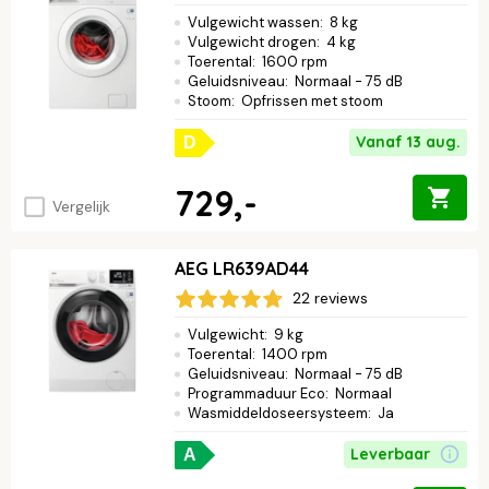
Vulgewicht wassen
:
8 kg
Vulgewicht drogen
:
4 kg
Toerental
:
1600 rpm
Geluidsniveau
:
Normaal - 75 dB
Stoom
:
Opfrissen met stoom
Vanaf 13 aug.
D
729,-
Vergelijk
AEG LR639AD44
22 reviews
Vulgewicht
:
9 kg
Toerental
:
1400 rpm
Geluidsniveau
:
Normaal - 75 dB
Programmaduur Eco
:
Normaal
Wasmiddeldoseersysteem
:
Ja
Leverbaar
A