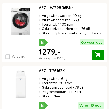
AEG LWR9506BN4
Vulgewicht wassen
:
10 kg
Vulgewicht drogen
:
6 kg
Toerental
:
1400 rpm
Geluidsniveau
:
Normaal - 76 dB
Stoom
:
Opfrissen met stoom, Strijkwerk verminderen
Op voorraad
B
1279,-
Vergelijk
Adviesprijs
1599,-
AEG LTR6162K
Vulgewicht
:
6 kg
Toerental
:
1200 rpm
Geluidsniveau
:
Luid - 78 dB
Programmaduur Eco
:
Kort
Stoom
:
Nee
Vanaf 13 aug.
B