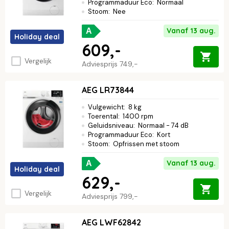
Programmaduur Eco
:
Normaal
Stoom
:
Nee
Vanaf 13 aug.
A
Holiday deal
609,-
Vergelijk
Adviesprijs
749,-
AEG LR73844
Vulgewicht
:
8 kg
Toerental
:
1400 rpm
Geluidsniveau
:
Normaal - 74 dB
Programmaduur Eco
:
Kort
Stoom
:
Opfrissen met stoom
Vanaf 13 aug.
A
Holiday deal
629,-
Vergelijk
Adviesprijs
799,-
AEG LWF62842