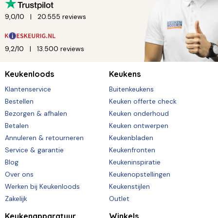
9,0/10
20.555 reviews
9,2/10
13.500 reviews
Keukenloods
Keukens
Klantenservice
Buitenkeukens
Bestellen
Keuken offerte check
Bezorgen & afhalen
Keuken onderhoud
Betalen
Keuken ontwerpen
Annuleren & retourneren
Keukenbladen
Service & garantie
Keukenfronten
Blog
Keukeninspiratie
Over ons
Keukenopstellingen
Werken bij Keukenloods
Keukenstijlen
Zakelijk
Outlet
Keukenapparatuur
Winkels