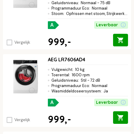
Geluidsniveau
:
Normaal - 75 dB
Programmaduur Eco
:
Normaal
Stoom
:
Opfrissen met stoom, Strijkwerk verminderen
Leverbaar
A
999,-
Vergelijk
AEG LR7606AD4
Vulgewicht
:
10 kg
Toerental
:
1600 rpm
Geluidsniveau
:
Stil - 72 dB
Programmaduur Eco
:
Normaal
Wasmiddeldoseersysteem
:
Ja
Leverbaar
A
999,-
Vergelijk