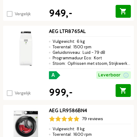
949,-
Vergelijk
AEG LTR8765AL
Vulgewicht
:
6 kg
Toerental
:
1500 rpm
Geluidsniveau
:
Luid - 79 dB
Programmaduur Eco
:
Kort
Stoom
:
Opfrissen met stoom, Strijkwerk verminderen
Leverbaar
A
999,-
Vergelijk
AEG LR9586BN4
79 reviews
Vulgewicht
:
8 kg
Toerental
:
1600 rpm