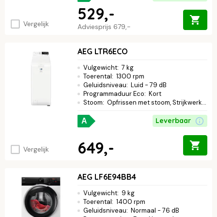
529,-
Vergelijk
Adviesprijs
679,-
AEG LTR6ECO
Vulgewicht
:
7 kg
Toerental
:
1300 rpm
Geluidsniveau
:
Luid - 79 dB
Programmaduur Eco
:
Kort
Stoom
:
Opfrissen met stoom, Strijkwerk verminderen
Leverbaar
A
649,-
Vergelijk
AEG LF6E94BB4
Vulgewicht
:
9 kg
Toerental
:
1400 rpm
Geluidsniveau
:
Normaal - 76 dB