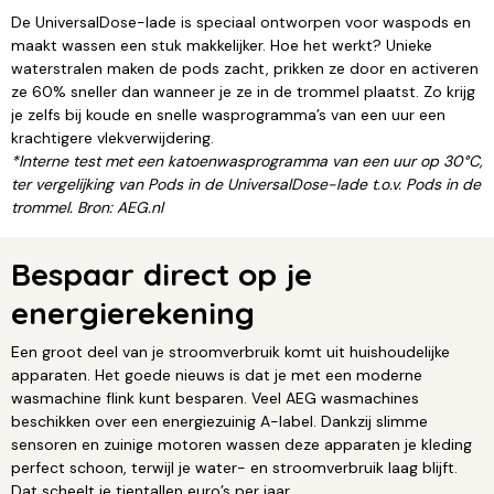
De UniversalDose-lade is speciaal ontworpen voor waspods en
maakt wassen een stuk makkelijker. Hoe het werkt? Unieke
waterstralen maken de pods zacht, prikken ze door en activeren
ze 60% sneller dan wanneer je ze in de trommel plaatst. Zo krijg
je zelfs bij koude en snelle wasprogramma’s van een uur een
krachtigere vlekverwijdering.
*Interne test met een katoenwasprogramma van een uur op 30°C,
ter vergelijking van Pods in de UniversalDose-lade t.o.v. Pods in de
trommel. Bron: AEG.nl
Bespaar direct op je
energierekening
Een groot deel van je stroomverbruik komt uit huishoudelijke
apparaten. Het goede nieuws is dat je met een moderne
wasmachine flink kunt besparen. Veel AEG wasmachines
beschikken over een energiezuinig A-label. Dankzij slimme
sensoren en zuinige motoren wassen deze apparaten je kleding
perfect schoon, terwijl je water- en stroomverbruik laag blijft.
Dat scheelt je tientallen euro’s per jaar.