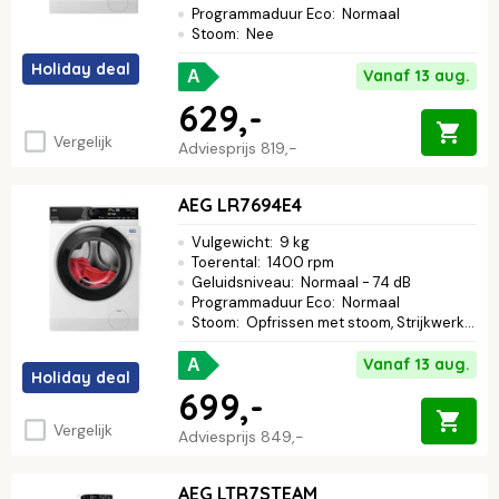
Programmaduur Eco
:
Normaal
Stoom
:
Nee
Holiday deal
Vanaf 13 aug.
A
629,-
Vergelijk
Adviesprijs
819,-
AEG LR7694E4
Vulgewicht
:
9 kg
Toerental
:
1400 rpm
Geluidsniveau
:
Normaal - 74 dB
Programmaduur Eco
:
Normaal
Stoom
:
Opfrissen met stoom, Strijkwerk verminderen
Vanaf 13 aug.
A
Holiday deal
699,-
Vergelijk
Adviesprijs
849,-
AEG LTR7STEAM