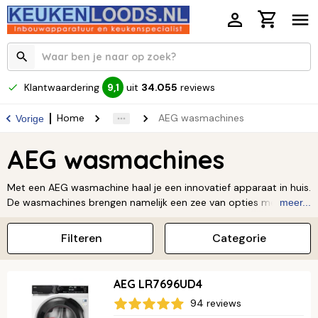
Klantwaardering
uit
34.055
reviews
9,1
Home
AEG wasmachines
Vorige
AEG wasmachines
Met een AEG wasmachine haal je een innovatief apparaat in huis.
De wasmachines brengen namelijk een zee van opties met zich
meer...
mee. Hierdoor bieden ze voor elke situatie het juiste
wasprogramma. Dankzij de moderne LED-display ziet een AEG
Filteren
Categorie
wasmachine er modern en fraai uit én is hij erg simpel om te
gebruiken.
Lees verder ↓
AEG LR7696UD4
94 reviews