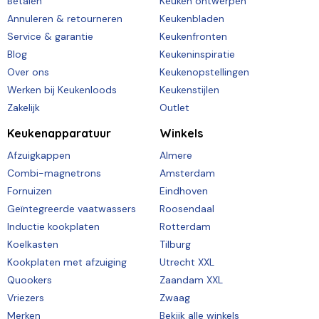
Betalen
Keuken ontwerpen
Annuleren & retourneren
Keukenbladen
Service & garantie
Keukenfronten
Blog
Keukeninspiratie
Over ons
Keukenopstellingen
Werken bij Keukenloods
Keukenstijlen
Zakelijk
Outlet
Keukenapparatuur
Winkels
Afzuigkappen
Almere
Combi-magnetrons
Amsterdam
Fornuizen
Eindhoven
Geïntegreerde vaatwassers
Roosendaal
Inductie kookplaten
Rotterdam
Koelkasten
Tilburg
Kookplaten met afzuiging
Utrecht XXL
Quookers
Zaandam XXL
Vriezers
Zwaag
Merken
Bekijk alle winkels