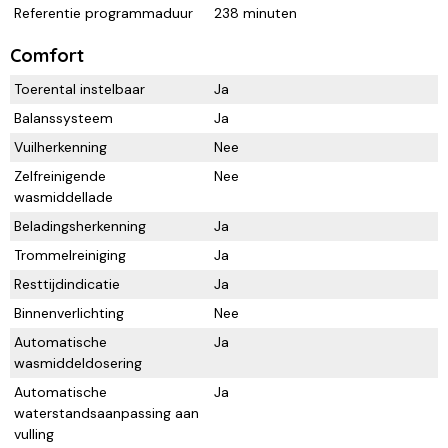
Referentie programmaduur
238 minuten
Comfort
Toerental instelbaar
Ja
Balanssysteem
Ja
Vuilherkenning
Nee
Zelfreinigende
Nee
wasmiddellade
Beladingsherkenning
Ja
Trommelreiniging
Ja
Resttijdindicatie
Ja
Binnenverlichting
Nee
Automatische
Ja
wasmiddeldosering
Automatische
Ja
waterstandsaanpassing aan
vulling