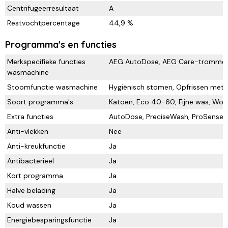
Centrifugeerresultaat
A
Restvochtpercentage
44,9 %
Programma's en functies
Merkspecifieke functies
AEG AutoDose, AEG Care-trommel,
wasmachine
Stoomfunctie wasmachine
Hygiënisch stomen, Opfrissen met 
Soort programma's
Katoen, Eco 40-60, Fijne was, Wol
Extra functies
AutoDose, PreciseWash, ProSense
Anti-vlekken
Nee
Anti-kreukfunctie
Ja
Antibacterieel
Ja
Kort programma
Ja
Halve belading
Ja
Koud wassen
Ja
Energiebesparingsfunctie
Ja