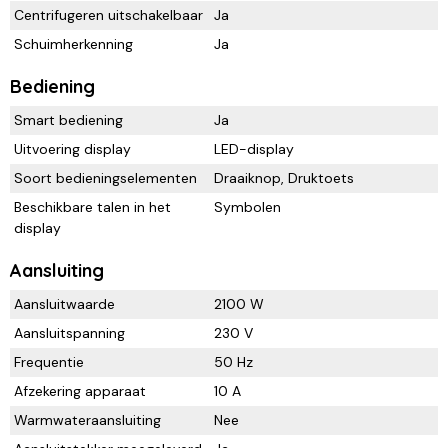
Centrifugeren uitschakelbaar
Ja
Schuimherkenning
Ja
Bediening
Smart bediening
Ja
Uitvoering display
LED-display
Soort bedieningselementen
Draaiknop, Druktoets
Beschikbare talen in het
Symbolen
display
Aansluiting
Aansluitwaarde
2100 W
Aansluitspanning
230 V
Frequentie
50 Hz
Afzekering apparaat
10 A
Warmwateraansluiting
Nee