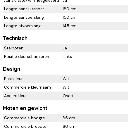
Aansluitstekker meegeleverd
Ja
Lengte aansluitsnoer
180 cm
Lengte aanvoerslang
150 cm
Lengte afvoerslang
145 cm
Technisch
Stelpoten
Ja
Positie deurscharnieren
Links
Design
Basiskleur
Wit
Commerciële kleurnaam
Wit
Accentkleur
Zwart
Maten en gewicht
Commerciële hoogte
85 cm
Commerciële breedte
60 cm