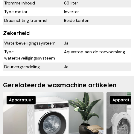
Trommelinhoud
69 liter
Type motor
Inverter
Draairichting trommel
Beide kanten
Zekerheid
Waterbeveiligingssysteem
Ja
Type
Aquastop aan de toevoerslang
waterbeveiligingssysteem
Deurvergrendeling
Ja
Gerelateerde wasmachine artikelen
Apparatuur
Apparatu