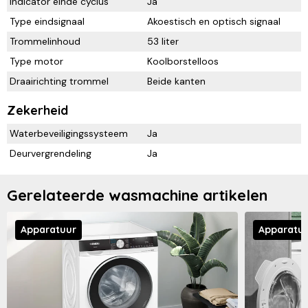
Indicator einde cyclus
Ja
Type eindsignaal
Akoestisch en optisch signaal
Trommelinhoud
53 liter
Type motor
Koolborstelloos
Draairichting trommel
Beide kanten
Zekerheid
Waterbeveiligingssysteem
Ja
Deurvergrendeling
Ja
Gerelateerde wasmachine artikelen
Apparatuur
Apparatu