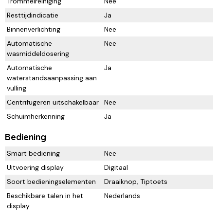
Trommelreiniging
Nee
Resttijdindicatie
Ja
Binnenverlichting
Nee
Automatische
Nee
wasmiddeldosering
Automatische
Ja
waterstandsaanpassing aan
vulling
Centrifugeren uitschakelbaar
Nee
Schuimherkenning
Ja
Bediening
Smart bediening
Nee
Uitvoering display
Digitaal
Soort bedieningselementen
Draaiknop, Tiptoets
Beschikbare talen in het
Nederlands
display