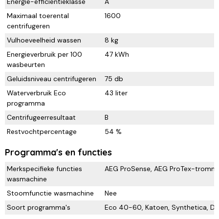
Energie-efficiëntieklasse
A
Maximaal toerental
1600
centrifugeren
Vulhoeveelheid wassen
8 kg
Energieverbruik per 100
47 kWh
wasbeurten
Geluidsniveau centrifugeren
75 db
Waterverbruik Eco
43 liter
programma
Centrifugeerresultaat
B
Restvochtpercentage
54 %
Programma's en functies
Merkspecifieke functies
AEG ProSense, AEG ProTex-tromm
wasmachine
Stoomfunctie wasmachine
Nee
Soort programma's
Eco 40-60, Katoen, Synthetica, Del