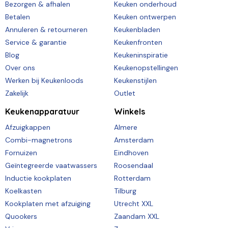
Bezorgen & afhalen
Keuken onderhoud
Betalen
Keuken ontwerpen
Annuleren & retourneren
Keukenbladen
Service & garantie
Keukenfronten
Blog
Keukeninspiratie
Over ons
Keukenopstellingen
Werken bij Keukenloods
Keukenstijlen
Zakelijk
Outlet
Keukenapparatuur
Winkels
Afzuigkappen
Almere
Combi-magnetrons
Amsterdam
Fornuizen
Eindhoven
Geïntegreerde vaatwassers
Roosendaal
Inductie kookplaten
Rotterdam
Koelkasten
Tilburg
Kookplaten met afzuiging
Utrecht XXL
Quookers
Zaandam XXL