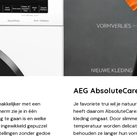
AEG AbsoluteCar
kkelijker met een
Je favoriete trui wil je nat
erm zie je in één
heeft daarom AbsoluteCare:
g te gaan is en welke
kleding omgaat. Door slimm
f ingewikkeld gepuzzel
temperatuur worden delicate
stellingen zonder gedoe
behouden ze langer hun vorm,