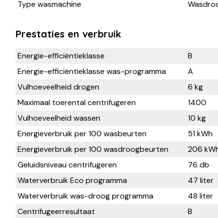
Type wasmachine
Wasdroo
Prestaties en verbruik
Energie-efficiëntieklasse
B
Energie-efficiëntieklasse was-programma
A
Vulhoeveelheid drogen
6 kg
Maximaal toerental centrifugeren
1400
Vulhoeveelheid wassen
10 kg
Energieverbruik per 100 wasbeurten
51 kWh
Energieverbruik per 100 wasdroogbeurten
206 kW
Geluidsniveau centrifugeren
76 db
Waterverbruik Eco programma
47 liter
Waterverbruik was-droog programma
48 liter
Centrifugeerresultaat
B