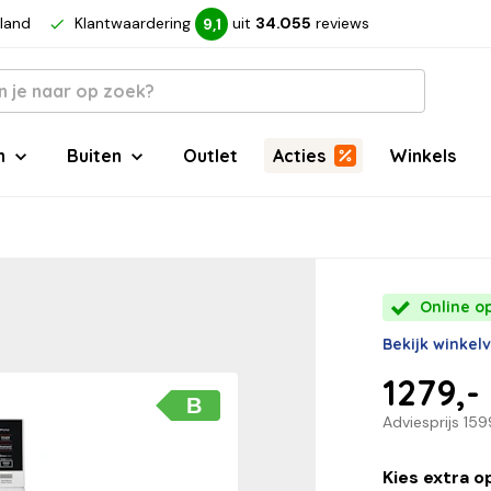
rland
Klantwaardering
uit
34.055
reviews
9,1
n
Buiten
Outlet
Acties
Winkels
Online op
Bekijk winkel
1279,-
B
Adviesprijs
159
Kies extra o