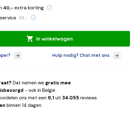
en
extra korting
40,-
service
99,-
In winkelwagen
oper?
Hulp nodig? Chat met ons
raat?
Dat nemen we
gratis mee
uisbezorgd
- ook in België
oordelen ons met een
9,1
uit
34.055
reviews
len
binnen 14 dagen