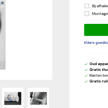
Bij afhal
Montage
Elders goedk
Oud appa
Gratis th
Klanten be
Gratis rui