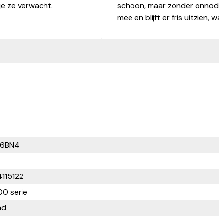
 je ze verwacht.
schoon, maar zonder onnodige
mee en blijft er fris uitzien, 
6BN4
115122
0 serie
nd