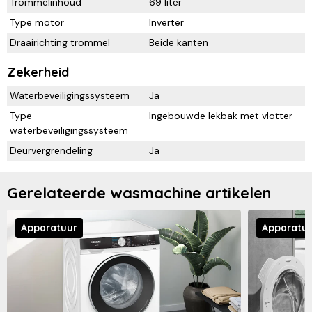
Trommelinhoud
69 liter
Type motor
Inverter
Draairichting trommel
Beide kanten
Zekerheid
Waterbeveiligingssysteem
Ja
Type
Ingebouwde lekbak met vlotter
waterbeveiligingssysteem
Deurvergrendeling
Ja
Gerelateerde wasmachine artikelen
Apparatuur
Apparatu