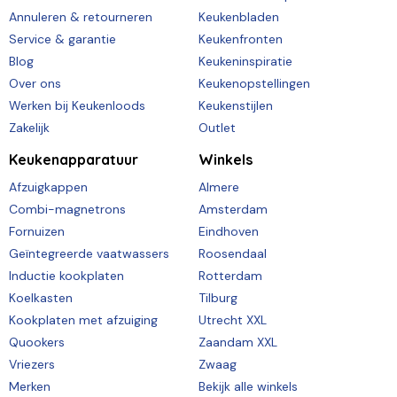
Annuleren & retourneren
Keukenbladen
Service & garantie
Keukenfronten
Blog
Keukeninspiratie
Over ons
Keukenopstellingen
Werken bij Keukenloods
Keukenstijlen
Zakelijk
Outlet
Keukenapparatuur
Winkels
Afzuigkappen
Almere
Combi-magnetrons
Amsterdam
Fornuizen
Eindhoven
Geïntegreerde vaatwassers
Roosendaal
Inductie kookplaten
Rotterdam
Koelkasten
Tilburg
Kookplaten met afzuiging
Utrecht XXL
Quookers
Zaandam XXL
Vriezers
Zwaag
Merken
Bekijk alle winkels