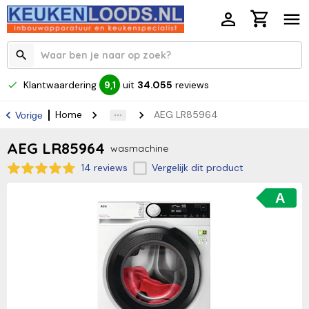
Klantwaardering
uit
34.055
reviews
9,1
Home
AEG LR85964
Vorige
AEG LR85964
wasmachine
14 reviews
Vergelijk dit product
A