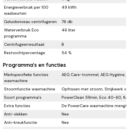
Energieverbruik per 100
49 kWh
wasbeurten
Geluidsniveau centrifugeren
76 db
Waterverbruik Eco
46 liter
programma
Centrifugeerresultaat
B
Restvochtpercentage
54 %
Programma's en functies
Merkspecifieke functies
AEG Care-trommel, AEG Hygiëne, 
wasmachine
Stoomfunctie wasmachine
Opfrissen met stoom, Strijkwerk v
Soort programma's
PowerClean 59min, Eco 40-60, Kato
Extra functies
De PowerCare wasmachine mengt en
Anti-vlekken
Nee
Anti-kreukfunctie
Nee