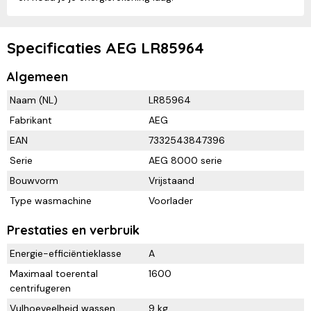
Specificaties AEG LR85964
Algemeen
Naam (NL)
LR85964
Fabrikant
AEG
EAN
7332543847396
Serie
AEG 8000 serie
Bouwvorm
Vrijstaand
Type wasmachine
Voorlader
Prestaties en verbruik
Energie-efficiëntieklasse
A
Maximaal toerental
1600
centrifugeren
Vulhoeveelheid wassen
9 kg