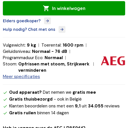
In winkelwagen
Elders goedkoper?
Hulp nodig? Chat met ons
Vulgewicht:
9 kg
Toerental:
1600 rpm
Geluidsniveau:
Normaal - 76 dB
Programmaduur Eco:
Normaal
Stoom:
Opfrissen met stoom, Strijkwerk
verminderen
Meer specificaties
Oud apparaat?
Dat nemen we
gratis mee
Gratis thuisbezorgd
- ook in België
Klanten beoordelen ons met een
9,1
uit
34.055
reviews
Gratis ruilen
binnen 14 dagen
Heb je vragen over de AEG LR85964?