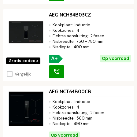
AEG NCH84B03CZ
Kookplaat
:
Inductie
Kookzones
:
4
Elektra aansluiting
:
2 fasen
Nisbreedte
:
750 - 780 mm
Nisdiepte
:
490 mm
Op voorraad
A+
Gratis cadeau
Vergelijk
AEG NCT64B00CB
Kookplaat
:
Inductie
Kookzones
:
4
Elektra aansluiting
:
2 fasen
Nisbreedte
:
560 mm
Nisdiepte
:
490 mm
Op voorraad