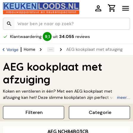
Klantwaardering
uit
34.055
reviews
9,1
Home
AEG kookplaat met afzuiging
Vorige
AEG kookplaat met
afzuiging
Koken en ventileren in één? Met een AEG kookplaat met
afzuiging kan het! Deze slimme kookplaten zijn perfect voor een
meer...
moderne keuken, omdat je geen aparte afzuigkap meer nodig
hebt. De afzuiging past zich automatisch aan jouw kookstijl aan.
Filteren
Categorie
Zo geniet jij altijd van optimaal comfort en gemak in de keuken.
Benieuwd naar de vrijheid die dit geeft? Ontdek de AEG
kookplaat met afzuiging bij Keukenloods en maak koken nog
AEG NCH84B03CB