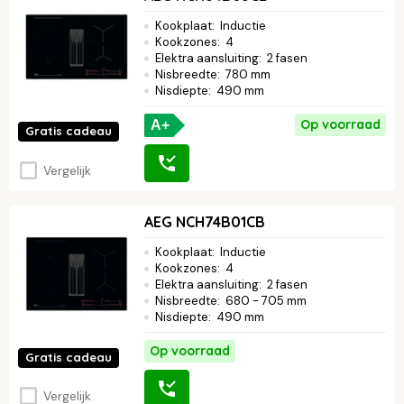
leuker.
Lees verder ↓
Kookplaat
:
Inductie
Kookzones
:
4
Elektra aansluiting
:
2 fasen
Nisbreedte
:
780 mm
Nisdiepte
:
490 mm
Op voorraad
A+
Gratis cadeau
Vergelijk
AEG NCH74B01CB
Kookplaat
:
Inductie
Kookzones
:
4
Elektra aansluiting
:
2 fasen
Nisbreedte
:
680 - 705 mm
Nisdiepte
:
490 mm
Op voorraad
Gratis cadeau
Vergelijk