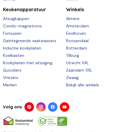
Keukenapparatuur
Winkels
Afzuigkappen
Almere
Combi-magnetrons
Amsterdam
Fornuizen
Eindhoven
Geïntegreerde vaatwassers
Roosendaal
Inductie kookplaten
Rotterdam
Koelkasten
Tilburg
Kookplaten met afzuiging
Utrecht XXL
Quookers
Zaandam XXL
Vriezers
Zwaag
Merken
Bekijk alle winkels
Volg ons