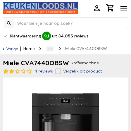
Klantwaardering
uit
34.055
reviews
9,1
Home
Miele CVA7440OBSW
Vorige
Miele CVA7440OBSW
koffiemachine
4 reviews
Vergelijk dit product