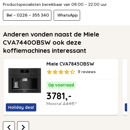
Productspecialisten bereikbaar van 08:00 - 22:00 uur
Bel - 0226 - 355 340
WhatsApp
Anderen vonden naast de Miele
CVA7440OBSW ook deze
koffiemachines interessant
Miele CVA7845OBSW
9 reviews
Op voorraad
3781,-
Meestal
4449,-
Holiday deal
H