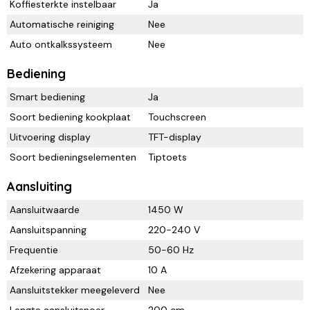
Koffiesterkte instelbaar
Ja
Automatische reiniging
Nee
Auto ontkalkssysteem
Nee
Bediening
Smart bediening
Ja
Soort bediening kookplaat
Touchscreen
Uitvoering display
TFT-display
Soort bedieningselementen
Tiptoets
Aansluiting
Aansluitwaarde
1450 W
Aansluitspanning
220-240 V
Frequentie
50-60 Hz
Afzekering apparaat
10 A
Aansluitstekker meegeleverd
Nee
Lengte aansluitsnoer
200 cm