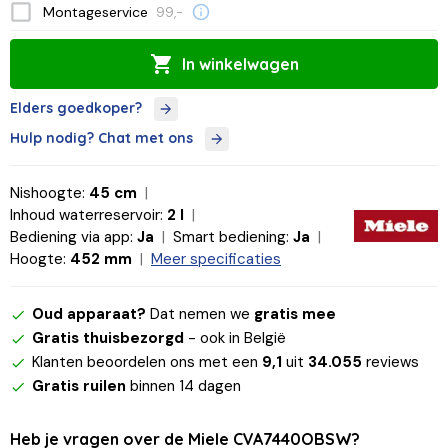
Montageservice
99,-
In winkelwagen
Elders goedkoper?
Hulp nodig? Chat met ons
Nishoogte:
45 cm
Inhoud waterreservoir:
2 l
Bediening via app:
Ja
Smart bediening:
Ja
Hoogte:
452 mm
Meer specificaties
Oud apparaat?
Dat nemen we
gratis mee
Gratis thuisbezorgd
- ook in België
Klanten beoordelen ons met een
9,1
uit
34.055
reviews
Gratis ruilen
binnen 14 dagen
Heb je vragen over de Miele CVA7440OBSW?