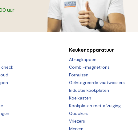
:00 uur
Keukenapparatuur
Afzuigkappen
e check
Combi-magnetrons
houd
Fornuizen
rpen
Geïntegreerde vaatwassers
Inductie kookplaten
Koelkasten
ie
Kookplaten met afzuiging
ingen
Quookers
Vriezers
Merken