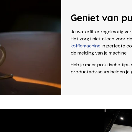
Geniet van pu
Je waterfilter regelmatig ve
Het zorgt niet alleen voor d
koffiemachine
in perfecte con
de melding van je machine.
Heb je meer praktische tips n
productadviseurs helpen je