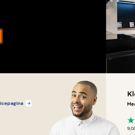
s
Kl
icepagina
Mee
9,0