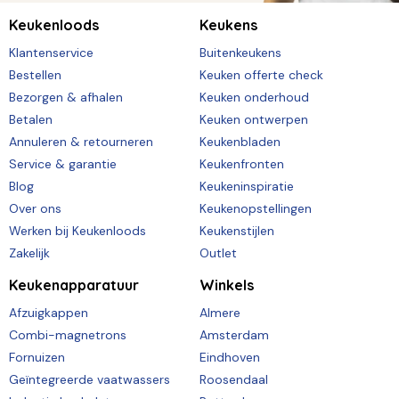
Keukenloods
Keukens
Klantenservice
Buitenkeukens
Bestellen
Keuken offerte check
Bezorgen & afhalen
Keuken onderhoud
Betalen
Keuken ontwerpen
Annuleren & retourneren
Keukenbladen
Service & garantie
Keukenfronten
Blog
Keukeninspiratie
Over ons
Keukenopstellingen
Werken bij Keukenloods
Keukenstijlen
Zakelijk
Outlet
Keukenapparatuur
Winkels
Afzuigkappen
Almere
Combi-magnetrons
Amsterdam
Fornuizen
Eindhoven
Geïntegreerde vaatwassers
Roosendaal