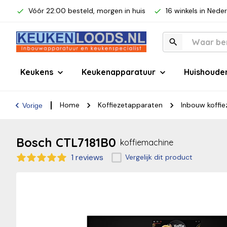
Vóór 22:00 besteld, morgen in huis
16 winkels in Nede
Keukens
Keukenapparatuur
Huishoude
Home
Koffiezetapparaten
Inbouw koffi
Vorige
Bosch CTL7181B0
koffiemachine
1 reviews
Vergelijk dit product