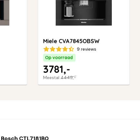
Miele CVA7845OBSW
9 reviews
Op voorraad
3781,-
Meestal
4449,-
 Bosch CTL7181B0