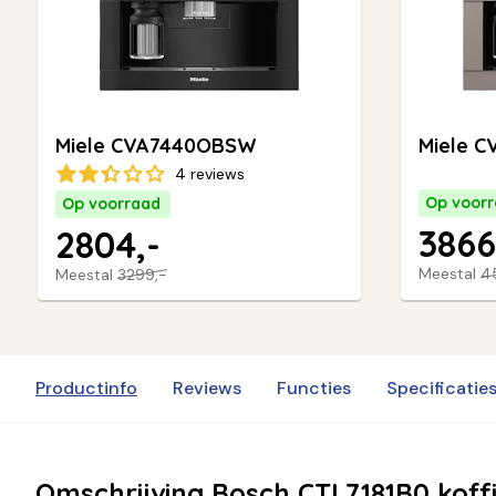
Miele CVA7440OBSW
Miele C
4 reviews
Op voor
Op voorraad
3866
2804,-
Meestal
4
Meestal
3299,-
Productinfo
Reviews
Functies
Specificatie
Omschrijving Bosch CTL7181B0 kof