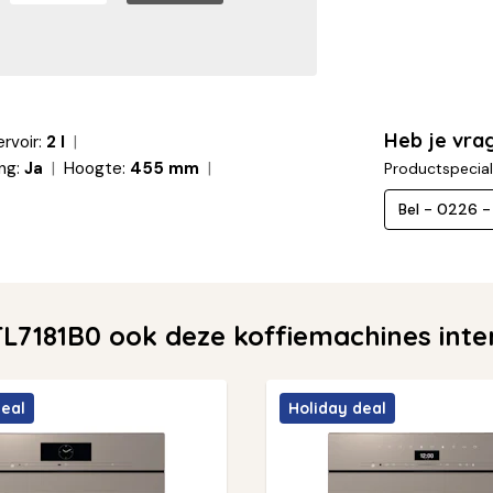
Heb je vra
rvoir:
2 l
ng:
Ja
Hoogte:
455 mm
Productspecial
Bel - 0226 
L7181B0 ook deze koffiemachines inte
deal
Holiday deal