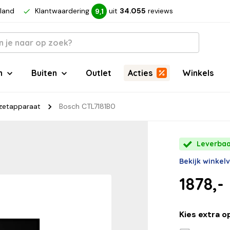
rland
Klantwaardering
uit
34.055
reviews
9,1
n
Buiten
Outlet
Acties
Winkels
ezetapparaat
Bosch CTL7181B0
Leverbaa
Bekijk winkel
1878,-
Kies extra o