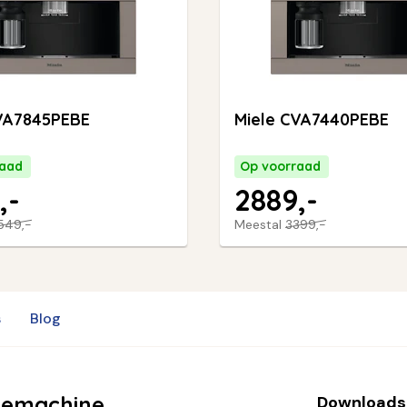
VA7845PEBE
Miele CVA7440PEBE
raad
Op voorraad
,-
2889,-
549,-
Meestal
3399,-
s
Blog
fiemachine
Downloads