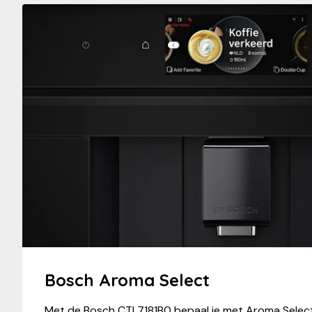
Bosch Aroma Select
Met de Bosch CTL7181B0 bepaal je met Aroma Select