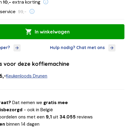
en
extra korting
10,-
service
99,-
In winkelwagen
oper?
Hulp nodig? Chat met ons
ls voor deze koffiemachine
6,-
Keukenloods Drunen
raat?
Dat nemen we
gratis mee
uisbezorgd
- ook in België
oordelen ons met een
9,1
uit
34.055
reviews
len
binnen 14 dagen