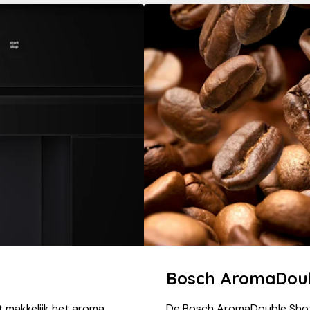
Bosch AromaDoub
 makkelijk het aroma
De Bosch AromaDouble Shot 