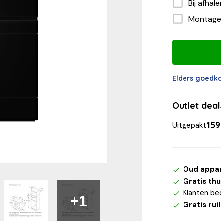
Bij afhal
Montage
Elders goedk
Outlet dea
159
Uitgepakt
Oud appa
Gratis th
Klanten be
+1
Gratis rui