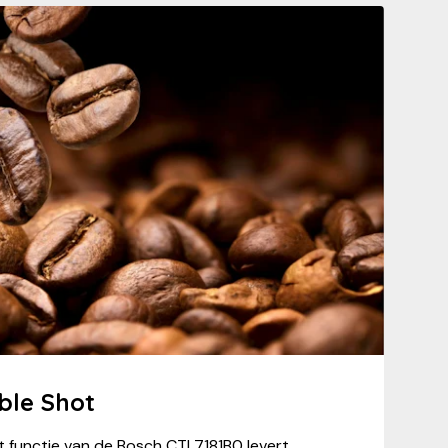
le Shot
functie van de Bosch CTL7181B0 levert