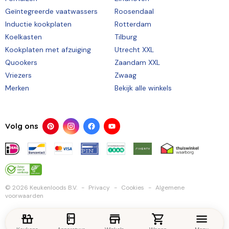
Geïntegreerde vaatwassers
Roosendaal
Inductie kookplaten
Rotterdam
Koelkasten
Tilburg
Kookplaten met afzuiging
Utrecht XXL
Quookers
Zaandam XXL
Vriezers
Zwaag
Merken
Bekijk alle winkels
Volg ons
© 2026 Keukenloods B.V.
Privacy
Cookies
Algemene
voorwaarden