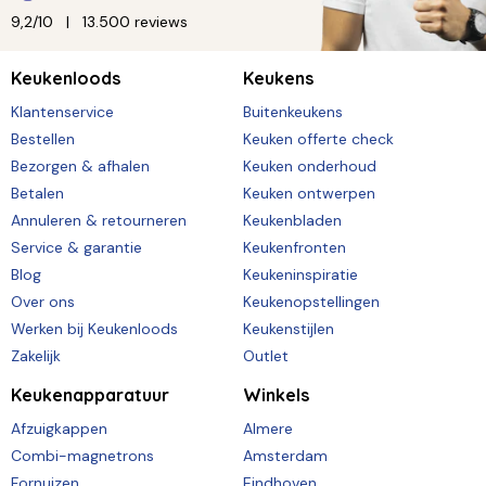
9,2/10
13.500 reviews
Keukenloods
Keukens
Klantenservice
Buitenkeukens
Bestellen
Keuken offerte check
Bezorgen & afhalen
Keuken onderhoud
Betalen
Keuken ontwerpen
Annuleren & retourneren
Keukenbladen
Service & garantie
Keukenfronten
Blog
Keukeninspiratie
Over ons
Keukenopstellingen
Werken bij Keukenloods
Keukenstijlen
Zakelijk
Outlet
Keukenapparatuur
Winkels
Afzuigkappen
Almere
Combi-magnetrons
Amsterdam
Fornuizen
Eindhoven