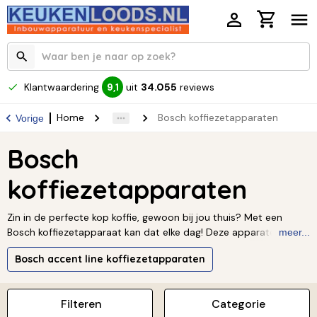
Klantwaardering
uit
34.055
reviews
9,1
Home
Bosch koffiezetapparaten
Vorige
Bosch
koffiezetapparaten
Zin in de perfecte kop koffie, gewoon bij jou thuis? Met een
Bosch koffiezetapparaat kan dat elke dag! Deze apparaten zijn
meer...
niet alleen een stijlvolle toevoeging aan je keuken, ze zetten ook
Bosch accent line koffiezetapparaten
nog eens koffie precies zoals jij het wilt. Benieuwd naar het
gemak en de kwaliteit van Bosch? Ontdek het zelf bij
Keukenloods en maak van elk koffiemoment iets bijzonders.
Filteren
Categorie