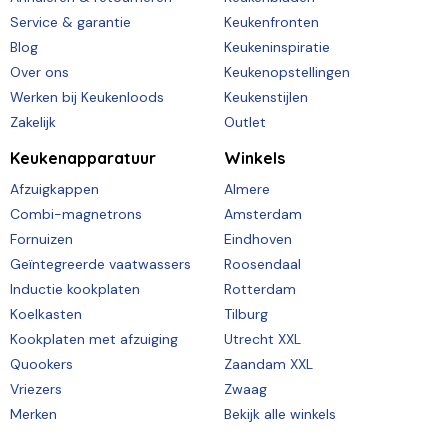
Service & garantie
Keukenfronten
Blog
Keukeninspiratie
Over ons
Keukenopstellingen
Werken bij Keukenloods
Keukenstijlen
Zakelijk
Outlet
Keukenapparatuur
Winkels
Afzuigkappen
Almere
Combi-magnetrons
Amsterdam
Fornuizen
Eindhoven
Geïntegreerde vaatwassers
Roosendaal
Inductie kookplaten
Rotterdam
Koelkasten
Tilburg
Kookplaten met afzuiging
Utrecht XXL
Quookers
Zaandam XXL
Vriezers
Zwaag
Merken
Bekijk alle winkels