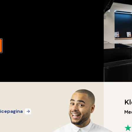
s
Kl
icepagina
Mee