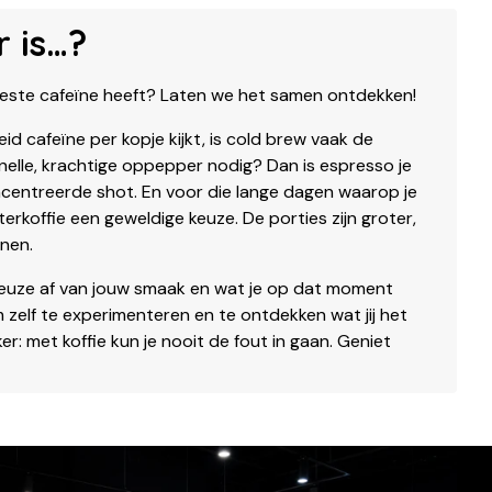
 is…?
eeste cafeïne heeft? Laten we het samen ontdekken!
id cafeïne per kopje kijkt, is cold brew vaak de
nelle, krachtige oppepper nodig? Dan is espresso je
ncentreerde shot. En voor die lange dagen waarop je
lterkoffie een geweldige keuze. De porties zijn groter,
nnen.
 keuze af van jouw smaak en wat je op dat moment
m zelf te experimenteren en te ontdekken wat jij het
ker: met koffie kun je nooit de fout in gaan. Geniet