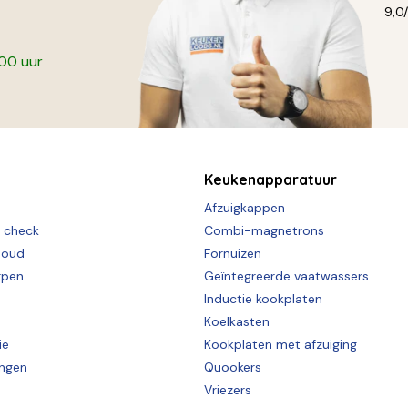
9,0
:00 uur
Keukenapparatuur
Afzuigkappen
e check
Combi-magnetrons
houd
Fornuizen
rpen
Geïntegreerde vaatwassers
Inductie kookplaten
Koelkasten
ie
Kookplaten met afzuiging
ingen
Quookers
Vriezers