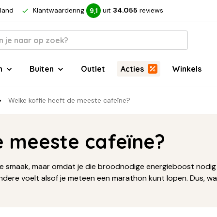
rland
Klantwaardering
uit
34.055
reviews
9,1
n
Buiten
Outlet
Acties
Winkels
Welke koffie heeft de meeste cafeïne?
e meeste cafeïne?
or de smaak, maar omdat je die broodnodige energieboost nodig he
e andere voelt alsof je meteen een marathon kunt lopen. Dus, w