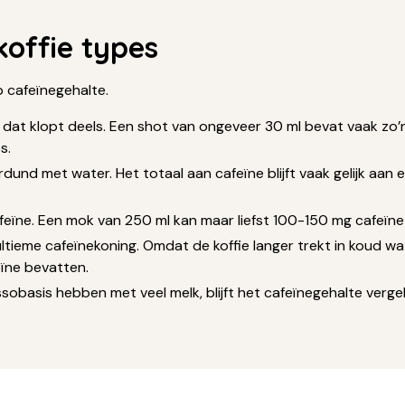
koffie types
p cafeïnegehalte.
 dat klopt deels. Een shot van ongeveer 30 ml bevat vaak zo’n
s.
dund met water. Het totaal aan cafeïne blijft vaak gelijk aan
ïne. Een mok van 250 ml kan maar liefst 100-150 mg cafeïne b
ieme cafeïnekoning. Omdat de koffie langer trekt in koud wate
ïne bevatten.
obasis hebben met veel melk, blijft het cafeïnegehalte verg