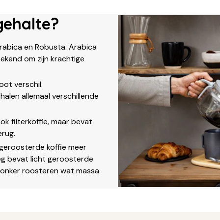
gehalte?
Arabica en Robusta. Arabica
bekend om zijn krachtige
oot verschil.
halen allemaal verschillende
k filterkoffie, maar bevat
erug.
geroosterde koffie meer
g bevat licht geroosterde
 donker roosteren wat massa