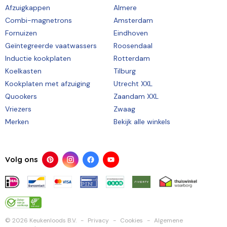
Afzuigkappen
Almere
Combi-magnetrons
Amsterdam
Fornuizen
Eindhoven
Geïntegreerde vaatwassers
Roosendaal
Inductie kookplaten
Rotterdam
Koelkasten
Tilburg
Kookplaten met afzuiging
Utrecht XXL
Quookers
Zaandam XXL
Vriezers
Zwaag
Merken
Bekijk alle winkels
Volg ons
© 2026 Keukenloods B.V.
Privacy
Cookies
Algemene