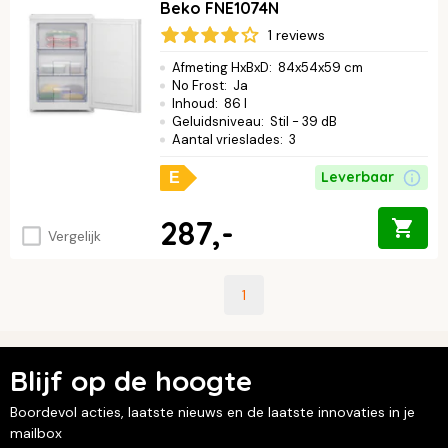
Beko FNE1074N
1 reviews
Afmeting HxBxD
:
84x54x59 cm
No Frost
:
Ja
Inhoud
:
86 l
Geluidsniveau
:
Stil - 39 dB
Aantal vrieslades
:
3
Leverbaar
E
287,-
Vergelijk
1
Blijf op de hoogte
Boordevol acties, laatste nieuws en de laatste innovaties in je
mailbox