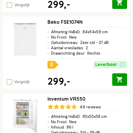
299,-
Vergelijk
Beko FSE1074N
Afmeting HxBxD
:
84x54x59 cm
No Frost
:
Nee
Geluidsniveau
:
Zeer stil - 37 dB
Aantal vrieslades
:
2
Draairichting deur
:
Rechts
Leverbaar
E
299,-
Vergelijk
Inventum VR550
49 reviews
Afmeting HxBxD
:
85x55x58 cm
No Frost
:
Nee
Inhoud
:
86 l
Geluidsniveau
:
Stil - 39 dB