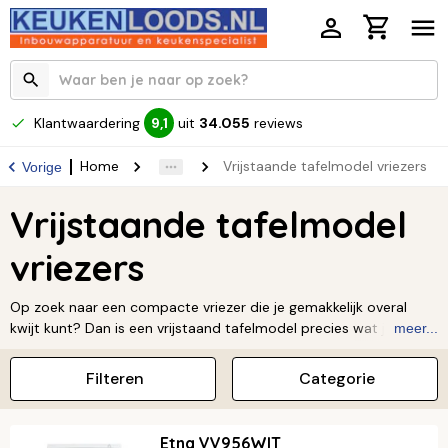
Klantwaardering
uit
34.055
reviews
9,1
Home
Vrijstaande tafelmodel vriezers
Vorige
Vrijstaande tafelmodel
vriezers
Op zoek naar een compacte vriezer die je gemakkelijk overal
kwijt kunt? Dan is een vrijstaand tafelmodel precies wat je nodig
meer...
hebt! Het geeft je extra vriesruimte zonder veel plek in te nemen.
Perfect voor in je bijkeuken, schuur of studentenkamer. Ontdek
Filteren
Categorie
onze energiezuinige modellen van topmerken en vind de vriezer
die helemaal bij jou past.
Etna VV956WIT