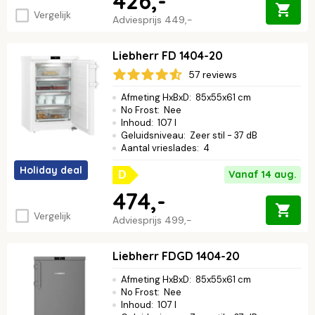
426,-
Vergelijk
Adviesprijs
449,-
Liebherr FD 1404-20
57 reviews
Afmeting HxBxD
:
85x55x61 cm
No Frost
:
Nee
Inhoud
:
107 l
Geluidsniveau
:
Zeer stil - 37 dB
Aantal vrieslades
:
4
Holiday deal
Vanaf 14 aug.
D
474,-
Vergelijk
Adviesprijs
499,-
Liebherr FDGD 1404-20
Afmeting HxBxD
:
85x55x61 cm
No Frost
:
Nee
Inhoud
:
107 l