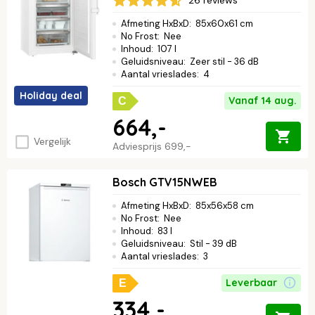
26 reviews
Afmeting HxBxD
:
85x60x61 cm
No Frost
:
Nee
Inhoud
:
107 l
Geluidsniveau
:
Zeer stil - 36 dB
Aantal vrieslades
:
4
Holiday deal
Vanaf 14 aug.
C
664,-
Vergelijk
Adviesprijs
699,-
Bosch GTV15NWEB
Afmeting HxBxD
:
85x56x58 cm
No Frost
:
Nee
Inhoud
:
83 l
Geluidsniveau
:
Stil - 39 dB
Aantal vrieslades
:
3
Leverbaar
E
334,-