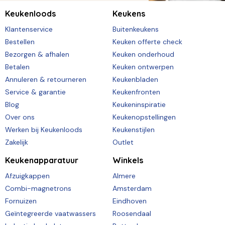
Keukenloods
Keukens
Klantenservice
Buitenkeukens
Bestellen
Keuken offerte check
Bezorgen & afhalen
Keuken onderhoud
Betalen
Keuken ontwerpen
Annuleren & retourneren
Keukenbladen
Service & garantie
Keukenfronten
Blog
Keukeninspiratie
Over ons
Keukenopstellingen
Werken bij Keukenloods
Keukenstijlen
Zakelijk
Outlet
Keukenapparatuur
Winkels
Afzuigkappen
Almere
Combi-magnetrons
Amsterdam
Fornuizen
Eindhoven
Geïntegreerde vaatwassers
Roosendaal