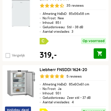
35 reviews
Afmeting HxBxD
:
85x56x58 cm
No Frost
:
Nee
Inhoud
:
85 l
Geluidsniveau
:
Stil - 38 dB
Aantal vrieslades
:
3
Op voorraad
C
319,-
Vergelijk
Liebherr FNSDDI 1624-20
5 reviews
Afmeting HxBxD
:
85x60x61 cm
No Frost
:
Ja
Inhoud
:
93 l
Geluidsniveau
:
Zeer stil - 37 dB
Aantal vrieslades
:
4
Holiday deal