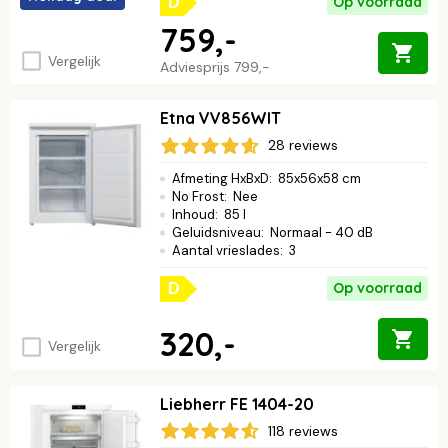
Op voorraad
D
759,-
Vergelijk
Adviesprijs
799,-
Etna VV856WIT
28 reviews
Afmeting HxBxD
:
85x56x58 cm
No Frost
:
Nee
Inhoud
:
85 l
Geluidsniveau
:
Normaal - 40 dB
Aantal vrieslades
:
3
Op voorraad
D
320,-
Vergelijk
Liebherr FE 1404-20
118 reviews