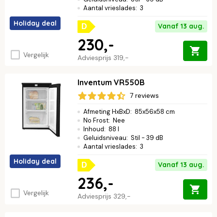
Aantal vrieslades
:
3
Holiday deal
Vanaf 13 aug.
D
230,-
Vergelijk
Adviesprijs
319,-
Inventum VR550B
7 reviews
Afmeting HxBxD
:
85x56x58 cm
No Frost
:
Nee
Inhoud
:
88 l
Geluidsniveau
:
Stil - 39 dB
Aantal vrieslades
:
3
Holiday deal
Vanaf 13 aug.
D
236,-
Vergelijk
Adviesprijs
329,-