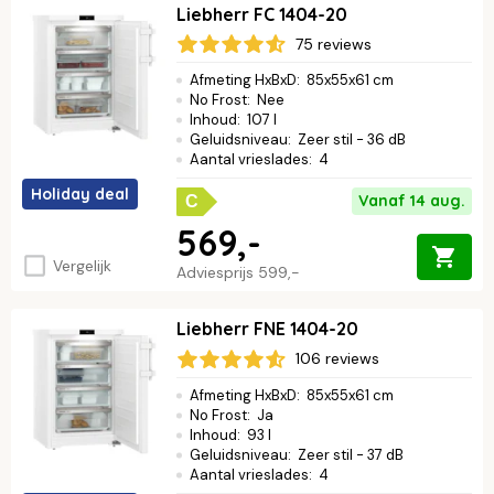
Liebherr FC 1404-20
75 reviews
Afmeting HxBxD
:
85x55x61 cm
No Frost
:
Nee
Inhoud
:
107 l
Geluidsniveau
:
Zeer stil - 36 dB
Aantal vrieslades
:
4
Holiday deal
Vanaf 14 aug.
C
569,-
Vergelijk
Adviesprijs
599,-
Liebherr FNE 1404-20
106 reviews
Afmeting HxBxD
:
85x55x61 cm
No Frost
:
Ja
Inhoud
:
93 l
Geluidsniveau
:
Zeer stil - 37 dB
Aantal vrieslades
:
4