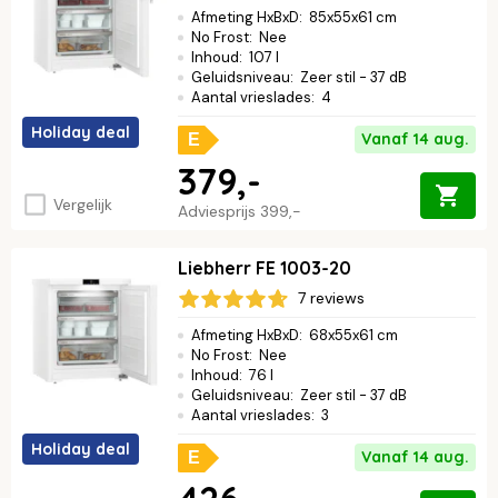
Afmeting HxBxD
:
85x55x61 cm
No Frost
:
Nee
Inhoud
:
107 l
Geluidsniveau
:
Zeer stil - 37 dB
Aantal vrieslades
:
4
Holiday deal
Vanaf 14 aug.
E
379,-
Vergelijk
Adviesprijs
399,-
Liebherr FE 1003-20
7 reviews
Afmeting HxBxD
:
68x55x61 cm
No Frost
:
Nee
Inhoud
:
76 l
Geluidsniveau
:
Zeer stil - 37 dB
Aantal vrieslades
:
3
Holiday deal
Vanaf 14 aug.
E