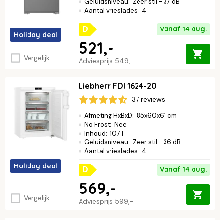
Geluidsniveau
:
Zeer stil - 37 dB
Aantal vrieslades
:
4
Vanaf 14 aug.
D
Holiday deal
521,-
Vergelijk
Adviesprijs
549,-
Liebherr FDI 1624-20
37 reviews
Afmeting HxBxD
:
85x60x61 cm
No Frost
:
Nee
Inhoud
:
107 l
Geluidsniveau
:
Zeer stil - 36 dB
Aantal vrieslades
:
4
Holiday deal
Vanaf 14 aug.
D
569,-
Vergelijk
Adviesprijs
599,-