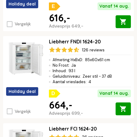
Holiday deal
Vanaf 14 aug.
E
616,-
Vergelijk
Adviesprijs
649,-
Liebherr FNDI 1624-20
126 reviews
Afmeting HxBxD
:
85x60x61 cm
No Frost
:
Ja
Inhoud
:
93 l
Geluidsniveau
:
Zeer stil - 37 dB
Aantal vrieslades
:
4
Holiday deal
Vanaf 14 aug.
D
664,-
Vergelijk
Adviesprijs
699,-
Liebherr FCI 1624-20