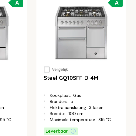
A
A
Vergelijk
Steel GQ10SFF-D-4M
Kookplaat
:
Gas
Branders
:
5
en
Elektra aansluiting
:
3 fasen
Breedte
:
100 cm
315 °C
Maximale temperatuur
:
315 °C
Leverbaar