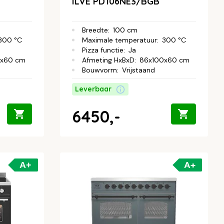
ILVE PD106NE3/BGB
Breedte
:
100 cm
300 °C
Maximale temperatuur
:
300 °C
Pizza functie
:
Ja
0x60 cm
Afmeting HxBxD
:
86x100x60 cm
Bouwvorm
:
Vrijstaand
Leverbaar
6450,-
A+
A+