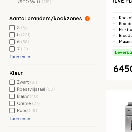
ILVE P
7900 Watt
(219)
Aantal branders/kookzones
Kookp
Brande
3
(6)
Elektra
5
(201)
Breed
Maxim
6
(58)
7
(16)
Leverba
Toon meer
645
Kleur
Zwart
(61)
Roestvrijstaal
(50)
Blauw
(40)
Crème
(27)
Rood
(26)
Toon meer