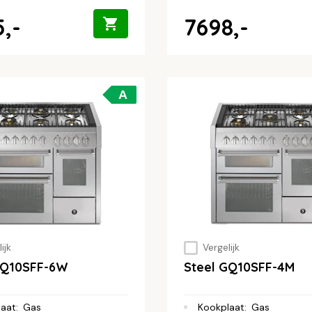
,-
7698,-
A
ijk
Vergelijk
GQ10SFF-6W
Steel GQ10SFF-4M
laat
:
Gas
Kookplaat
:
Gas