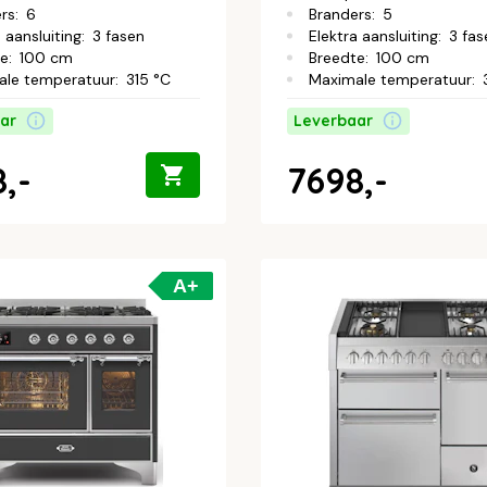
rs
:
6
Branders
:
5
 aansluiting
:
3 fasen
Elektra aansluiting
:
3 fas
te
:
100 cm
Breedte
:
100 cm
ale temperatuur
:
315 °C
Maximale temperatuur
:
ar
Leverbaar
,-
7698,-
A+