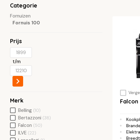
Categorie
Fornuizen
Fornuis 100
Prijs
t/m
Vergel
Merk
Falcon
Belling
(10)
Bertazzoni
(38)
Kookp
Falcon
(50)
Brande
Elektra
ILVE
(22)
Breed