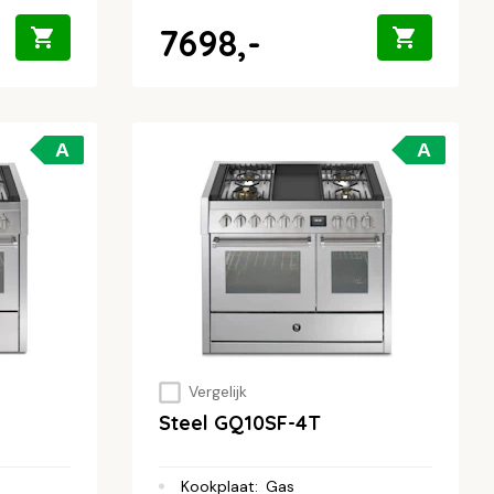
7698,-
A
A
Vergelijk
Steel GQ10SF-4T
Kookplaat
:
Gas