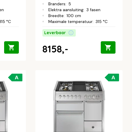
Branders
:
5
en
Elektra aansluiting
:
3 fasen
Breedte
:
100 cm
315 °C
Maximale temperatuur
:
315 °C
Leverbaar
8158,-
A
A