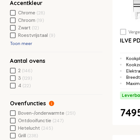
Accentkleur
Chrome
(28)
Chroom
(19)
Zwart
(12)
Vergel
Roestvrijstaal
(9)
ILVE P
Toon meer
Kookp
Aantal ovens
Kookz
2
(146)
Elektra
Breed
3
(129)
Maxim
4
(22)
Leverba
Ovenfuncties
7495
Boven-/onderwarmte
(251)
Ontdooifunctie
(247)
Hetelucht
(245)
Grill
(238)