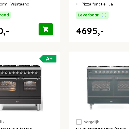
orm
:
Vrijstaand
Pizza functie
:
Ja
raad
Leverbaar
0,-
4695,-
A+
ijk
Vergelijk