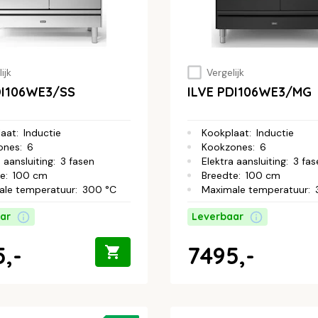
ijk
Vergelijk
DI106WE3/SS
ILVE PDI106WE3/MG
laat
:
Inductie
Kookplaat
:
Inductie
ones
:
6
Kookzones
:
6
 aansluiting
:
3 fasen
Elektra aansluiting
:
3 fas
te
:
100 cm
Breedte
:
100 cm
ale temperatuur
:
300 °C
Maximale temperatuur
:
ar
Leverbaar
,-
7495,-