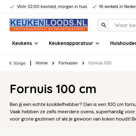
Vóór 22:00 besteld, morgen in huis
16 winkels in Nede
Keukens
Keukenapparatuur
Huishoude
Home
Fornuizen
Fornuis 100
Vorige
Fornuis 100 cm
Ben jij een echte kookliefhebber? Dan is een 100 cm fornuis
Vaak hebben ze zelfs meerdere ovens, superhandig voor als
voor grote gezinnen of als je gewoon van koken houdt! 
keuken past en bekijk meteen het nieuwste aanbod. Wie 