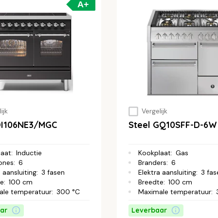
A+
ijk
Vergelijk
DI106NE3/MGC
Steel GQ10SFF-D-6W
laat
:
Inductie
Kookplaat
:
Gas
ones
:
6
Branders
:
6
 aansluiting
:
3 fasen
Elektra aansluiting
:
3 fas
te
:
100 cm
Breedte
:
100 cm
ale temperatuur
:
300 °C
Maximale temperatuur
:
ar
Leverbaar