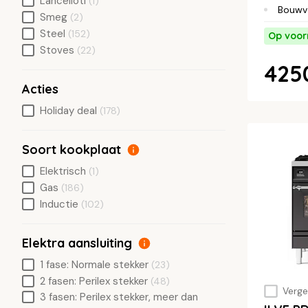
Lancelloti
(1)
Bouwv
Smeg
(2)
Steel
(152)
Op voor
Stoves
(22)
425
Acties
Holiday deal
(178)
Soort kookplaat
Elektrisch
(1)
Gas
(186)
Inductie
(102)
Elektra aansluiting
1 fase: Normale stekker
(23)
2 fasen: Perilex stekker
(48)
Vergel
3 fasen: Perilex stekker, meer dan