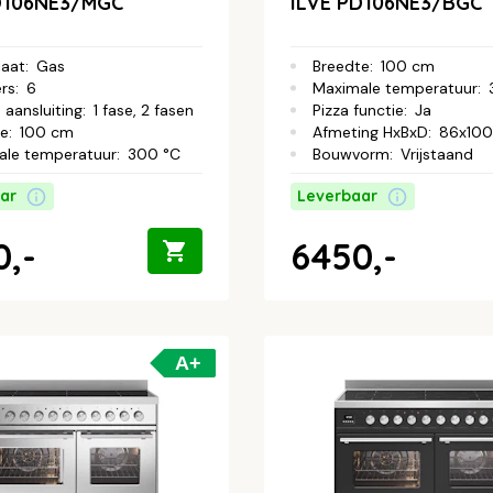
D106NE3/MGC
ILVE PD106NE3/BGC
laat
:
Gas
Breedte
:
100 cm
rs
:
6
Maximale temperatuur
:
 aansluiting
:
1 fase, 2 fasen
Pizza functie
:
Ja
te
:
100 cm
Afmeting HxBxD
:
86x10
ale temperatuur
:
300 °C
Bouwvorm
:
Vrijstaand
ar
Leverbaar
0,-
6450,-
A+