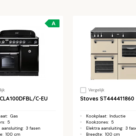
A
ijk
Vergelijk
 CLA100DFBL/C-EU
Stoves ST444411860
laat
:
Gas
Kookplaat
:
Inductie
rs
:
5
Kookzones
:
5
 aansluiting
:
3 fasen
Elektra aansluiting
:
3 fas
te
:
100 cm
Breedte
:
100 cm