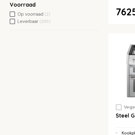
Voorraad
7625
Op voorraad
(2)
Leverbaar
(295)
Vergel
Steel 
Kookp