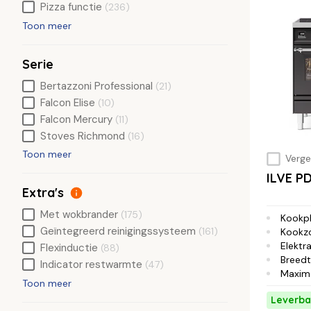
Pizza functie
(236)
Toon meer
Serie
Bertazzoni Professional
(21)
Falcon Elise
(10)
Falcon Mercury
(11)
Stoves Richmond
(16)
Toon meer
Vergel
ILVE P
Extra's
Met wokbrander
(175)
Kookp
Geïntegreerd reinigingssysteem
(161)
Kookz
Elektra
Flexinductie
(88)
Breed
Indicator restwarmte
(47)
Maxim
Toon meer
Leverba