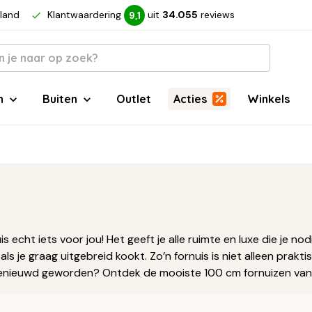
rland
Klantwaardering
uit
34.055
reviews
9,1
n
Buiten
Outlet
Acties
Winkels
 echt iets voor jou! Het geeft je alle ruimte en luxe die je nod
 je graag uitgebreid kookt. Zo’n fornuis is niet alleen praktis
Benieuwd geworden? Ontdek de mooiste 100 cm fornuizen van 
weet koop jij vandaag nog jouw droomfornuis.