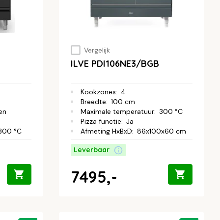
Vergelijk
ILVE PDI106NE3/BGB
Kookzones
:
4
Breedte
:
100 cm
en
Maximale temperatuur
:
300 °C
Pizza functie
:
Ja
300 °C
Afmeting HxBxD
:
86x100x60 cm
Leverbaar
7495,-