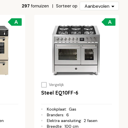
297
fornuizen
Aanbevolen
Sorteer op
A
A
Vergelijk
Steel EQ10FF-6
Kookplaat
:
Gas
Branders
:
6
en
Elektra aansluiting
:
2 fasen
Breedte
:
100 cm