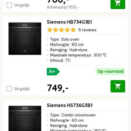
Vergelijk
Adviesprijs
1159,-
Siemens HB734G1B1
5 reviews
Type
:
Solo oven
Nishoogte
:
60 cm
Reiniging
:
Hydrolyse
Maximale temperatuur
:
300 °C
Inhoud
:
71 l
Op voorraad
A+
749,-
Vergelijk
Siemens HS736G3B1
Type
:
Combi-stoomoven
Nishoogte
:
60 cm
Reiniging
:
Hydrolyse
Maximale temperatuur
:
250 °C