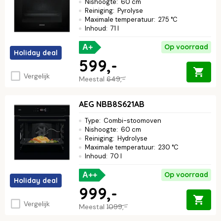
Nishoogte
:
60 cm
Reiniging
:
Pyrolyse
Maximale temperatuur
:
275 °C
Inhoud
:
71 l
Op voorraad
A+
Holiday deal
599,-
Vergelijk
Meestal
649,-
AEG NBB8S621AB
Type
:
Combi-stoomoven
Nishoogte
:
60 cm
Reiniging
:
Hydrolyse
Maximale temperatuur
:
230 °C
Inhoud
:
70 l
Op voorraad
A++
Holiday deal
999,-
Vergelijk
Meestal
1099,-