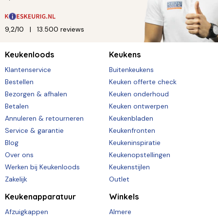
9,2/10
13.500 reviews
Keukenloods
Keukens
Klantenservice
Buitenkeukens
Bestellen
Keuken offerte check
Bezorgen & afhalen
Keuken onderhoud
Betalen
Keuken ontwerpen
Annuleren & retourneren
Keukenbladen
Service & garantie
Keukenfronten
Blog
Keukeninspiratie
Over ons
Keukenopstellingen
Werken bij Keukenloods
Keukenstijlen
Zakelijk
Outlet
Keukenapparatuur
Winkels
Afzuigkappen
Almere