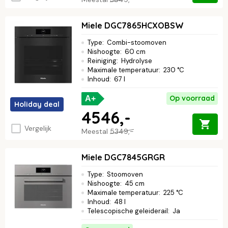
Miele DGC7865HCXOBSW
Type
:
Combi-stoomoven
Nishoogte
:
60 cm
Reiniging
:
Hydrolyse
Maximale temperatuur
:
230 °C
Inhoud
:
67 l
Op voorraad
A+
Holiday deal
4546,-
Vergelijk
Meestal
5349,-
Miele DGC7845GRGR
Type
:
Stoomoven
Nishoogte
:
45 cm
Maximale temperatuur
:
225 °C
Inhoud
:
48 l
Telescopische geleiderail
:
Ja