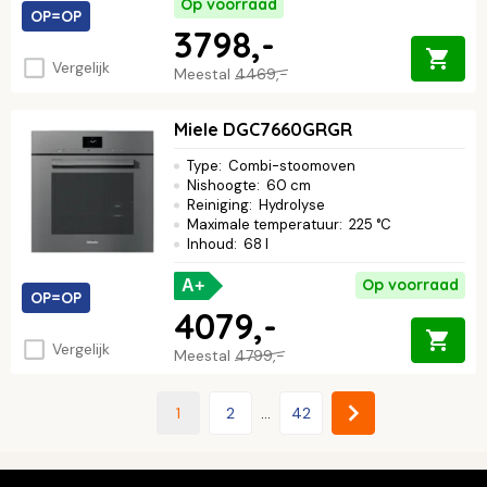
Op voorraad
OP=OP
3798,-
Vergelijk
Meestal
4469,-
Miele DGC7660GRGR
Type
:
Combi-stoomoven
Nishoogte
:
60 cm
Reiniging
:
Hydrolyse
Maximale temperatuur
:
225 °C
Inhoud
:
68 l
Op voorraad
A+
OP=OP
4079,-
Vergelijk
Meestal
4799,-
1
2
...
42