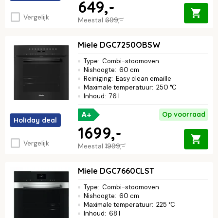
649,-
Vergelijk
Meestal
699,-
Miele DGC7250OBSW
Type
:
Combi-stoomoven
Nishoogte
:
60 cm
Reiniging
:
Easy clean emaille
Maximale temperatuur
:
250 °C
Inhoud
:
76 l
A+
Op voorraad
Holiday deal
1699,-
Vergelijk
Meestal
1999,-
Miele DGC7660CLST
Type
:
Combi-stoomoven
Nishoogte
:
60 cm
Maximale temperatuur
:
225 °C
Inhoud
:
68 l