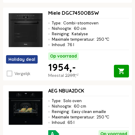
Miele DGC7450OBSW
Type
:
Combi-stoomoven
Nishoogte
:
60 cm
Reiniging
:
Katalyse
Maximale temperatuur
:
250 °C
Inhoud
:
76 l
Op voorraad
Holiday deal
1954,-
Vergelijk
Meestal
2299,-
AEG NBUA2DCK
Type
:
Solo oven
Nishoogte
:
60 cm
Reiniging
:
Easy clean emaille
Maximale temperatuur
:
250 °C
Inhoud
:
65 l
Op voorraad
A