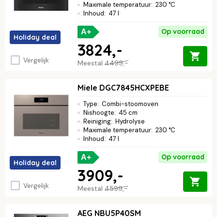
Maximale temperatuur
:
230 °C
Inhoud
:
47 l
Op voorraad
A+
Holiday deal
3824,-
Vergelijk
Meestal
4499,-
Miele DGC7845HCXPEBE
Type
:
Combi-stoomoven
Nishoogte
:
45 cm
Reiniging
:
Hydrolyse
Maximale temperatuur
:
230 °C
Inhoud
:
47 l
Op voorraad
A+
Holiday deal
3909,-
Vergelijk
Meestal
4599,-
AEG NBU5P40SM