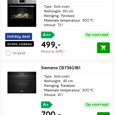
Type
:
Solo oven
Nishoogte
:
60 cm
Reiniging
:
Pyrolyse
Maximale temperatuur
:
300 °C
Inhoud
:
72 l
Op voorraad
A++
Holiday deal
499,-
Gratis cadeau
Meestal
529,-
Vergelijk
Siemens CB734G1B1
Type
:
Solo oven
Nishoogte
:
45 cm
Reiniging
:
Katalyse
Maximale temperatuur
:
300 °C
Inhoud
:
47 l
Op voorraad
A+
700,-