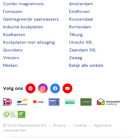
Combi-magnetrons
Amsterdam
Fornuizen
Eindhoven
Geïntegreerde vaatwassers
Roosendaal
Inductie kookplaten
Rotterdam
Koelkasten
Tilburg
Kookplaten met afzuiging
Utrecht XXL
Quookers
Zaandam XXL
Vriezers
Zwaag
Merken
Bekijk alle winkels
Volg ons
© 2026 Keukenloods B.V.
Privacy
Cookies
Algemene
voorwaarden