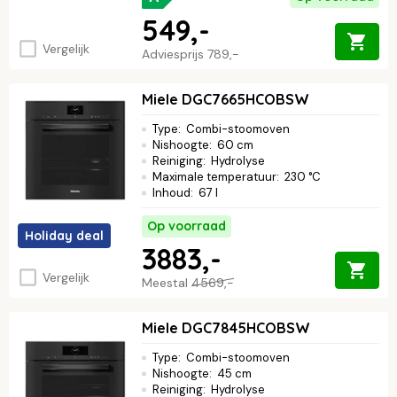
549,-
Vergelijk
Adviesprijs
789,-
Miele DGC7665HCOBSW
Type
:
Combi-stoomoven
Nishoogte
:
60 cm
Reiniging
:
Hydrolyse
Maximale temperatuur
:
230 °C
Inhoud
:
67 l
Op voorraad
Holiday deal
3883,-
Vergelijk
Meestal
4569,-
Miele DGC7845HCOBSW
Type
:
Combi-stoomoven
Nishoogte
:
45 cm
Reiniging
:
Hydrolyse