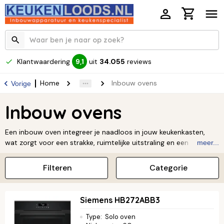
Klantwaardering
uit
34.055
reviews
9,1
Home
Inbouw ovens
Vorige
Inbouw ovens
Een inbouw oven integreer je naadloos in jouw keukenkasten,
wat zorgt voor een strakke, ruimtelijke uitstraling en een
meer...
moderne look. Dankzij de veelzijdige functies en slimme
technologieën bereid je eenvoudig de meest uiteenlopende
Filteren
Categorie
gerechten, van knapperige pizza’s tot malse ovenschotels. Kies
uit diverse formaten en uitvoeringen die perfect passen bij jouw
kookstijl en geniet van optimaal gebruiksgemak in een
Siemens HB272ABB3
opgeruimde keuken.
Type
:
Solo oven