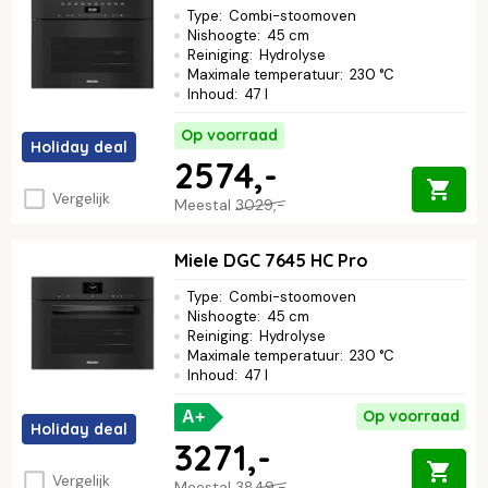
Type
:
Combi-stoomoven
Nishoogte
:
45 cm
Reiniging
:
Hydrolyse
Maximale temperatuur
:
230 °C
Inhoud
:
47 l
Op voorraad
Holiday deal
2574,-
Vergelijk
Meestal
3029,-
Miele DGC 7645 HC Pro
Type
:
Combi-stoomoven
Nishoogte
:
45 cm
Reiniging
:
Hydrolyse
Maximale temperatuur
:
230 °C
Inhoud
:
47 l
Op voorraad
A+
Holiday deal
3271,-
Vergelijk
Meestal
3849,-