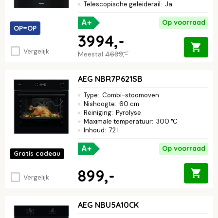
Telescopische geleiderail
:
Ja
Op voorraad
A+
OP=OP
3994,-
Vergelijk
Meestal
4699,-
AEG NBR7P621SB
Type
:
Combi-stoomoven
Nishoogte
:
60 cm
Reiniging
:
Pyrolyse
Maximale temperatuur
:
300 °C
Inhoud
:
72 l
Op voorraad
A+
Gratis cadeau
899,-
Vergelijk
AEG NBU5A10CK