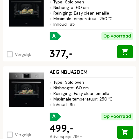
Type
:
Solo oven
Nishoogte
:
60 cm
Reiniging
:
Easy clean emaille
Maximale temperatuur
:
250 °C
Inhoud
:
65 l
Op voorraad
A
377,-
Vergelijk
AEG NBUA2DCM
Type
:
Solo oven
Nishoogte
:
60 cm
Reiniging
:
Easy clean emaille
Maximale temperatuur
:
250 °C
Inhoud
:
65 l
Op voorraad
A
499,-
Vergelijk
Adviesprijs
719,-