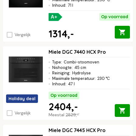
Inhoud
:
71 l
Op voorraad
A+
1314,-
Vergelijk
Miele DGC 7440 HCX Pro
Type
:
Combi-stoomoven
Nishoogte
:
45 cm
Reiniging
:
Hydrolyse
Maximale temperatuur
:
230 °C
Inhoud
:
47 l
Op voorraad
Holiday deal
2404,-
Vergelijk
Meestal
2829,-
Miele DGC 7445 HCX Pro