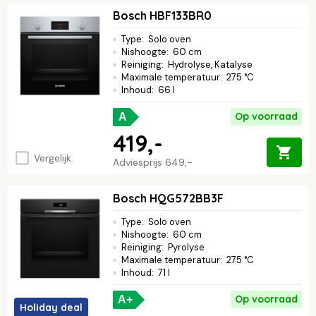
Bosch HBF133BR0
Type
:
Solo oven
Nishoogte
:
60 cm
Reiniging
:
Hydrolyse, Katalyse
Maximale temperatuur
:
275 °C
Inhoud
:
66 l
Op voorraad
A
419,-
Vergelijk
Adviesprijs
649,-
Bosch HQG572BB3F
Type
:
Solo oven
Nishoogte
:
60 cm
Reiniging
:
Pyrolyse
Maximale temperatuur
:
275 °C
Inhoud
:
71 l
Op voorraad
A+
Holiday deal