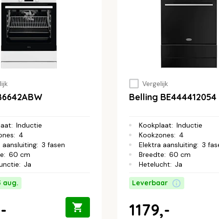
ijk
Vergelijk
IB6642ABW
Belling BE444412054
laat
:
Inductie
Kookplaat
:
Inductie
ones
:
4
Kookzones
:
4
 aansluiting
:
3 fasen
Elektra aansluiting
:
3 fas
te
:
60 cm
Breedte
:
60 cm
functie
:
Ja
Hetelucht
:
Ja
3 aug.
Leverbaar
-
1179,-