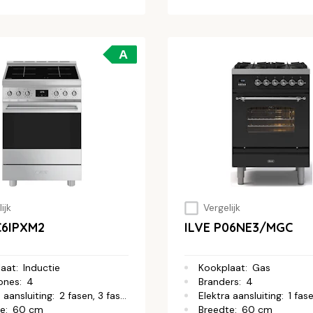
A
ijk
Vergelijk
6IPXM2
ILVE P06NE3/MGC
laat
:
Inductie
Kookplaat
:
Gas
ones
:
4
Branders
:
4
 aansluiting
:
2 fasen, 3 fasen
Elektra aansluiting
:
1 fas
te
:
60 cm
Breedte
:
60 cm