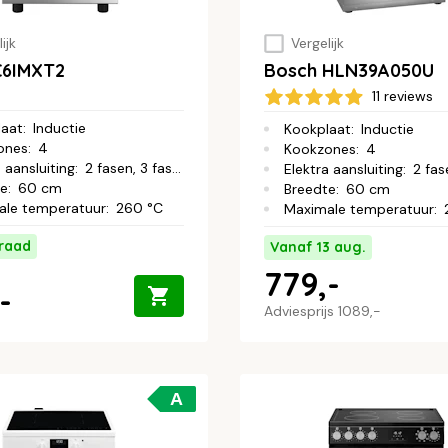
ijk
Vergelijk
C6IMXT2
Bosch HLN39A050U
11 reviews
laat
:
Inductie
Kookplaat
:
Inductie
ones
:
4
Kookzones
:
4
 aansluiting
:
2 fasen, 3 fasen
Elektra aansluiting
:
2 fase
te
:
60 cm
Breedte
:
60 cm
ale temperatuur
:
260 °C
Maximale temperatuur
:
raad
Vanaf 13 aug.
779,-
-
Adviesprijs
1089,-
A