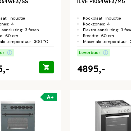
I064WE3/SS
ILVE PI064WE3/MG
laat
:
Inductie
Kookplaat
:
Inductie
ones
:
4
Kookzones
:
4
 aansluiting
:
3 fasen
Elektra aansluiting
:
3 fas
te
:
60 cm
Breedte
:
60 cm
ale temperatuur
:
300 °C
Maximale temperatuur
:
ar
Leverbaar
,-
4895,-
A+