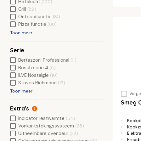
Hetelucht
(100)
Grill
(89)
Ontdooifunctie
(81)
Pizza functie
(60)
Toon meer
Serie
Bertazzoni Professional
(11)
Bosch serie 4
(5)
ILVE Nostalgie
(10)
Stoves Richmond
(12)
Toon meer
Vergel
Smeg C
Extra's
Indicator restwarmte
(54)
Kookp
Vonkontstekingssysteem
(35)
Kookz
Elektra
Uitneembare ovendeur
(32)
Breed