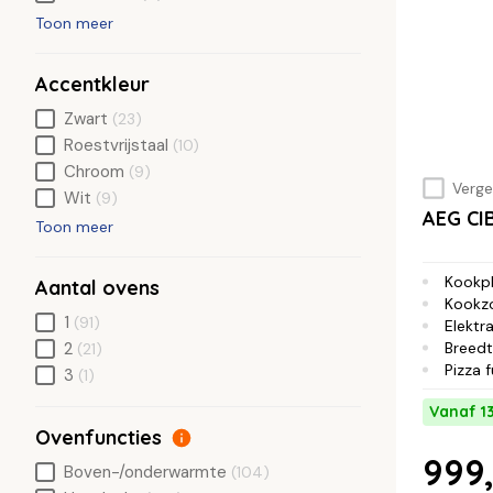
Toon meer
Accentkleur
Zwart
(23)
Roestvrijstaal
(10)
Chroom
(9)
Vergel
Wit
(9)
AEG C
Toon meer
Kookp
Aantal ovens
Kookz
1
(91)
Elektra
Breed
2
(21)
Pizza 
3
(1)
Vanaf 1
Ovenfuncties
999,
Boven-/onderwarmte
(104)