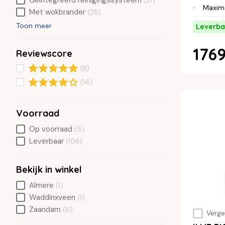
Geïntegreerd reinigingssysteem
(31)
Maxim
Met wokbrander
(28)
Toon meer
Leverba
1769
Reviewscore
(8)
(14)
Voorraad
Op voorraad
(5)
Leverbaar
(108)
Bekijk in winkel
Almere
(1)
Waddinxveen
(1)
Zaandam
(6)
Vergel