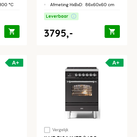
300 °C
Afmeting HxBxD
:
86x60x60 cm
Leverbaar
3795,-
A+
A+
Vergelijk