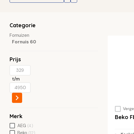
Categorie
Fornuizen
Fornuis 60
Prijs
t/m
Vergel
Merk
Beko 
AEG
(4)
Beko
(12)