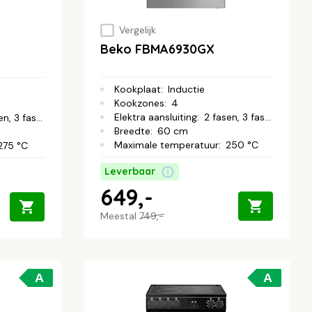
Vergelijk
Beko FBMA6930GX
Kookplaat
:
Inductie
Kookzones
:
4
Elektra aansluiting
:
2 fasen, 3 fasen
n, 3 fasen
Breedte
:
60 cm
Maximale temperatuur
:
250 °C
275 °C
Leverbaar
649,-
Meestal
749,-
A
A