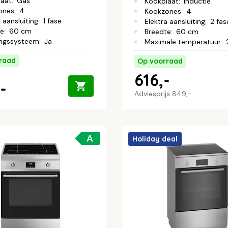
laat
:
Gas
Kookplaat
:
Inductie
ones
:
4
Kookzones
:
4
 aansluiting
:
1 fase
Elektra aansluiting
:
2 fase
te
:
60 cm
Breedte
:
60 cm
ingssysteem
:
Ja
Maximale temperatuur
:
raad
Op voorraad
616,-
-
Adviesprijs
849,-
A
Holiday deal