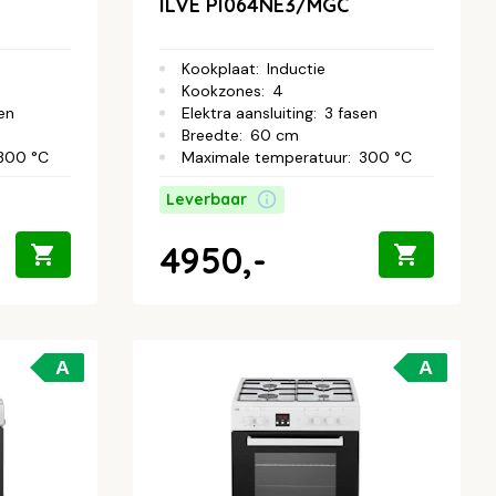
ILVE PI064NE3/MGC
Kookplaat
:
Inductie
Kookzones
:
4
en
Elektra aansluiting
:
3 fasen
Breedte
:
60 cm
300 °C
Maximale temperatuur
:
300 °C
Leverbaar
4950,-
A
A