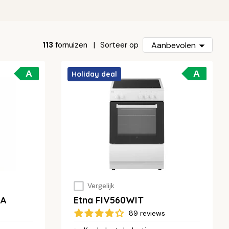
113
fornuizen
Aanbevolen
Sorteer op
A
A
Holiday deal
Vergelijk
WA
Etna FIV560WIT
89 reviews