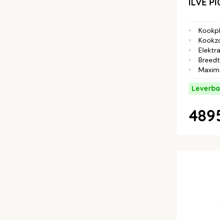
ILVE P
Kookp
Kookz
Elektra
Breed
Maxim
Leverba
4895