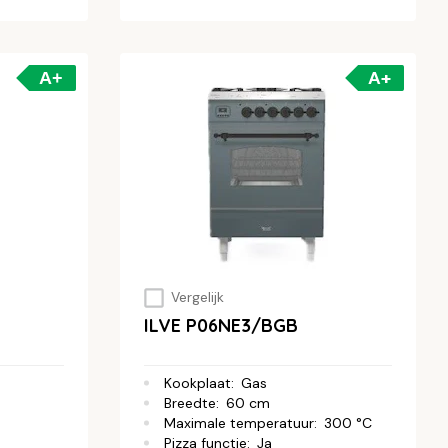
A+
A+
Vergelijk
ILVE P06NE3/BGB
Kookplaat
:
Gas
Breedte
:
60 cm
e
Maximale temperatuur
:
300 °C
Pizza functie
:
Ja