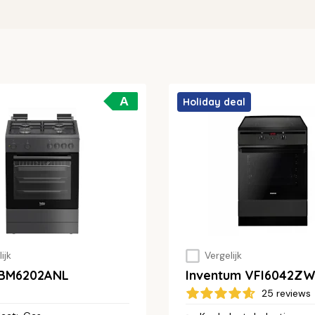
A
Holiday deal
ijk
Vergelijk
FBM6202ANL
Inventum VFI6042Z
25 reviews