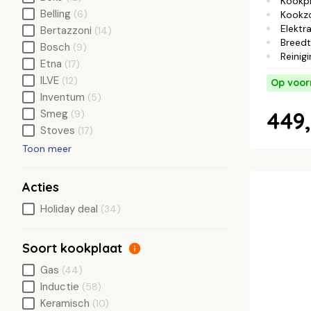
Kookp
Belling
(6)
Kookz
Elektra
Bertazzoni
(14)
Breed
Bosch
(9)
Reinig
Etna
(17)
ILVE
(12)
Op voor
Inventum
(5)
449,
Smeg
(9)
Stoves
(17)
Toon meer
Acties
Holiday deal
(34)
Soort kookplaat
Gas
(44)
Inductie
(58)
Keramisch
(10)