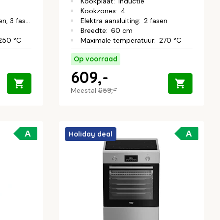
Kookplaat
:
Inductie
Kookzones
:
4
n, 3 fasen
Elektra aansluiting
:
2 fasen
Breedte
:
60 cm
250 °C
Maximale temperatuur
:
270 °C
Op voorraad
609,-
Meestal
659,-
A
A
Holiday deal