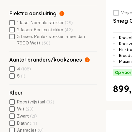
Vergel
Elektra aansluiting
Smeg 
1 fase: Normale stekker
(28)
2 fasen: Perilex stekker
(42)
3 fasen: Perilex stekker, meer dan
Kookp
7900 Watt
(56)
Kookz
Elektra
Breed
Aantal branders/kookzones
Maxim
4
(108)
Op voor
5
(1)
899,
Kleur
Roestvrijstaal
(32)
Wit
(23)
Zwart
(21)
Blauw
(14)
Antraciet
(6)