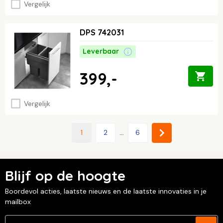
Vergelijk
DPS 742031
Leverbaar
399,-
Vergelijk
1
2
...
6
Blijf op de hoogte
Boordevol acties, laatste nieuws en de laatste innovaties in je
mailbox