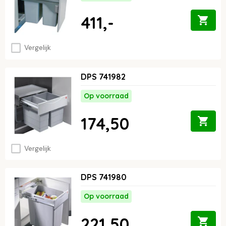
collectie. Voor meer informatie of wil je telefonisch bestellen, bel
dan met
0226-355340
.
411,-
Vergelijk
DPS 741982
Op voorraad
174,50
Vergelijk
DPS 741980
Op voorraad
221,50