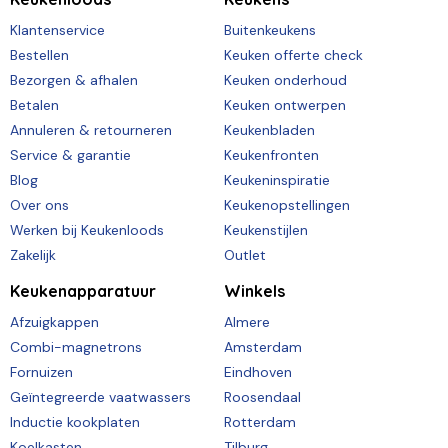
Klantenservice
Buitenkeukens
Bestellen
Keuken offerte check
Bezorgen & afhalen
Keuken onderhoud
Betalen
Keuken ontwerpen
Annuleren & retourneren
Keukenbladen
Service & garantie
Keukenfronten
Blog
Keukeninspiratie
Over ons
Keukenopstellingen
Werken bij Keukenloods
Keukenstijlen
Zakelijk
Outlet
Keukenapparatuur
Winkels
Afzuigkappen
Almere
Combi-magnetrons
Amsterdam
Fornuizen
Eindhoven
Geïntegreerde vaatwassers
Roosendaal
Inductie kookplaten
Rotterdam
Koelkasten
Tilburg