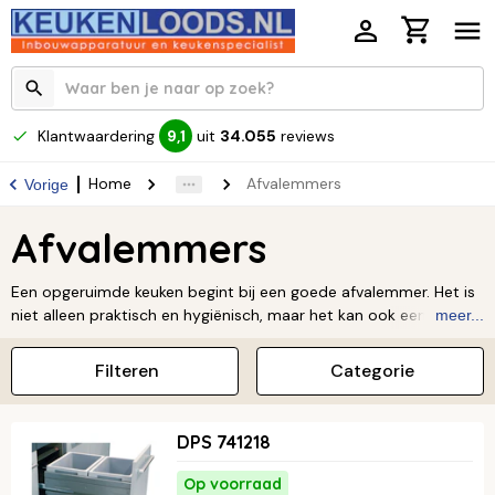
Klantwaardering
uit
34.055
reviews
9,1
Home
Afvalemmers
Vorige
Afvalemmers
Een opgeruimde keuken begint bij een goede afvalemmer. Het is
niet alleen praktisch en hygiënisch, maar het kan ook een
meer...
stijlvolle toevoeging zijn aan je interieur. Of je nu een compacte
inbouwprullenbak zoekt of een ruime afvalemmer met meerdere
Filteren
Categorie
vakken voor afvalscheiding, er is altijd een oplossing die bij jouw
keuken en levensstijl past. Houd je keuken netjes en
georganiseerd met een afvalemmer die design en
DPS 741218
gebruiksgemak perfect combineert. Zo wordt zelfs afval
weggooien een fluitje van een cent. Bekijk hier onze ‘Afvalemmer’
Op voorraad