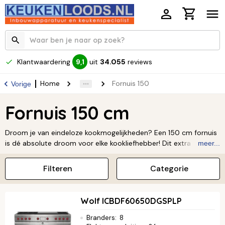
Klantwaardering
uit
34.055
reviews
9,1
Home
Fornuis 150
Vorige
Fornuis 150 cm
Droom je van eindeloze kookmogelijkheden? Een 150 cm fornuis
is dé absolute droom voor elke kookliefhebber! Dit extra brede
meer...
fornuis geeft je alle ruimte die je nodig hebt. Denk aan een
gigantisch kookoppervlak met meerdere zones en een geweldige
Filteren
Categorie
oven. Zo heb je maximale flexibiliteit bij al je culinaire avonturen.
Wil je een professioneel fornuis kopen dat design en
functionaliteit perfect combineert? Dan is dit jouw ultieme
Wolf ICBDF60650DGSPLP
keuze. Het maakt van jouw keuken direct een luxe en sfeervolle
plek. Klaar om je passie voor koken de ruimte te geven? Ontdek
Branders
:
8