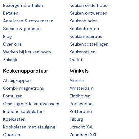
Bezorgen & afhalen
Keuken onderhoud
Betalen
Keuken ontwerpen
Annuleren & retourneren
Keukenbladen
Service & garantie
Keukenfronten
Blog
Keukeninspiratie
Over ons
Keukenopstellingen
Werken bij Keukenloods
Keukenstijlen
Zakelijk
Outlet
Keukenapparatuur
Winkels
Afzuigkappen
Almere
Combi-magnetrons
Amsterdam
Fornuizen
Eindhoven
Geïntegreerde vaatwassers
Roosendaal
Inductie kookplaten
Rotterdam
Koelkasten
Tilburg
Kookplaten met afzuiging
Utrecht XXL
Quookers
Zaandam XXL