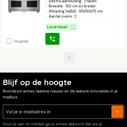
Elektra aansluiting
:
3 fasen
de collectie.
Breedte
:
130 cm en breder
Afmeting HxBxD
:
93x153x75 cm
Aantal ovens
:
2
Leverbaar
Vergelijk
1
Blijf op de hoogte
Boordevol acties, laatste nieuws en de laatste innovaties in je
mailbox
Door je aan te melden ga je ermee akkoord dat we je