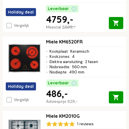
Leverbaar
Holiday deal
4759,-
Vergelijk
Meestal
5599,-
Miele KM6520FR
Kookplaat
:
Keramisch
Kookzones
:
4
Elektra aansluiting
:
2 fasen
Nisbreedte
:
560 mm
Nisdiepte
:
490 mm
Leverbaar
Holiday deal
486,-
Vergelijk
Adviesprijs
629,-
Miele KM2010G
1 reviews