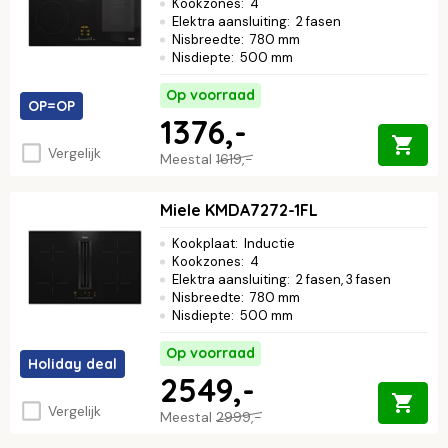
Kookzones
:
4
Elektra aansluiting
:
2 fasen
Nisbreedte
:
780 mm
Nisdiepte
:
500 mm
Op voorraad
OP=OP
1376,-
Vergelijk
Meestal
1619,-
Miele KMDA7272-1FL
Kookplaat
:
Inductie
Kookzones
:
4
Elektra aansluiting
:
2 fasen, 3 fasen
Nisbreedte
:
780 mm
Nisdiepte
:
500 mm
Op voorraad
Holiday deal
2549,-
Vergelijk
Meestal
2999,-