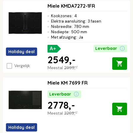
Miele KMDA7272-1FR
Kookzones
:
4
Elektra aansluiting
:
3 fasen
Nisbreedte
:
780 mm
Nisdiepte
:
500 mm
Met afzuiging
:
Ja
Leverbaar
A+
Holiday deal
2549,-
Vergelijk
Meestal
2999,-
Miele KM 7699 FR
Leverbaar
2778,-
Meestal
3269,-
Holiday deal