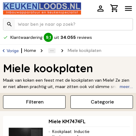
Klantwaardering
uit
34.055
reviews
9,1
Home
Miele kookplaten
Vorige
Miele kookplaten
Maak van koken een feest met de kookplaten van Miele! Ze zien
er niet alleen prachtig uit, maar zitten ook vol slimme snufjes.
meer...
Denk aan handige panherkenning en flexibele kookzones die zich
aanpassen aan jouw pannen. Met de simpele bediening en
Filteren
Categorie
betrouwbare kwaliteit zet je elke dag de lekkerste gerechten op
tafel. Ontdek zelf hoe makkelijk en leuk koken kan zijn met de
perfectie van Miele in jouw keuken.
Lees verder ↓
Miele KM7474FL
Kookplaat
:
Inductie