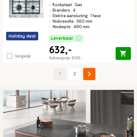
Kookplaat
:
Gas
Branders
:
4
Elektra aansluiting
:
1 fase
Nisbreedte
:
560 mm
Nisdiepte
:
490 mm
Holiday deal
Leverbaar
632,-
Vergelijk
Adviesprijs
859,-
1
2