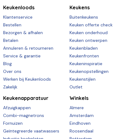
Keukenloods
Keukens
Klantenservice
Buitenkeukens
Bestellen
Keuken offerte check
Bezorgen & afhalen
Keuken onderhoud
Betalen
Keuken ontwerpen
Annuleren & retourneren
Keukenbladen
Service & garantie
Keukenfronten
Blog
Keukeninspiratie
Over ons
Keukenopstellingen
Werken bij Keukenloods
Keukenstijlen
Zakelijk
Outlet
Keukenapparatuur
Winkels
Afzuigkappen
Almere
Combi-magnetrons
Amsterdam
Fornuizen
Eindhoven
Geïntegreerde vaatwassers
Roosendaal
Inductie kookplaten
Rotterdam