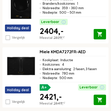
Branders/kookzones
:
1
Nisbreedte
:
359 - 360 mm
Nisdiepte
:
500 - 501 mm
Leverbaar
Holiday deal
2404,-
Vergelijk
Meestal
2829,-
Miele KMDA7272FR-AED
Kookplaat
:
Inductie
Kookzones
:
4
Elektra aansluiting
:
2 fasen, 3 fasen
Nisbreedte
:
780 mm
Nisdiepte
:
500 mm
Leverbaar
A+
Holiday deal
2421,-
Vergelijk
Meestal
2849,-