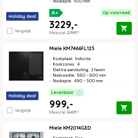
Nisdiepte
:
500 mm
Op voorraad
A+
Holiday deal
3229,-
Vergelijk
Meestal
3799,-
Miele KM7466FL125
Kookplaat
:
Inductie
Kookzones
:
4
Elektra aansluiting
:
2 fasen
Nisbreedte
:
560 - 600 mm
Nisdiepte
:
490 - 500 mm
Leverbaar
Holiday deal
999,-
Vergelijk
Meestal
1349,-
Miele KM2014GED