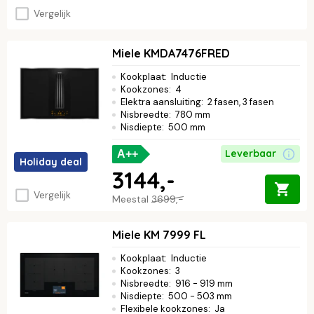
Vergelijk
Miele KMDA7476FRED
Kookplaat
:
Inductie
Kookzones
:
4
Elektra aansluiting
:
2 fasen, 3 fasen
Nisbreedte
:
780 mm
Nisdiepte
:
500 mm
Leverbaar
A++
Holiday deal
3144,-
Vergelijk
Meestal
3699,-
Miele KM 7999 FL
Kookplaat
:
Inductie
Kookzones
:
3
Nisbreedte
:
916 - 919 mm
Nisdiepte
:
500 - 503 mm
Flexibele kookzones
:
Ja