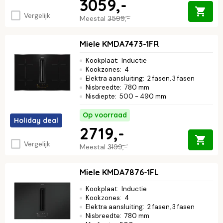
3059,-
Vergelijk
Meestal
3599,-
Miele KMDA7473-1FR
Kookplaat
:
Inductie
Kookzones
:
4
Elektra aansluiting
:
2 fasen, 3 fasen
Nisbreedte
:
780 mm
Nisdiepte
:
500 - 490 mm
Op voorraad
Holiday deal
2719,-
Vergelijk
Meestal
3199,-
Miele KMDA7876-1FL
Kookplaat
:
Inductie
Kookzones
:
4
Elektra aansluiting
:
2 fasen, 3 fasen
Nisbreedte
:
780 mm