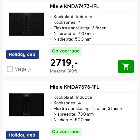
Miele KMDA7473-1FL
Kookplaat
:
Inductie
Kookzones
:
4
Elektra aansluiting
:
3 fasen
Nisbreedte
:
780 mm
Nisdiepte
:
500 mm
Op voorraad
Holiday deal
2719,-
Vergelijk
Meestal
3199,-
Miele KMDA7676-1FL
Kookplaat
:
Inductie
Kookzones
:
4
Elektra aansluiting
:
2 fasen, 3 fasen
Nisbreedte
:
780 mm
Nisdiepte
:
500 mm
Op voorraad
Holiday deal