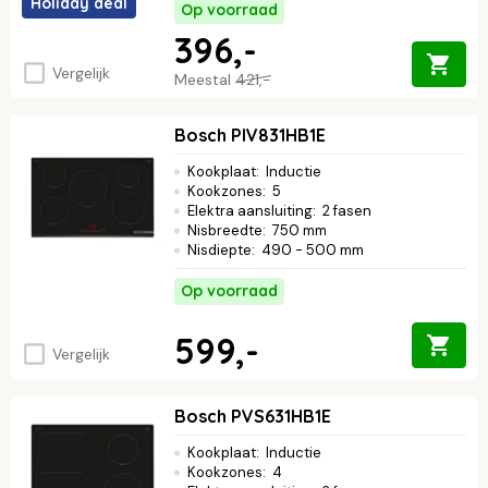
Holiday deal
Op voorraad
396,-
Vergelijk
Meestal
421,-
Bosch PIV831HB1E
Kookplaat
:
Inductie
Kookzones
:
5
Elektra aansluiting
:
2 fasen
Nisbreedte
:
750 mm
Nisdiepte
:
490 - 500 mm
Op voorraad
599,-
Vergelijk
Bosch PVS631HB1E
Kookplaat
:
Inductie
Kookzones
:
4