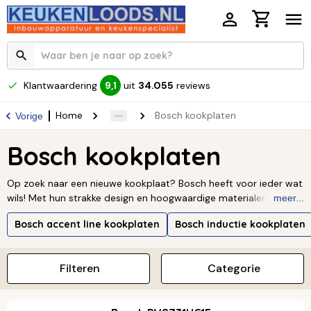
Klantwaardering
uit
34.055
reviews
9,1
Home
Bosch kookplaten
Vorige
Bosch kookplaten
Op zoek naar een nieuwe kookplaat? Bosch heeft voor ieder wat
wils! Met hun strakke design en hoogwaardige materialen passen
meer...
ze in elke keuken. Of je nu houdt van koken op gas met een
Bosch accent line kookplaten
Bosch inductie kookplaten
wokbrander of de voorkeur geeft aan een inductiekookplaat met
flexibele zones, Bosch heeft het allemaal. Elk model zit
boordevol slimme functies die koken niet alleen makkelijker, maar
Filteren
Categorie
ook leuker maken. Bij Keukenloods helpen we je graag de
perfecte Bosch kookplaat te vinden die past bij jouw kookstijl en
wensen.
Lees verder ↓