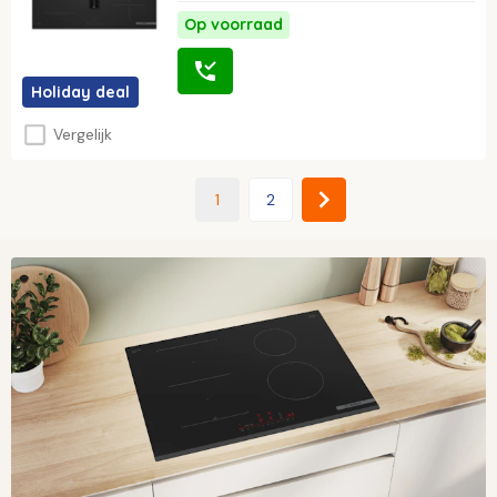
Op voorraad
Holiday deal
Vergelijk
1
2