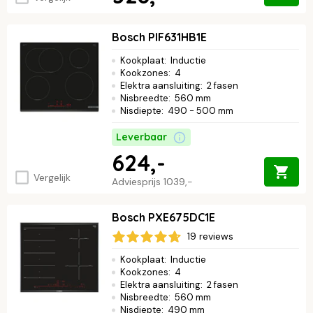
Bosch PIF631HB1E
Kookplaat
:
Inductie
Kookzones
:
4
Elektra aansluiting
:
2 fasen
Nisbreedte
:
560 mm
Nisdiepte
:
490 - 500 mm
Leverbaar
624,-
Vergelijk
Adviesprijs
1039,-
Bosch PXE675DC1E
19 reviews
Kookplaat
:
Inductie
Kookzones
:
4
Elektra aansluiting
:
2 fasen
Nisbreedte
:
560 mm
Nisdiepte
:
490 mm