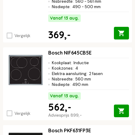
Nisbreedte
:
560 - 561 mm
Nisdiepte
:
490 - 500 mm
Vanaf 13 aug.
369,-
Vergelijk
Bosch NIF645CB5E
Kookplaat
:
Inductie
Kookzones
:
4
Elektra aansluiting
:
2 fasen
Nisbreedte
:
560 mm
Nisdiepte
:
490 mm
Vanaf 13 aug.
562,-
Vergelijk
Adviesprijs
899,-
Bosch PKF631FP3E