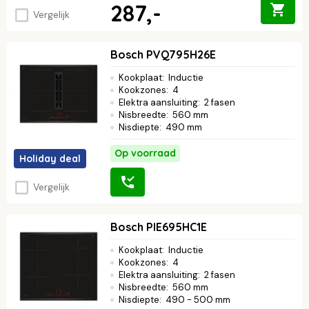
287,-
Vergelijk
Bosch PVQ795H26E
Kookplaat
:
Inductie
Kookzones
:
4
Elektra aansluiting
:
2 fasen
Nisbreedte
:
560 mm
Nisdiepte
:
490 mm
Op voorraad
Holiday deal
Vergelijk
Bosch PIE695HC1E
Kookplaat
:
Inductie
Kookzones
:
4
Elektra aansluiting
:
2 fasen
Nisbreedte
:
560 mm
Nisdiepte
:
490 - 500 mm