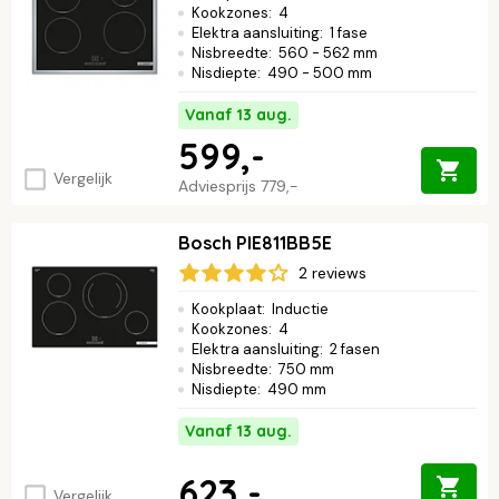
Kookzones
:
4
Elektra aansluiting
:
1 fase
Nisbreedte
:
560 - 562 mm
Nisdiepte
:
490 - 500 mm
Vanaf 13 aug.
599,-
Vergelijk
Adviesprijs
779,-
Bosch PIE811BB5E
2 reviews
Kookplaat
:
Inductie
Kookzones
:
4
Elektra aansluiting
:
2 fasen
Nisbreedte
:
750 mm
Nisdiepte
:
490 mm
Vanaf 13 aug.
623,-
Vergelijk