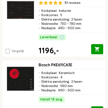
81 reviews
Kookplaat
:
Inductie
Kookzones
:
5
Elektra aansluiting
:
2 fasen
Nisbreedte
:
750 - 780 mm
Nisdiepte
:
490 - 500 mm
Leverbaar
1196,-
Vergelijk
Bosch PKE611CA3E
Kookplaat
:
Keramisch
Kookzones
:
4
Elektra aansluiting
:
2 fasen
Nisbreedte
:
560 mm
Nisdiepte
:
490 - 500 mm
Vanaf 13 aug.