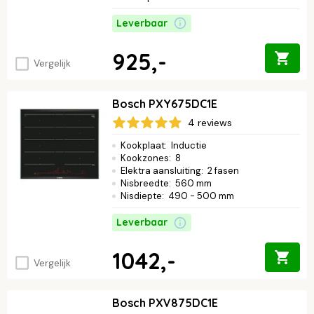
Leverbaar
925,-
Vergelijk
Bosch PXY675DC1E
4 reviews
Kookplaat
:
Inductie
Kookzones
:
8
Elektra aansluiting
:
2 fasen
Nisbreedte
:
560 mm
Nisdiepte
:
490 - 500 mm
Leverbaar
1042,-
Vergelijk
Bosch PXV875DC1E