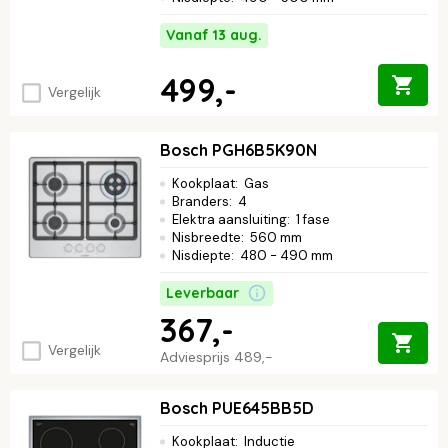
Vanaf 13 aug.
499,-
Vergelijk
Bosch PGH6B5K90N
Kookplaat
:
Gas
Branders
:
4
Elektra aansluiting
:
1 fase
Nisbreedte
:
560 mm
Nisdiepte
:
480 - 490 mm
Leverbaar
367,-
Vergelijk
Adviesprijs
489,-
Bosch PUE645BB5D
Kookplaat
:
Inductie