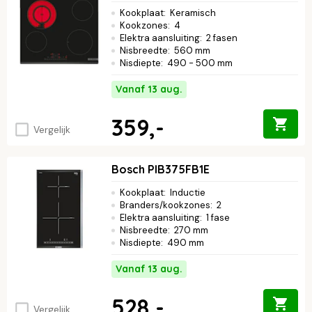
Kookplaat
:
Keramisch
Kookzones
:
4
Elektra aansluiting
:
2 fasen
Nisbreedte
:
560 mm
Nisdiepte
:
490 - 500 mm
Vanaf 13 aug.
359,-
Vergelijk
Bosch PIB375FB1E
Kookplaat
:
Inductie
Branders/kookzones
:
2
Elektra aansluiting
:
1 fase
Nisbreedte
:
270 mm
Nisdiepte
:
490 mm
Vanaf 13 aug.
528,-
Vergelijk