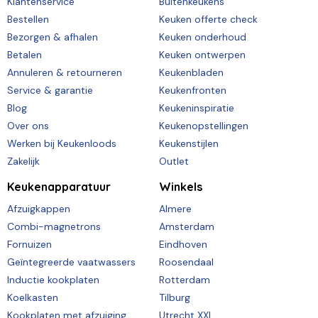
Klantenservice
Buitenkeukens
Bestellen
Keuken offerte check
Bezorgen & afhalen
Keuken onderhoud
Betalen
Keuken ontwerpen
Annuleren & retourneren
Keukenbladen
Service & garantie
Keukenfronten
Blog
Keukeninspiratie
Over ons
Keukenopstellingen
Werken bij Keukenloods
Keukenstijlen
Zakelijk
Outlet
Keukenapparatuur
Winkels
Afzuigkappen
Almere
Combi-magnetrons
Amsterdam
Fornuizen
Eindhoven
Geïntegreerde vaatwassers
Roosendaal
Inductie kookplaten
Rotterdam
Koelkasten
Tilburg
Kookplaten met afzuiging
Utrecht XXL