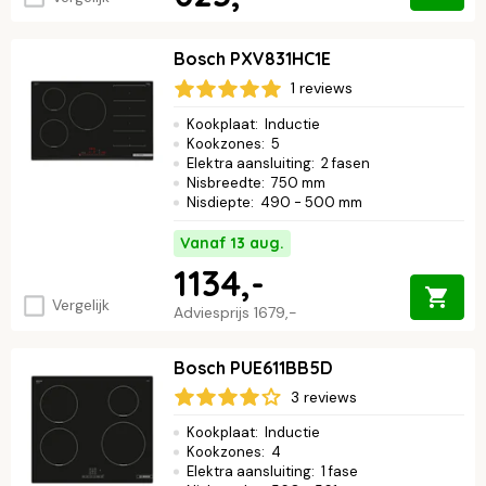
Bosch PXV831HC1E
1 reviews
Kookplaat
:
Inductie
Kookzones
:
5
Elektra aansluiting
:
2 fasen
Nisbreedte
:
750 mm
Nisdiepte
:
490 - 500 mm
Vanaf 13 aug.
1134,-
Vergelijk
Adviesprijs
1679,-
Bosch PUE611BB5D
3 reviews
Kookplaat
:
Inductie
Kookzones
:
4
Elektra aansluiting
:
1 fase