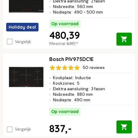
Elektra aansluiting
:
2 fasen
Nisbreedte
:
560 mm
Nisdiepte
:
490 - 500 mm
Op voorraad
Holiday deal
480,39
Vergelijk
Meestal
630,-
Bosch PIV975DC1E
50 reviews
Kookplaat
:
Inductie
Kookzones
:
5
Elektra aansluiting
:
3 fasen
Nisbreedte
:
880 mm
Nisdiepte
:
490 mm
Op voorraad
837,-
Vergelijk