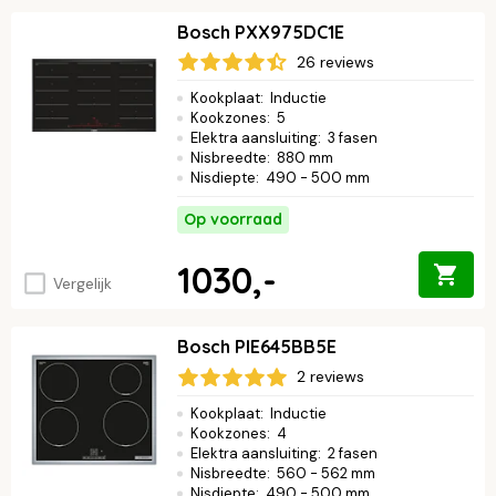
Bosch PXX975DC1E
26 reviews
Kookplaat
:
Inductie
Kookzones
:
5
Elektra aansluiting
:
3 fasen
Nisbreedte
:
880 mm
Nisdiepte
:
490 - 500 mm
Op voorraad
1030,-
Vergelijk
Bosch PIE645BB5E
2 reviews
Kookplaat
:
Inductie
Kookzones
:
4
Elektra aansluiting
:
2 fasen
Nisbreedte
:
560 - 562 mm
Nisdiepte
:
490 - 500 mm