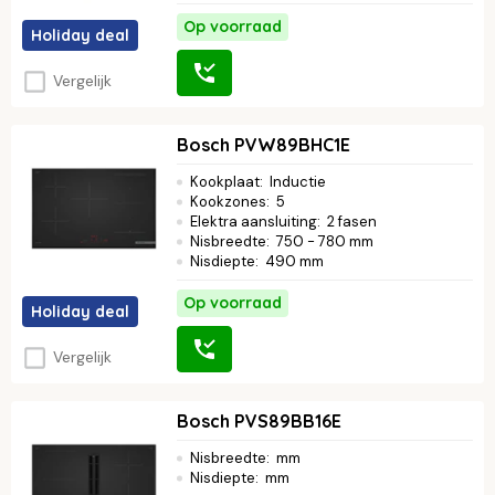
Op voorraad
Holiday deal
Vergelijk
Bosch PVW89BHC1E
Kookplaat
:
Inductie
Kookzones
:
5
Elektra aansluiting
:
2 fasen
Nisbreedte
:
750 - 780 mm
Nisdiepte
:
490 mm
Op voorraad
Holiday deal
Vergelijk
Bosch PVS89BB16E
Nisbreedte
:
mm
Nisdiepte
:
mm