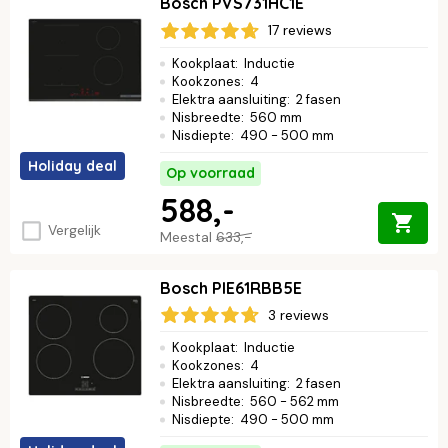
Bosch PVS731HC1E
17 reviews
Kookplaat
:
Inductie
Kookzones
:
4
Elektra aansluiting
:
2 fasen
Nisbreedte
:
560 mm
Nisdiepte
:
490 - 500 mm
Holiday deal
Op voorraad
588,-
Vergelijk
Meestal
633,-
Bosch PIE61RBB5E
3 reviews
Kookplaat
:
Inductie
Kookzones
:
4
Elektra aansluiting
:
2 fasen
Nisbreedte
:
560 - 562 mm
Nisdiepte
:
490 - 500 mm