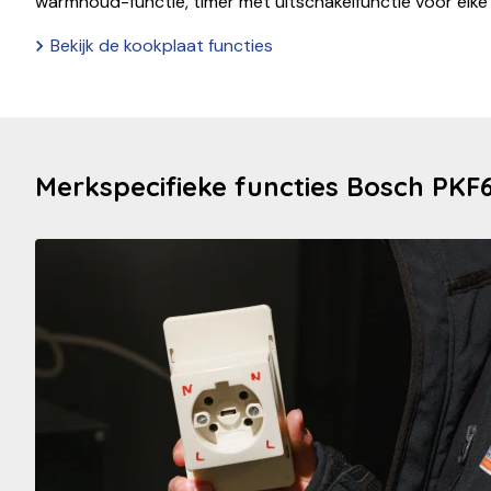
warmhoud-functie, timer met uitschakelfunctie voor elke 
Bekijk de kookplaat functies
Merkspecifieke functies Bosch PKF