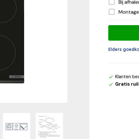
Bij afhal
Montage
Elders goedk
Klanten be
Gratis rui