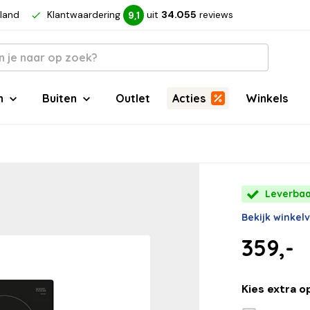
rland
Klantwaardering
uit
34.055
reviews
9,1
n
Buiten
Outlet
Acties
Winkels
Leverbaar
Bekijk winkel
359,-
Kies extra o