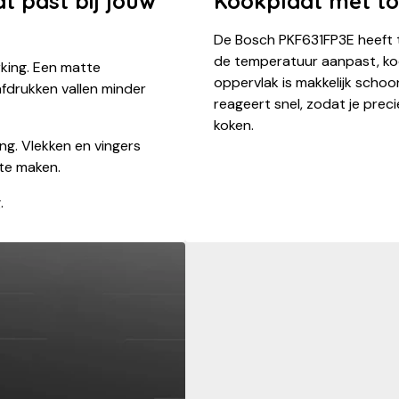
t past bij jouw
Kookplaat met to
De Bosch PKF631FP3E heeft 
de temperatuur aanpast, kook
rking. Een matte
oppervlak is makkelijk schoon
fdrukken vallen minder
reageert snel, zodat je preci
koken.
ing. Vlekken en vingers
 te maken.
.