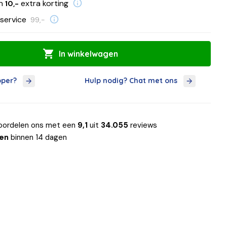
en
extra korting
10,-
service
99,-
In winkelwagen
oper?
Hulp nodig? Chat met ons
oordelen ons met een
9,1
uit
34.055
reviews
len
binnen 14 dagen