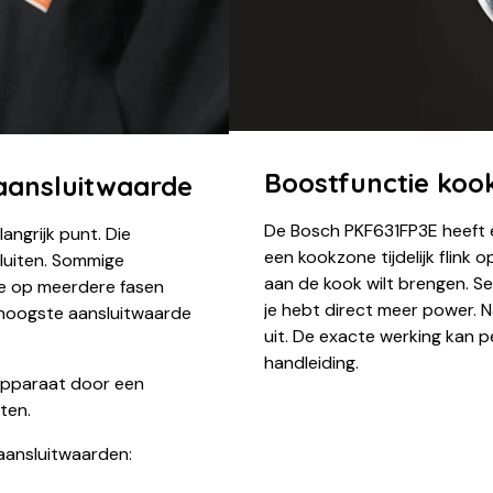
Boostfunctie kook
 aansluitwaarde
De Bosch PKF631FP3E heeft 
angrijk punt. Die
een kookzone tijdelijk flink 
luiten. Sommige
aan de kook wilt brengen. S
e op meerdere fasen
je hebt direct meer power. 
e hoogste aansluitwaarde
uit. De exacte werking kan p
handleiding.
apparaat door een
ten.
aansluitwaarden: