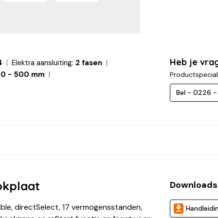
Heb je vra
4
Elektra aansluiting:
2 fasen
0 - 500 mm
Productspecial
Bel - 0226 
okplaat
Downloads
ble, directSelect, 17 vermogensstanden,
Handleidi