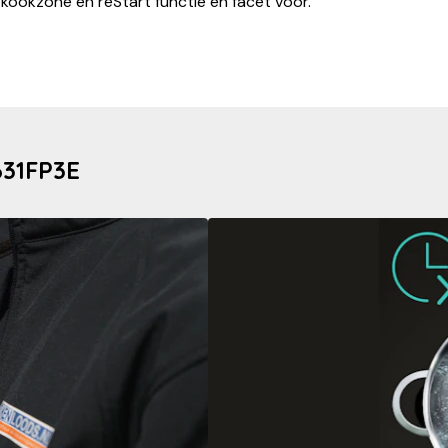
kookzone en reStart functie en facet voor.
631FP3E