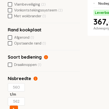
Nisdie
Vlambeveiliging
(2)
Vonkontstekingssysteem
(2)
Leverba
Met wokbrander
(1)
367,
Adviespri
Rand kookplaat
Afgerond
(1)
Opstaande rand
(1)
Soort bediening
Draaiknoppen
(1)
Nisbreedte
t/m