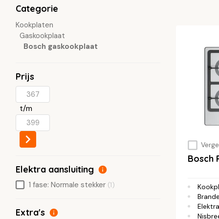
Categorie
Kookplaten
Gaskookplaat
Bosch gaskookplaat
Prijs
t/m
Vergel
Bosch
Elektra aansluiting
1 fase: Normale stekker
(1)
Kookp
Brande
Elektra
Extra's
Nisbre