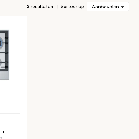
2
resultaten
Aanbevolen
Sorteer op
 mm
mm