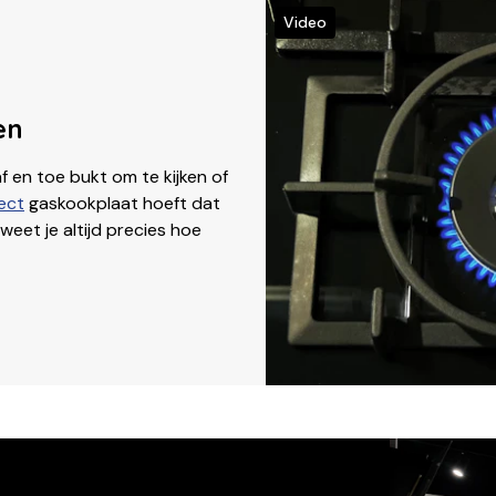
Video
en
f en toe bukt om te kijken of
ect
gaskookplaat hoeft dat
eet je altijd precies hoe