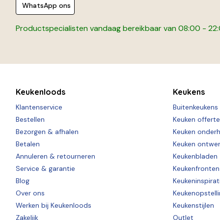
WhatsApp ons
Productspecialisten vandaag bereikbaar van 08:00 - 22
Keukenloods
Keukens
Klantenservice
Buitenkeukens
Bestellen
Keuken offert
Bezorgen & afhalen
Keuken onder
Betalen
Keuken ontwe
Annuleren & retourneren
Keukenbladen
Service & garantie
Keukenfronten
Blog
Keukeninspirat
Over ons
Keukenopstell
Werken bij Keukenloods
Keukenstijlen
Zakelijk
Outlet