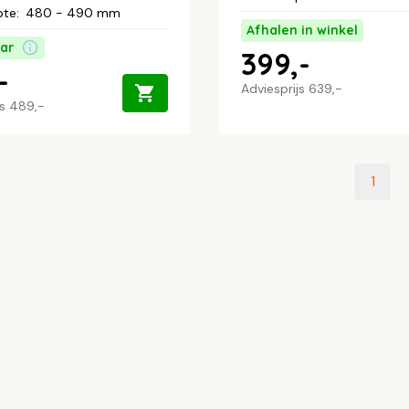
pte
:
480 - 490 mm
Afhalen in winkel
ar
399,-
-
Adviesprijs
639,-
js
489,-
1