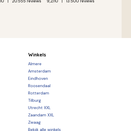
/10
20.555 reviews
9,2/10
13.500 reviews
Winkels
Almere
Amsterdam
Eindhoven
Roosendaal
Rotterdam
Tilburg
Utrecht XXL
Zaandam XXL
Zwaag
Bekijk alle winkels