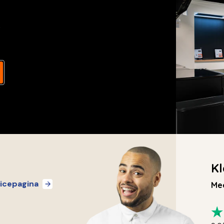
s
Kl
icepagina
Mee