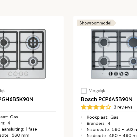
Showroommodel
ijk
Vergelijk
 PGH6B5K90N
Bosch PCP6A5B90N
3 reviews
laat
:
Gas
Kookplaat
:
Gas
rs
:
4
Branders
:
4
 aansluiting
:
1 fase
Nisbreedte
:
560 - 562
edte
:
560 mm
Nisdiepte
:
480 - 490 