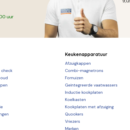
9,0
:00 uur
Keukenapparatuur
Afzuigkappen
e check
Combi-magnetrons
houd
Fornuizen
rpen
Geïntegreerde vaatwassers
Inductie kookplaten
Koelkasten
ie
Kookplaten met afzuiging
ingen
Quookers
Vriezers
Merken