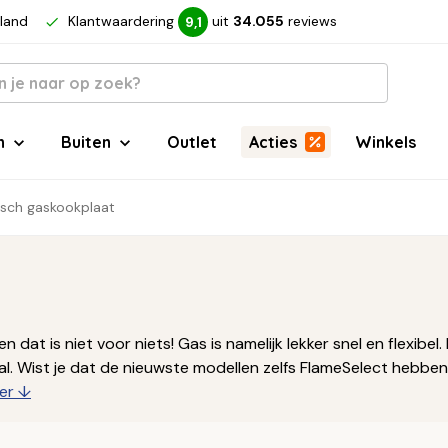
rland
Klantwaardering
uit
34.055
reviews
9,1
n
Buiten
Outlet
Acties
Winkels
sch gaskookplaat
n dat is niet voor niets! Gas is namelijk lekker snel en flexibel
aal. Wist je dat de nieuwste modellen zelfs FlameSelect hebbe
er ↓