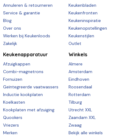
Annuleren & retourneren
Keukenbladen
Service & garantie
Keukenfronten
Blog
Keukeninspiratie
Over ons
Keukenopstellingen
Werken bij Keukenloods
Keukenstijlen
Zakelijk
Outlet
Keukenapparatuur
Winkels
Afzuigkappen
Almere
Combi-magnetrons
Amsterdam
Fornuizen
Eindhoven
Geïntegreerde vaatwassers
Roosendaal
Inductie kookplaten
Rotterdam
Koelkasten
Tilburg
Kookplaten met afzuiging
Utrecht XXL
Quookers
Zaandam XXL
Vriezers
Zwaag
Merken
Bekijk alle winkels