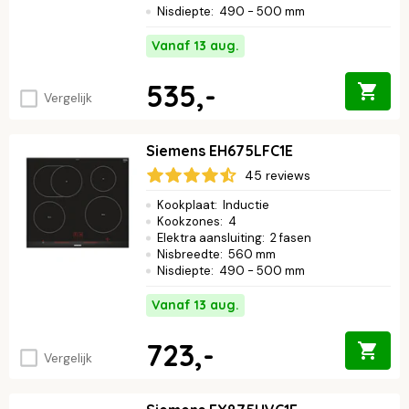
Nisdiepte
:
490 - 500 mm
Vanaf 13 aug.
535,-
Vergelijk
Siemens EH675LFC1E
45 reviews
Kookplaat
:
Inductie
Kookzones
:
4
Elektra aansluiting
:
2 fasen
Nisbreedte
:
560 mm
Nisdiepte
:
490 - 500 mm
Vanaf 13 aug.
723,-
Vergelijk