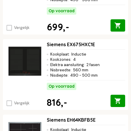
Op voorraad
699,-
Vergelijk
Siemens EX675HXC1E
Kookplaat
:
Inductie
Kookzones
:
4
Elektra aansluiting
:
2 fasen
Nisbreedte
:
560 mm
Nisdiepte
:
490 - 500 mm
Op voorraad
816,-
Vergelijk
Siemens EH64KBFB5E
Kookplaat
:
Inductie