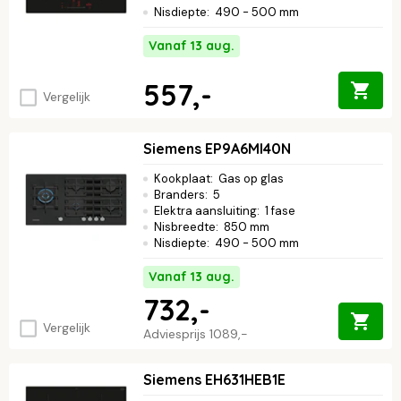
Nisdiepte
:
490 - 500 mm
Vanaf 13 aug.
557,-
Vergelijk
Siemens EP9A6MI40N
Kookplaat
:
Gas op glas
Branders
:
5
Elektra aansluiting
:
1 fase
Nisbreedte
:
850 mm
Nisdiepte
:
490 - 500 mm
Vanaf 13 aug.
732,-
Vergelijk
Adviesprijs
1089,-
Siemens EH631HEB1E