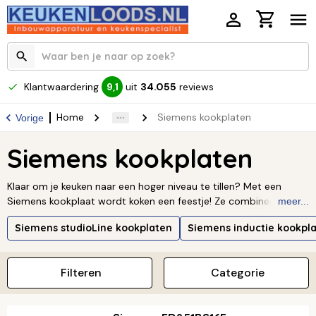
Klantwaardering
uit
34.055
reviews
9,1
Home
Siemens kookplaten
Vorige
Siemens kookplaten
Klaar om je keuken naar een hoger niveau te tillen? Met een
Siemens kookplaat wordt koken een feestje! Ze combineren de
meer...
nieuwste technologie met een prachtig design. Of je nu houdt
Siemens studioLine kookplaten
Siemens inductie kookpl
van de supersnelle inductie, de controle van gas, of het gemak
van een keramische plaat, er is altijd een Siemens kookplaat die
perfect in jouw keuken past. Dankzij de slimme functies wordt
Filteren
Categorie
koken niet alleen eenvoudiger, maar ook veel leuker. Neem een
kijkje in het assortiment en vind de Siemens kookplaat die jouw
keuken helemaal afmaakt.
Lees verder ↓