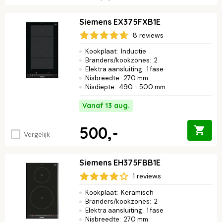
Siemens EX375FXB1E
8 reviews
Kookplaat
:
Inductie
Branders/kookzones
:
2
Elektra aansluiting
:
1 fase
Nisbreedte
:
270 mm
Nisdiepte
:
490 - 500 mm
Vanaf 13 aug.
500,-
Vergelijk
Siemens EH375FBB1E
1 reviews
Kookplaat
:
Keramisch
Branders/kookzones
:
2
Elektra aansluiting
:
1 fase
Nisbreedte
:
270 mm