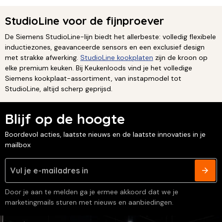
StudioLine voor de fijnproever
De Siemens StudioLine-lijn biedt het allerbeste: volledig flexibele
inductiezones, geavanceerde sensors en een exclusief design
met strakke afwerking.
StudioLine kookplaten
zijn de kroon op
elke premium keuken. Bij Keukenloods vind je het volledige
Siemens kookplaat-assortiment, van instapmodel tot
StudioLine, altijd scherp geprijsd.
Blijf op de hoogte
Boordevol acties, laatste nieuws en de laatste innovaties in je
mailbox
Door je aan te melden ga je ermee akkoord dat we je
marketingmails sturen met nieuws en aanbiedingen.