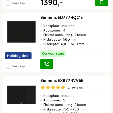
1390,-
Vergelijk
Siemens ED777HQC1E
Kookplaat
:
Inductie
Kookzones
:
4
Elektra aansluiting
:
2 fasen
Nisbreedte
:
560 mm
Nisdiepte
:
490 - 500 mm
Op voorraad
Holiday deal
Vergelijk
Siemens EX877NVV6E
2 reviews
Kookplaat
:
Inductie
Kookzones
:
5
Elektra aansluiting
:
2 fasen
Nisbreedte
:
750 - 780 mm