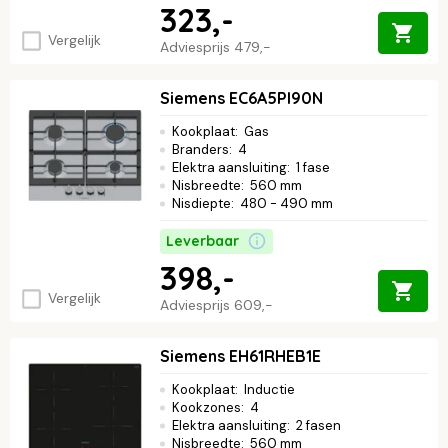
323,-
Vergelijk
Adviesprijs
479,-
Siemens EC6A5PI90N
Kookplaat
:
Gas
Branders
:
4
Elektra aansluiting
:
1 fase
Nisbreedte
:
560 mm
Nisdiepte
:
480 - 490 mm
Leverbaar
398,-
Vergelijk
Adviesprijs
609,-
Siemens EH61RHEB1E
Kookplaat
:
Inductie
Kookzones
:
4
Elektra aansluiting
:
2 fasen
Nisbreedte
:
560 mm