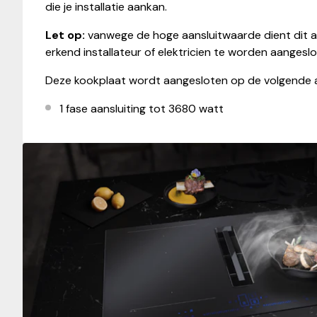
die je installatie aankan.
Let op:
vanwege de hoge aansluitwaarde dient dit 
erkend installateur of elektricien te worden aangeslo
Deze kookplaat wordt aangesloten op de volgende 
1 fase aansluiting tot 3680 watt