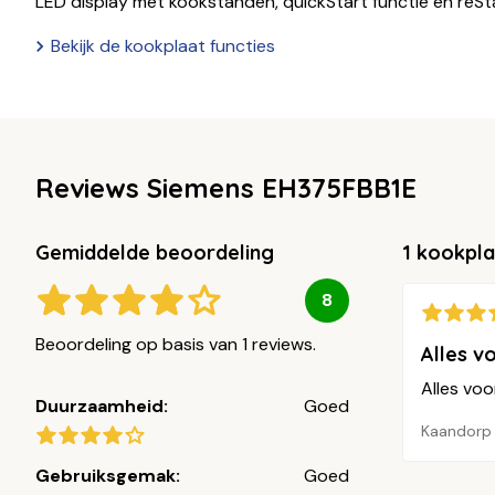
LED display met kookstanden, quickStart functie en reSta
Bekijk de kookplaat functies
Reviews Siemens EH375FBB1E
Gemiddelde beoordeling
1 kookpl
8
Beoordeling op basis van 1 reviews.
Alles v
Alles voo
Duurzaamheid:
Goed
Kaandorp
Gebruiksgemak:
Goed