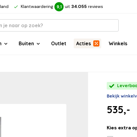
rland
Klantwaardering
uit
34.055
reviews
9,1
n
Buiten
Outlet
Acties
Winkels
Leverbaar
Bekijk winkel
535,-
Kies extra o