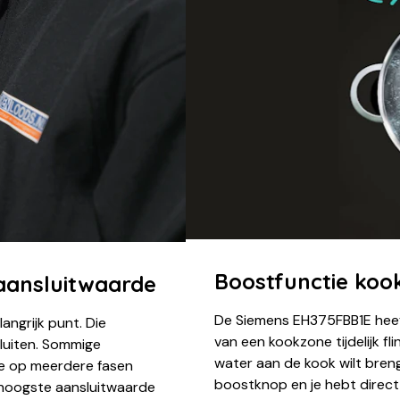
Boostfunctie kook
 aansluitwaarde
De Siemens EH375FBB1E heef
angrijk punt. Die
van een kookzone tijdelijk fl
luiten. Sommige
water aan de kook wilt bren
e op meerdere fasen
boostknop en je hebt direct
e hoogste aansluitwaarde