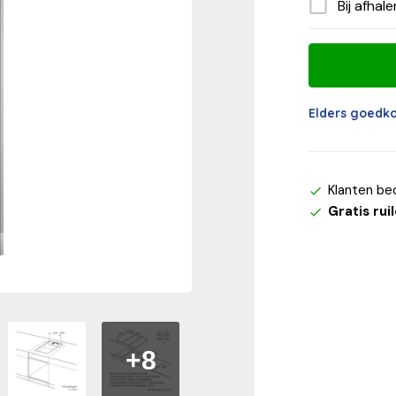
Bij afhal
Elders goedk
Klanten be
Gratis rui
+8