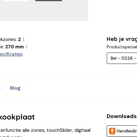
Heb je vra
okzones:
2
e:
270 mm
Productspecial
ecificaties
Bel - 0226 
s
Blog
kookplaat
Downloads
unctie alle zones, touchSlider, digitaal
Handleidi