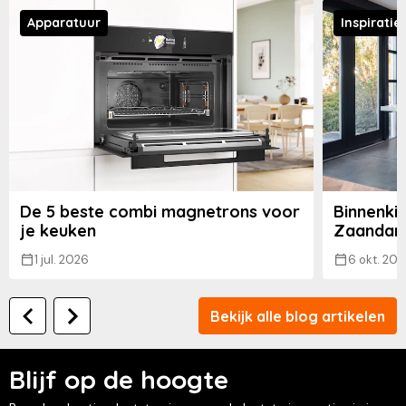
Apparatuur
Inspiratie
De 5 beste combi magnetrons voor
Binnenkij
je keuken
Zaandam
1 jul. 2026
6 okt. 202
Bekijk alle blog artikelen
Blijf op de hoogte