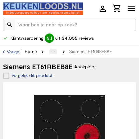
Klantwaardering
uit
34.055
reviews
9,1
Home
Siemens ET61RBEB8E
Vorige
Siemens ET61RBEB8E
kookplaat
Vergelijk dit product