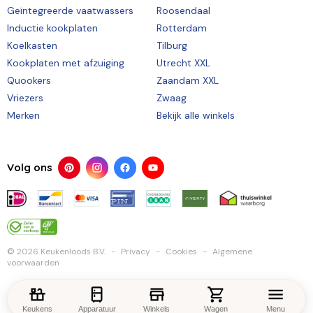
Geïntegreerde vaatwassers
Roosendaal
Inductie kookplaten
Rotterdam
Koelkasten
Tilburg
Kookplaten met afzuiging
Utrecht XXL
Quookers
Zaandam XXL
Vriezers
Zwaag
Merken
Bekijk alle winkels
Volg ons
© 2026 Keukenloods B.V.
Privacy
Cookies
Algemene
voorwaarden
Keukens
Apparatuur
Winkels
Wagen
Menu