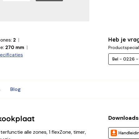
Heb je vra
zones:
2
e:
270 mm
Productspecial
ecificaties
Bel - 0226 
s
Blog
kookplaat
Downloads
functie alle zones, 1 flexZone, timer,
Handleidi