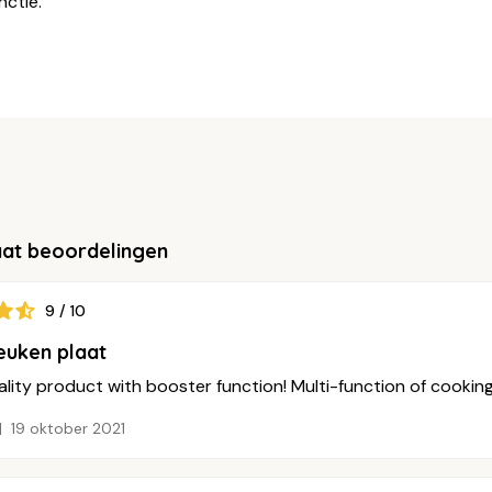
nctie.
aat beoordelingen
9 / 10
euken plaat
lity product with booster function! Multi-function of cookin
19 oktober 2021