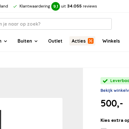
rland
Klantwaardering
uit
34.055
reviews
9,1
n
Buiten
Outlet
Acties
Winkels
Leverbaar
Bekijk winkel
500,-
Kies extra o