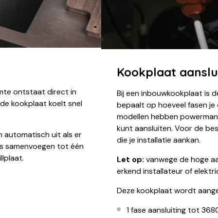
Kookplaat aanslu
rmte ontstaat direct in
Bij een inbouwkookplaat is d
n de kookplaat koelt snel
bepaalt op hoeveel fasen je
modellen hebben powermana
kunt aansluiten. Voor de be
automatisch uit als er
die je installatie aankan.
nes samenvoegen tot één
lplaat.
Let op:
vanwege de hoge aan
erkend installateur of elekt
Deze kookplaat wordt aange
1 fase aansluiting tot 36