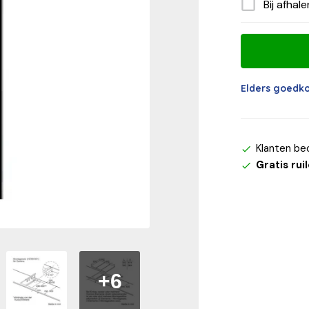
Bij afhal
Elders goedk
Klanten be
Gratis rui
+6