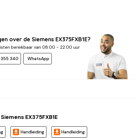
gen over de Siemens EX375FXB1E?
isten bereikbaar van 08:00 - 22:00 uur
- 355 340
WhatsApp
 Siemens EX375FXB1E
ng
Handleiding
Handleiding