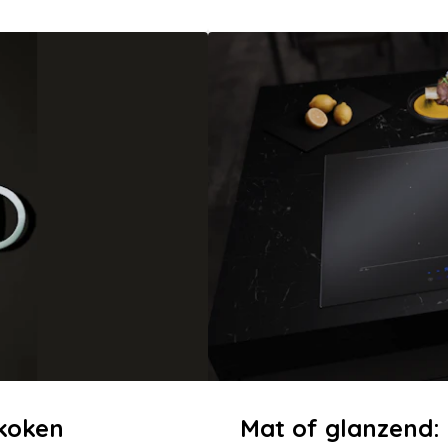
 koken
Mat of glanzend: 