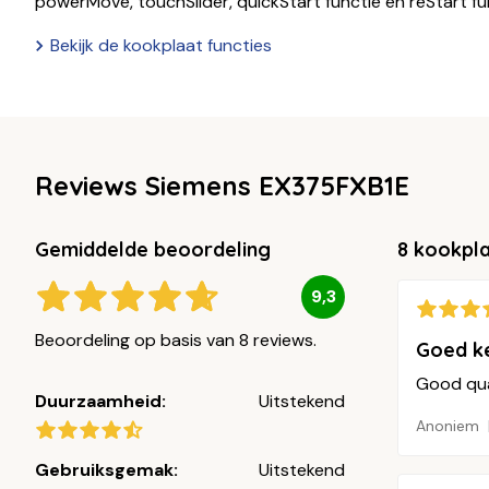
powerMove, touchSlider, quickStart functie en reStart fu
Bekijk de kookplaat functies
Reviews Siemens EX375FXB1E
Gemiddelde beoordeling
8 kookpl
9,3
Beoordeling op basis van 8 reviews.
Goed k
Good qua
Duurzaamheid:
Uitstekend
Anoniem
Gebruiksgemak:
Uitstekend