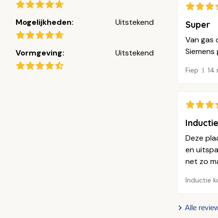
Mogelijkheden:
Uitstekend
Super
Van gas 
Siemens 
Vormgeving:
Uitstekend
Fiep
14
Inducti
Deze plaa
en uitsp
net zo ma
Inductie 
Alle revie