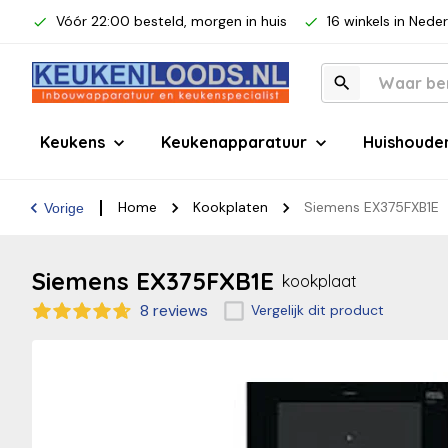
Vóór 22:00 besteld, morgen in huis
16 winkels in Nede
Keukens
Keukenapparatuur
Huishoude
Home
Kookplaten
Siemens EX375FXB1E
Vorige
Siemens EX375FXB1E
kookplaat
8 reviews
Vergelijk dit product