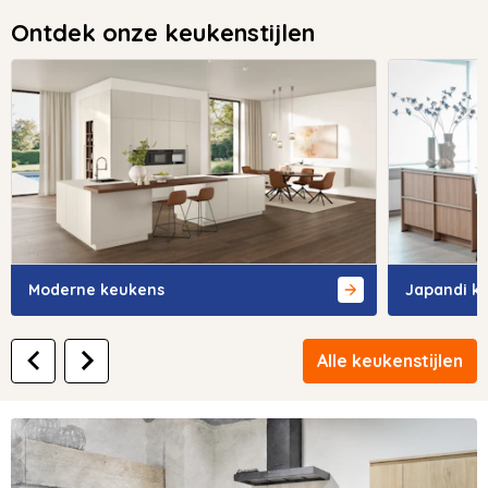
Ontdek onze keukenstijlen
Moderne keukens
Japandi k
Alle keukenstijlen