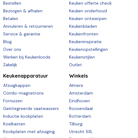
Bestellen
Keuken offerte check
Bezorgen & afhalen
Keuken onderhoud
Betalen
Keuken ontwerpen
Annuleren & retourneren
Keukenbladen
Service & garantie
Keukenfronten
Blog
Keukeninspiratie
Over ons
Keukenopstellingen
Werken bij Keukenloods
Keukenstijlen
Zakelijk
Outlet
Keukenapparatuur
Winkels
Afzuigkappen
Almere
Combi-magnetrons
Amsterdam
Fornuizen
Eindhoven
Geïntegreerde vaatwassers
Roosendaal
Inductie kookplaten
Rotterdam
Koelkasten
Tilburg
Kookplaten met afzuiging
Utrecht XXL