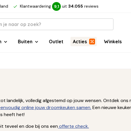
rland
Klantwaardering
uit
34.055
reviews
9,1
n
Buiten
Outlet
Acties
Winkels
ern tot landelijk, volledig afgestemd op jouw wensen. Ontdek 
 eenvoudig online jouw droomkeuken samen.
Een nieuwe keuken
 heeft het!
t teveel en doe bij ons een
offerte check.