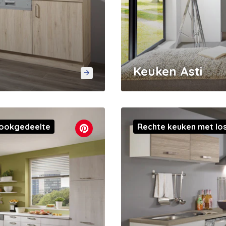
Keuken Asti
kookgedeelte
Rechte keuken met los