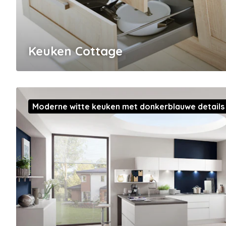
Keuken Cottage
Moderne witte keuken met donkerblauwe details