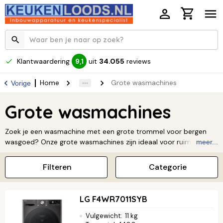
Klantwaardering
uit
34.055
reviews
9,1
Home
Grote wasmachines
Vorige
Grote wasmachines
Zoek je een wasmachine met een grote trommel voor bergen
wasgoed? Onze grote wasmachines zijn ideaal voor ruimere
meer...
huishoudens die in één keer veel kleding of groot beddengoed
willen wassen. Ondanks hun indrukwekkende formaat wassen
Filteren
Categorie
deze krachtpatsers verrassend energiezuinig en beschermen ze
je textiel met slimme technologieën.
Lees verder ↓
LG F4WR7011SYB
Vulgewicht
:
11 kg