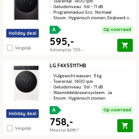
Toerental
:
1400 rpm
Geluidsniveau
:
Stil - 71 dB
Programmaduur Eco
:
Normaal
Stoom
:
Hygiënisch stomen, Strijkwerk verminderen
Op voorraad
A
Holiday deal
595,-
Vergelijk
Adviesprijs
729,-
LG F4X5511THB
Vulgewicht wassen
:
11 kg
Toerental
:
1400 rpm
Geluidsniveau
:
Stil - 71 dB
Wasmiddeldoseersysteem
:
Ja
Stoom
:
Hygiënisch stomen
Op voorraad
A
Holiday deal
758,-
Vergelijk
Meestal
808,-