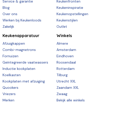
Service & garantie
Keukenfronten
Blog
Keukeninspiratie
Over ons
Keukenopstellingen
Werken bij Keukenloods
Keukenstijlen
Zakelijk
Outlet
Keukenapparatuur
Winkels
Afzuigkappen
Almere
Combi-magnetrons
Amsterdam
Fornuizen
Eindhoven
Geïntegreerde vaatwassers
Roosendaal
Inductie kookplaten
Rotterdam
Koelkasten
Tilburg
Kookplaten met afzuiging
Utrecht XXL
Quookers
Zaandam XXL
Vriezers
Zwaag
Merken
Bekijk alle winkels