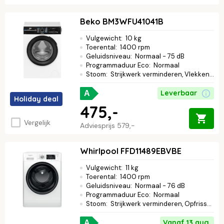
Beko BM3WFU41041B
Vulgewicht
:
10 kg
Toerental
:
1400 rpm
Geluidsniveau
:
Normaal - 75 dB
Programmaduur Eco
:
Normaal
Stoom
:
Strijkwerk verminderen, Vlekken verwijderen met stoom
Leverbaar
A
Holiday deal
475,-
Vergelijk
Adviesprijs
579,-
Whirlpool FFD11489EBVBE
Vulgewicht
:
11 kg
Toerental
:
1400 rpm
Geluidsniveau
:
Normaal - 76 dB
Programmaduur Eco
:
Normaal
Stoom
:
Strijkwerk verminderen, Opfrissen met stoom, Hygiënisch stomen
Vanaf 13 aug.
A