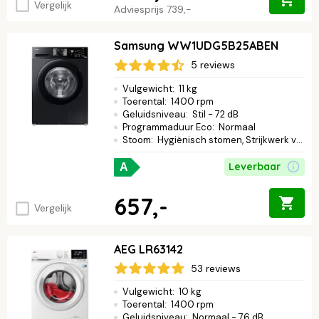
Vergelijk
Adviesprijs
739,-
Samsung WW1UDG5B25ABEN
5 reviews
Vulgewicht
:
11 kg
Toerental
:
1400 rpm
Geluidsniveau
:
Stil - 72 dB
Programmaduur Eco
:
Normaal
Stoom
:
Hygiënisch stomen, Strijkwerk verminderen
Leverbaar
A
657,-
Vergelijk
AEG LR63142
53 reviews
Vulgewicht
:
10 kg
Toerental
:
1400 rpm
Geluidsniveau
:
Normaal - 76 dB