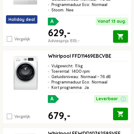
Programmaduur Eco
:
Normaal
Stoom
:
Nee
Holiday deal
Vanaf 13 aug.
A
629,-
Vergelijk
Adviesprijs
819,-
Whirlpool FFD11469EBCVBE
Vulgewicht
:
11 kg
Toerental
:
1400 rpm
Geluidsniveau
:
Normaal - 76 dB
Programmaduur Eco
:
Normaal
Kort programma
:
Ja
Leverbaar
A
679,-
Vergelijk
Whirlpool FFWDD1076258SVEE