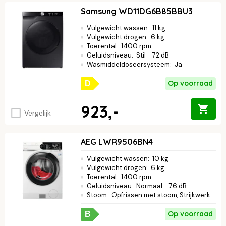
Samsung WD11DG6B85BBU3
Vulgewicht wassen
:
11 kg
Vulgewicht drogen
:
6 kg
Toerental
:
1400 rpm
Geluidsniveau
:
Stil - 72 dB
Wasmiddeldoseersysteem
:
Ja
Op voorraad
D
923,-
Vergelijk
AEG LWR9506BN4
Vulgewicht wassen
:
10 kg
Vulgewicht drogen
:
6 kg
Toerental
:
1400 rpm
Geluidsniveau
:
Normaal - 76 dB
Stoom
:
Opfrissen met stoom, Strijkwerk verminderen
Op voorraad
B