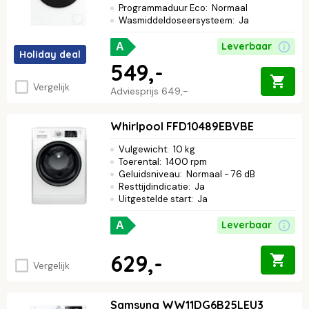
Programmaduur Eco
:
Normaal
Wasmiddeldoseersysteem
:
Ja
Leverbaar
A
Holiday deal
549,-
Vergelijk
Adviesprijs
649,-
Whirlpool FFD10489EBVBE
Vulgewicht
:
10 kg
Toerental
:
1400 rpm
Geluidsniveau
:
Normaal - 76 dB
Resttijdindicatie
:
Ja
Uitgestelde start
:
Ja
Leverbaar
A
629,-
Vergelijk
Samsung WW11DG6B25LEU3