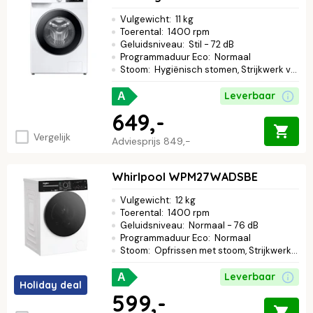
Vulgewicht
:
11 kg
Toerental
:
1400 rpm
Geluidsniveau
:
Stil - 72 dB
Programmaduur Eco
:
Normaal
Stoom
:
Hygiënisch stomen, Strijkwerk verminderen
Leverbaar
A
649,-
Vergelijk
Adviesprijs
849,-
Whirlpool WPM27WADSBE
Vulgewicht
:
12 kg
Toerental
:
1400 rpm
Geluidsniveau
:
Normaal - 76 dB
Programmaduur Eco
:
Normaal
Stoom
:
Opfrissen met stoom, Strijkwerk verminderen
Leverbaar
A
Holiday deal
599,-