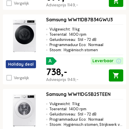
Vergelijk
Adviesprijs
1149,-
Samsung WW11DB7B34GWU3
Vulgewicht
:
11 kg
Toerental
:
1400 rpm
Geluidsniveau
:
Stil - 72 dB
Programmaduur Eco
:
Normaal
Stoom
:
Hygiënisch stomen
Leverbaar
A
Holiday deal
738,-
Vergelijk
Adviesprijs
949,-
Samsung WW11DG5B25TEEN
Vulgewicht
:
11 kg
Toerental
:
1400 rpm
Geluidsniveau
:
Stil - 72 dB
Programmaduur Eco
:
Normaal
Stoom
:
Hygiënisch stomen, Strijkwerk verminderen