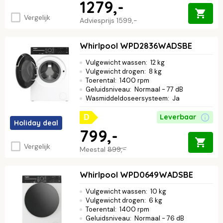
1279,-
Vergelijk
Adviesprijs
1599,-
Whirlpool WPD2836WADSBE
Vulgewicht wassen
:
12 kg
Vulgewicht drogen
:
8 kg
Toerental
:
1400 rpm
Geluidsniveau
:
Normaal - 77 dB
Wasmiddeldoseersysteem
:
Ja
Leverbaar
D
Holiday deal
799,-
Vergelijk
Meestal
899,-
Whirlpool WPD0649WADSBE
Vulgewicht wassen
:
10 kg
Vulgewicht drogen
:
6 kg
Toerental
:
1400 rpm
Geluidsniveau
:
Normaal - 76 dB