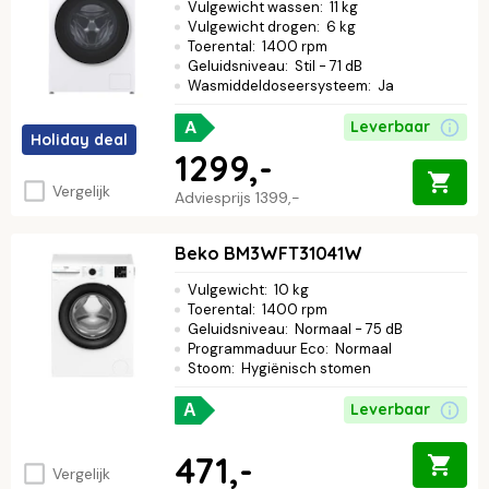
Vulgewicht wassen
:
11 kg
Vulgewicht drogen
:
6 kg
Toerental
:
1400 rpm
Geluidsniveau
:
Stil - 71 dB
Wasmiddeldoseersysteem
:
Ja
A
Leverbaar
Holiday deal
1299,-
Vergelijk
Adviesprijs
1399,-
Beko BM3WFT31041W
Vulgewicht
:
10 kg
Toerental
:
1400 rpm
Geluidsniveau
:
Normaal - 75 dB
Programmaduur Eco
:
Normaal
Stoom
:
Hygiënisch stomen
Leverbaar
A
471,-
Vergelijk