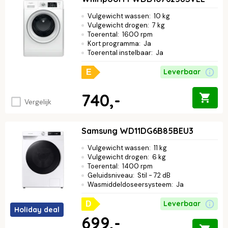
Vulgewicht wassen
:
10 kg
Vulgewicht drogen
:
7 kg
Toerental
:
1600 rpm
Kort programma
:
Ja
Toerental instelbaar
:
Ja
Leverbaar
E
740,-
Vergelijk
Samsung WD11DG6B85BEU3
Vulgewicht wassen
:
11 kg
Vulgewicht drogen
:
6 kg
Toerental
:
1400 rpm
Geluidsniveau
:
Stil - 72 dB
Wasmiddeldoseersysteem
:
Ja
Leverbaar
D
Holiday deal
699,-