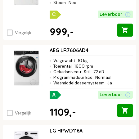
Stoom
:
Nee
Leverbaar
C
999,-
Vergelijk
AEG LR7606AD4
Vulgewicht
:
10 kg
Toerental
:
1600 rpm
Geluidsniveau
:
Stil - 72 dB
Programmaduur Eco
:
Normaal
Wasmiddeldoseersysteem
:
Ja
Leverbaar
A
1109,-
Vergelijk
LG HPWD116A