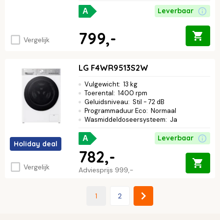
Leverbaar
A
799,-
Vergelijk
LG F4WR9513S2W
Vulgewicht
:
13 kg
Toerental
:
1400 rpm
Geluidsniveau
:
Stil - 72 dB
Programmaduur Eco
:
Normaal
Wasmiddeldoseersysteem
:
Ja
Leverbaar
A
Holiday deal
782,-
Vergelijk
Adviesprijs
999,-
1
2