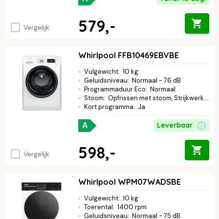
579,-
Vergelijk
Whirlpool FFB10469EBVBE
Vulgewicht
:
10 kg
Geluidsniveau
:
Normaal - 76 dB
Programmaduur Eco
:
Normaal
Stoom
:
Opfrissen met stoom, Strijkwerk verminderen
Kort programma
:
Ja
Leverbaar
A
598,-
Vergelijk
Whirlpool WPM07WADSBE
Vulgewicht
:
10 kg
Toerental
:
1400 rpm
Geluidsniveau
:
Normaal - 75 dB