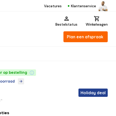
Klantenservice
Vacatures
Bestelstatus
Winkelwagen
Plan een afspraak
r op bestelling
voorraad
Holiday deal
,-
pties