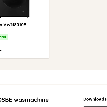
um VWM8010B
raad
-
DSBE wasmachine
Downloads