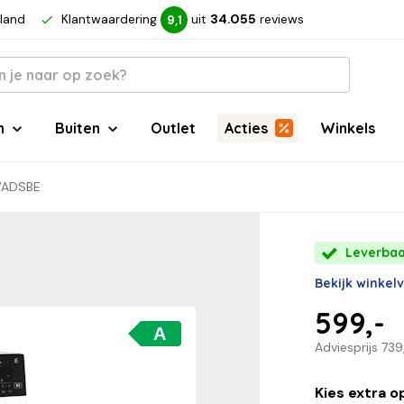
rland
Klantwaardering
uit
34.055
reviews
9,1
n
Buiten
Outlet
Acties
Winkels
WADSBE
Leverbaa
Bekijk winkel
599,-
A
Adviesprijs
739
Kies extra o