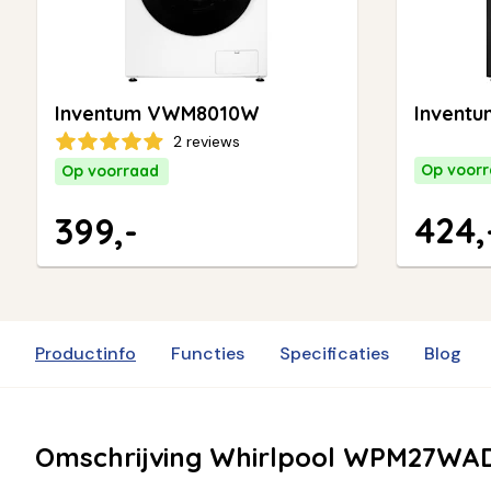
Inventum VWM8010W
Invent
2 reviews
Op voor
Op voorraad
424,
399,-
Productinfo
Functies
Specificaties
Blog
Omschrijving Whirlpool WPM27WA