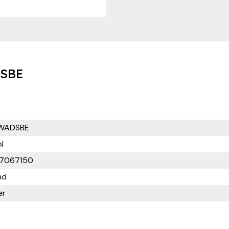
DSBE
WADSBE
l
7067150
nd
er