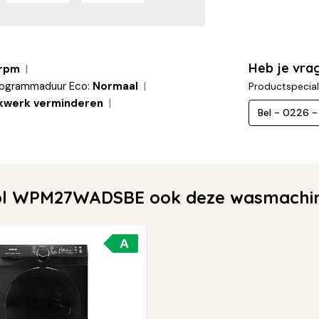
Heb je vr
 rpm
ogrammaduur Eco:
Normaal
Productspecial
jkwerk verminderen
Bel - 0226 
ol WPM27WADSBE ook deze wasmachine
A