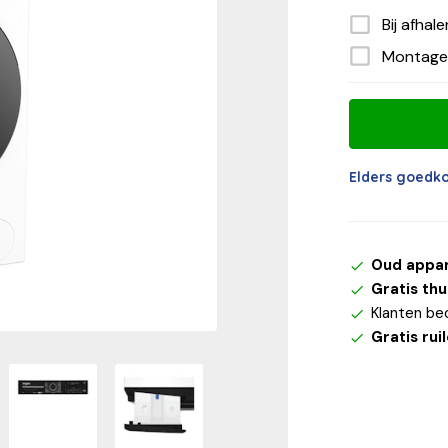
Bij afhal
Montage
Elders goedk
Oud appa
Gratis th
Klanten be
Gratis rui