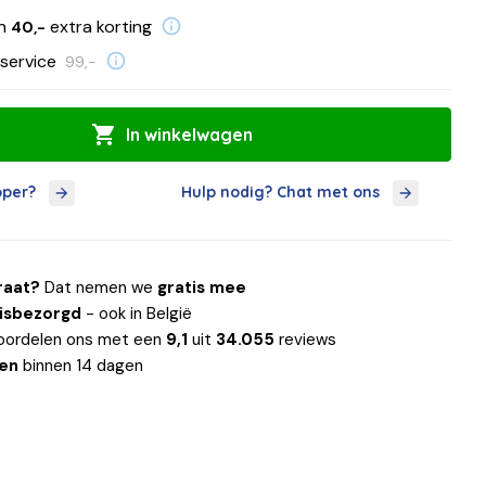
en
extra korting
40,-
service
99,-
In winkelwagen
oper?
Hulp nodig? Chat met ons
raat?
Dat nemen we
gratis mee
uisbezorgd
- ook in België
oordelen ons met een
9,1
uit
34.055
reviews
len
binnen 14 dagen