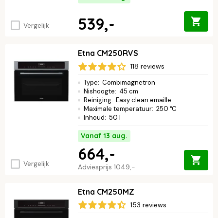
539,-
Vergelijk
Etna CM250RVS
118 reviews
Type
:
Combimagnetron
Nishoogte
:
45 cm
Reiniging
:
Easy clean emaille
Maximale temperatuur
:
250 °C
Inhoud
:
50 l
Vanaf 13 aug.
664,-
Vergelijk
Adviesprijs
1049,-
Etna CM250MZ
153 reviews