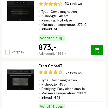
50 reviews
Type
:
Combimagnetron
Nishoogte
:
45 cm
Reiniging
:
Hydrolyse
Maximale temperatuur
:
275 °C
Inhoud
:
51 l
Vanaf 13 aug.
873,-
Vergelijk
Adviesprijs
1369,-
Etna CM644TI
137 reviews
Type
:
Combimagnetron
Nishoogte
:
45 cm
Reiniging
:
Easy clean emaille
Maximale temperatuur
:
230 °C
Inhoud
:
44 l
Vanaf 13 aug.