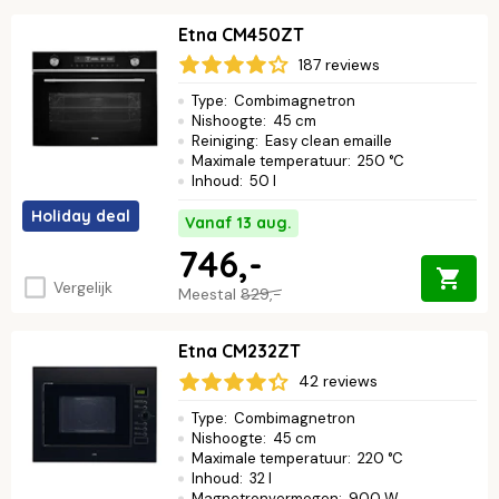
Etna CM450ZT
187 reviews
Type
:
Combimagnetron
Nishoogte
:
45 cm
Reiniging
:
Easy clean emaille
Maximale temperatuur
:
250 °C
Inhoud
:
50 l
Holiday deal
Vanaf 13 aug.
746,-
Vergelijk
Meestal
829,-
Etna CM232ZT
42 reviews
Type
:
Combimagnetron
Nishoogte
:
45 cm
Maximale temperatuur
:
220 °C
Inhoud
:
32 l
Magnetronvermogen
:
900 W