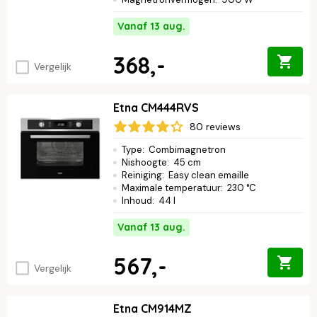
Vanaf 13 aug.
368,-
Vergelijk
Etna CM444RVS
80 reviews
Type
:
Combimagnetron
Nishoogte
:
45 cm
Reiniging
:
Easy clean emaille
Maximale temperatuur
:
230 °C
Inhoud
:
44 l
Vanaf 13 aug.
567,-
Vergelijk
Etna CM914MZ