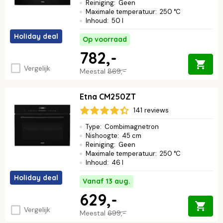
Reiniging
:
Geen
Maximale temperatuur
:
250 °C
Inhoud
:
50 l
Holiday deal
Op voorraad
782,-
Vergelijk
Meestal
869,-
Etna CM250ZT
141 reviews
Type
:
Combimagnetron
Nishoogte
:
45 cm
Reiniging
:
Geen
Maximale temperatuur
:
250 °C
Inhoud
:
46 l
Holiday deal
Vanaf 13 aug.
629,-
Vergelijk
Meestal
699,-