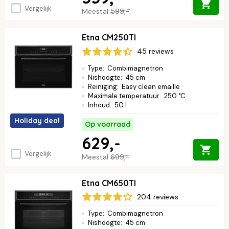
Vergelijk
Meestal
599,-
Etna CM250TI
45 reviews
Type
:
Combimagnetron
Nishoogte
:
45 cm
Reiniging
:
Easy clean emaille
Maximale temperatuur
:
250 °C
Inhoud
:
50 l
Holiday deal
Op voorraad
629,-
Vergelijk
Meestal
699,-
Etna CM650TI
204 reviews
Type
:
Combimagnetron
Nishoogte
:
45 cm