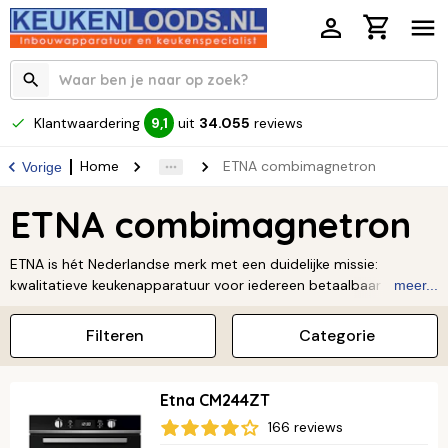
Klantwaardering
uit
34.055
reviews
9,1
Home
ETNA combimagnetron
Vorige
ETNA combimagnetron
ETNA is hét Nederlandse merk met een duidelijke missie:
kwalitatieve keukenapparatuur voor iedereen betaalbaar maken.
meer...
En dat zie je terug in de prijzen van hun combimagnetrons! ETNA
staat al 150 jaar voor een prachtig design, betrouwbaarheid en
Filteren
Categorie
gebruiksgemak. Benieuwd? Lees hier meer over
ETNA
.
Etna CM244ZT
166 reviews