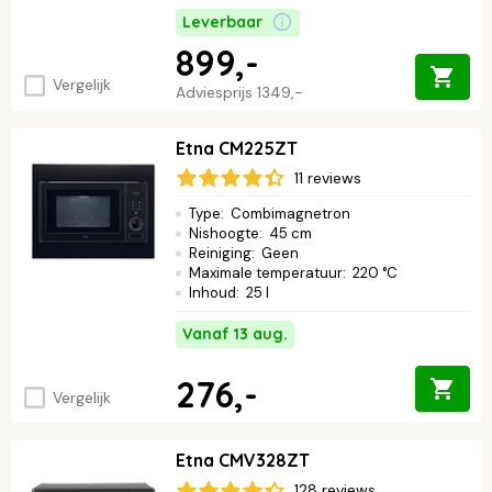
Leverbaar
899,-
Vergelijk
Adviesprijs
1349,-
Etna CM225ZT
11 reviews
Type
:
Combimagnetron
Nishoogte
:
45 cm
Reiniging
:
Geen
Maximale temperatuur
:
220 °C
Inhoud
:
25 l
Vanaf 13 aug.
276,-
Vergelijk
Etna CMV328ZT
128 reviews