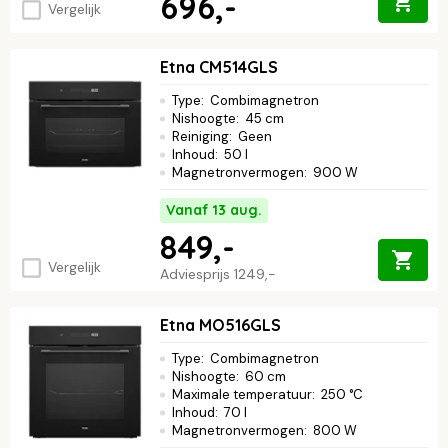
696,-
Vergelijk
Etna CM514GLS
Type
:
Combimagnetron
Nishoogte
:
45 cm
Reiniging
:
Geen
Inhoud
:
50 l
Magnetronvermogen
:
900 W
Vanaf 13 aug.
849,-
Vergelijk
Adviesprijs
1249,-
Etna MO516GLS
Type
:
Combimagnetron
Nishoogte
:
60 cm
Maximale temperatuur
:
250 °C
Inhoud
:
70 l
Magnetronvermogen
:
800 W