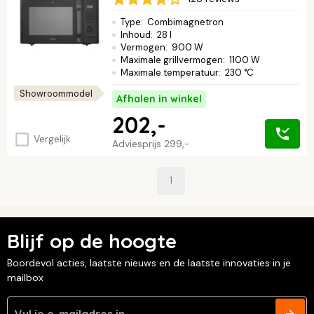
Type
:
Combimagnetron
Inhoud
:
28 l
Vermogen
:
900 W
Maximale grillvermogen
:
1100 W
Maximale temperatuur
:
230 °C
Showroommodel
Afhalen in winkel
202,-
Vergelijk
Adviesprijs
299,-
1
Blijf op de hoogte
Boordevol acties, laatste nieuws en de laatste innovaties in je
mailbox