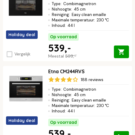
Type
:
Combimagnetron
Nishoogte
:
45 cm
Reiniging
:
Easy clean emaille
Maximale temperatuur
:
230 °C
Inhoud
:
44 l
Holiday deal
Op voorraad
539,-
Vergelijk
Meestal
599,-
Etna CM244RVS
188 reviews
Type
:
Combimagnetron
Nishoogte
:
45 cm
Reiniging
:
Easy clean emaille
Maximale temperatuur
:
230 °C
Inhoud
:
44 l
Holiday deal
Op voorraad
539,-