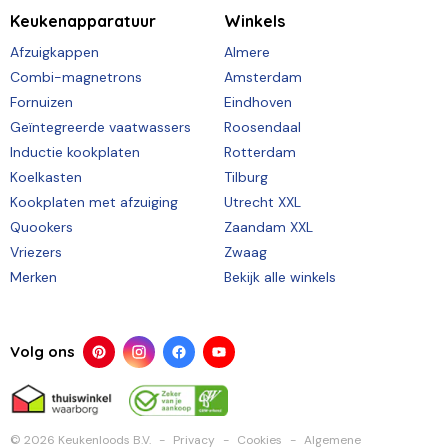
Keukenapparatuur
Winkels
Afzuigkappen
Almere
Combi-magnetrons
Amsterdam
Fornuizen
Eindhoven
Geïntegreerde vaatwassers
Roosendaal
Inductie kookplaten
Rotterdam
Koelkasten
Tilburg
Kookplaten met afzuiging
Utrecht XXL
Quookers
Zaandam XXL
Vriezers
Zwaag
Merken
Bekijk alle winkels
Volg ons
© 2026 Keukenloods B.V.
Privacy
Cookies
Algemene