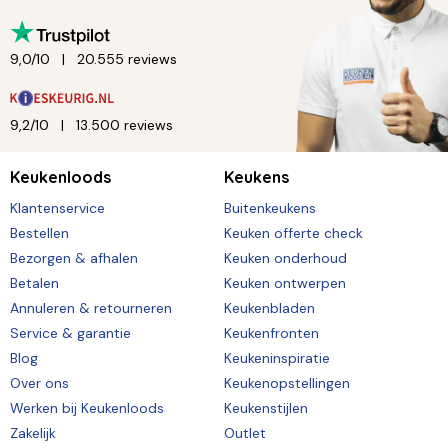
9,0/10
20.555 reviews
9,2/10
13.500 reviews
Keukenloods
Keukens
Klantenservice
Buitenkeukens
Bestellen
Keuken offerte check
Bezorgen & afhalen
Keuken onderhoud
Betalen
Keuken ontwerpen
Annuleren & retourneren
Keukenbladen
Service & garantie
Keukenfronten
Blog
Keukeninspiratie
Over ons
Keukenopstellingen
Werken bij Keukenloods
Keukenstijlen
Zakelijk
Outlet