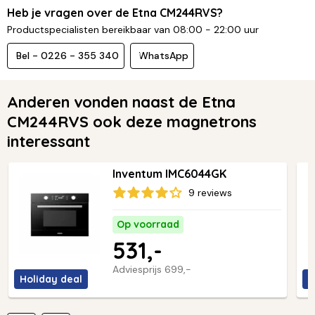
Heb je vragen over de Etna CM244RVS?
Productspecialisten bereikbaar van 08:00 - 22:00 uur
Bel - 0226 - 355 340
WhatsApp
Anderen vonden naast de Etna
CM244RVS ook deze magnetrons
interessant
Inventum IMC6044GK
9 reviews
Op voorraad
531,-
Adviesprijs
699,-
Holiday deal
H