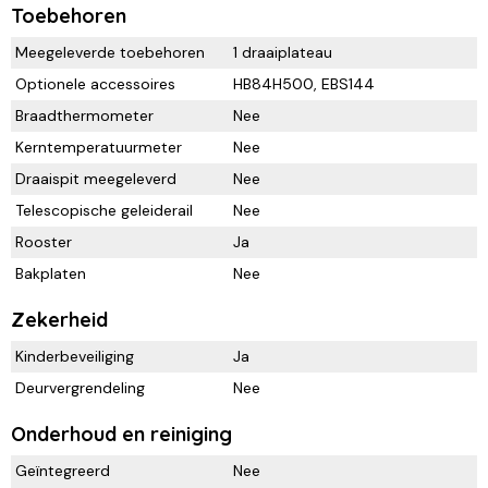
Toebehoren
Meegeleverde toebehoren
1 draaiplateau
Optionele accessoires
HB84H500, EBS144
Braadthermometer
Nee
Kerntemperatuurmeter
Nee
Draaispit meegeleverd
Nee
Telescopische geleiderail
Nee
Rooster
Ja
Bakplaten
Nee
Zekerheid
Kinderbeveiliging
Ja
Deurvergrendeling
Nee
Onderhoud en reiniging
Geïntegreerd
Nee