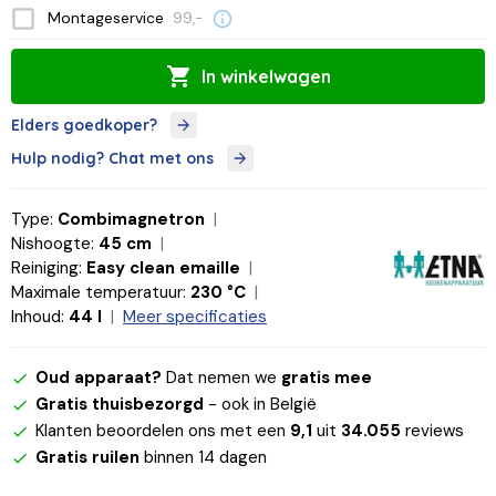
Montageservice
99,-
In winkelwagen
Elders goedkoper?
Hulp nodig? Chat met ons
Type:
Combimagnetron
Nishoogte:
45 cm
Reiniging:
Easy clean emaille
Maximale temperatuur:
230 °C
Inhoud:
44 l
Meer specificaties
Oud apparaat?
Dat nemen we
gratis mee
Gratis thuisbezorgd
- ook in België
Klanten beoordelen ons met een
9,1
uit
34.055
reviews
Gratis ruilen
binnen 14 dagen