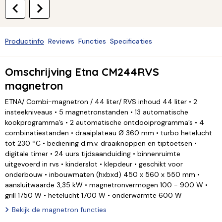
Productinfo
Reviews
Functies
Specificaties
Omschrijving Etna CM244RVS
magnetron
ETNA/ Combi-magnetron / 44 liter/ RVS inhoud 44 liter • 2
insteekniveaus • 5 magnetronstanden • 13 automatische
kookprogramma’s • 2 automatische ontdooiprogramma’s • 4
combinatiestanden • draaiplateau Ø 360 mm • turbo hetelucht
tot 230 ºC • bediening d.m.v. draaiknoppen en tiptoetsen •
digitale timer • 24 uurs tijdsaanduiding • binnenruimte
uitgevoerd in rvs • kinderslot • klepdeur • geschikt voor
onderbouw • inbouwmaten (hxbxd) 450 x 560 x 550 mm •
aansluitwaarde 3,35 kW • magnetronvermogen 100 - 900 W •
grill 1750 W • hetelucht 1700 W • onderwarmte 600 W
Bekijk de magnetron functies