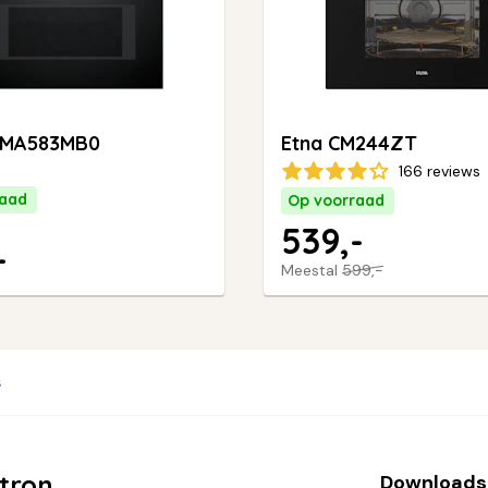
CMA583MB0
Etna CM244ZT
166 reviews
raad
Op voorraad
539,-
-
Meestal
599,-
s
tron
Downloads