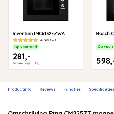
Inventum IMC6132FZWA
Bosch 
4 reviews
Op voor
Op voorraad
281,-
598,
Adviesprijs
399,-
Productinfo
Reviews
Functies
Specificatie
Omschrijving Etna CM225ZT magne