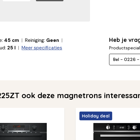
Heb je vra
e:
45 cm
Reiniging:
Geen
ud:
25 l
Meer specificaties
Productspecial
Bel - 0226 
25ZT ook deze magnetrons interessa
Holiday deal