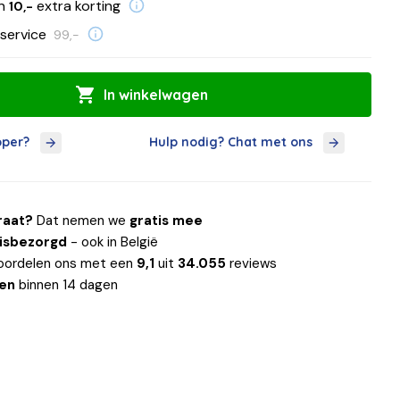
en
extra korting
10,-
service
99,-
In winkelwagen
oper?
Hulp nodig? Chat met ons
raat?
Dat nemen we
gratis mee
uisbezorgd
- ook in België
oordelen ons met een
9,1
uit
34.055
reviews
len
binnen 14 dagen