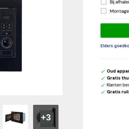
Bij afhal
Montage
Elders goedk
Oud appa
Gratis th
Klanten be
Gratis rui
+3