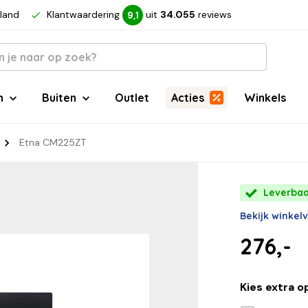
rland
Klantwaardering
uit
34.055
reviews
9,1
n
Buiten
Outlet
Acties
Winkels
Etna CM225ZT
Leverbaar
Bekijk winkel
276,-
Kies extra o