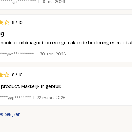
******@i*********
19 mei 2026
8 / 10
ig
 mooie combimagnetron een gemak in de bediening en mooi afge
****@o**********
30 april 2026
8 / 10
product. Makkelijk in gebruik
*****@g********
22 maart 2026
ws bekijken