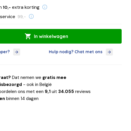
en
extra korting
10,-
service
99,-
In winkelwagen
oper?
Hulp nodig? Chat met ons
raat?
Dat nemen we
gratis mee
uisbezorgd
- ook in België
oordelen ons met een
9,1
uit
34.055
reviews
len
binnen 14 dagen