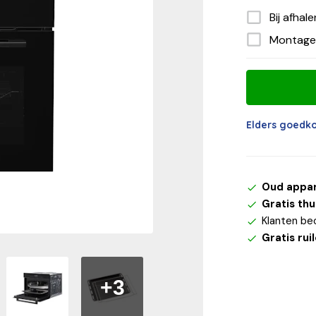
Bij afhal
Montage
Elders goedk
Oud appa
Gratis th
Klanten be
Gratis rui
+3