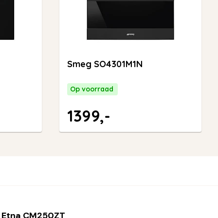
Smeg SO4301M1N
Op voorraad
1399,-
 Etna CM250ZT