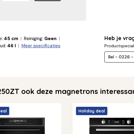
Heb je vra
e:
45 cm
Reiniging:
Geen
ud:
46 l
Meer specificaties
Productspecial
Bel - 0226 
50ZT ook deze magnetrons interessa
deal
Holiday deal