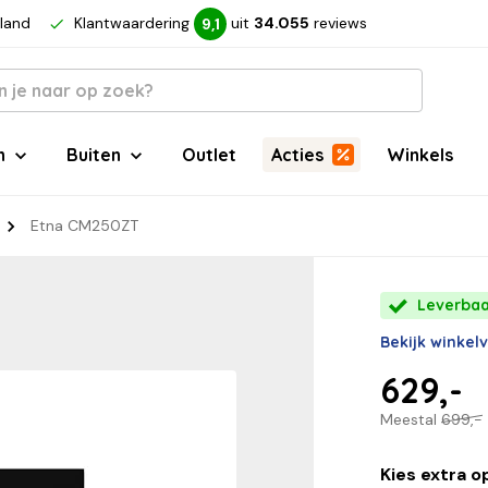
rland
Klantwaardering
uit
34.055
reviews
9,1
n
Buiten
Outlet
Acties
Winkels
Etna CM250ZT
Leverbaar
Bekijk winkel
629,-
Meestal
699,-
Kies extra o