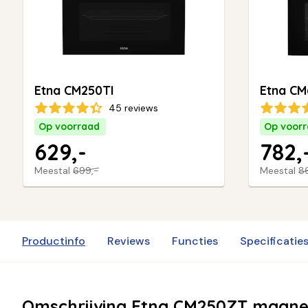
Etna CM250TI
Etna CM
45 reviews
Op voorraad
Op voor
629,-
782,
Meestal
699,-
Meestal
8
Productinfo
Reviews
Functies
Specificatie
Omschrijving Etna CM250ZT magne