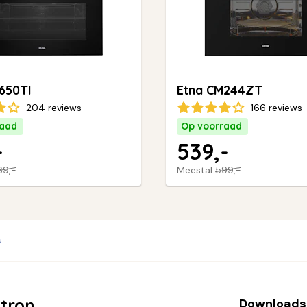
650TI
Etna CM244ZT
204 reviews
166 reviews
raad
Op voorraad
-
539,-
69,-
Meestal
599,-
s
tron
Downloads