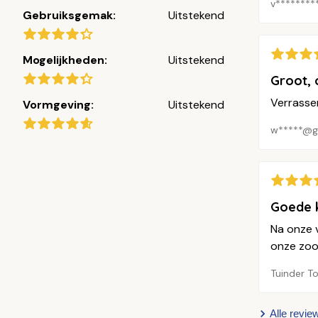
v********
Gebruiksgemak:
Uitstekend
Mogelijkheden:
Uitstekend
Groot,
Verrassen
Vormgeving:
Uitstekend
w*****@g
Goede 
Na onze v
onze zoon
Tuinder T
Alle revie