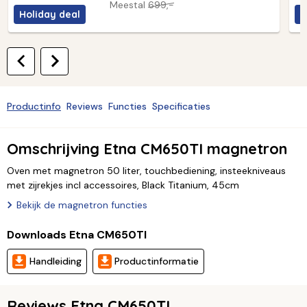
Meestal
699,-
Holiday deal
H
Productinfo
Reviews
Functies
Specificaties
Omschrijving Etna CM650TI magnetron
Oven met magnetron 50 liter, touchbediening, insteekniveaus
met zijrekjes incl accessoires, Black Titanium, 45cm
Bekijk de magnetron functies
Downloads Etna CM650TI
Handleiding
Productinformatie
Reviews Etna CM650TI