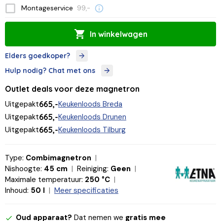
Montageservice
99,-
In winkelwagen
Elders goedkoper?
Hulp nodig? Chat met ons
Outlet deals voor deze magnetron
Uitgepakt
665,-
Keukenloods Breda
Uitgepakt
665,-
Keukenloods Drunen
Uitgepakt
665,-
Keukenloods Tilburg
Type:
Combimagnetron
Nishoogte:
45 cm
Reiniging:
Geen
Maximale temperatuur:
250 °C
Inhoud:
50 l
Meer specificaties
Oud apparaat?
Dat nemen we
gratis mee