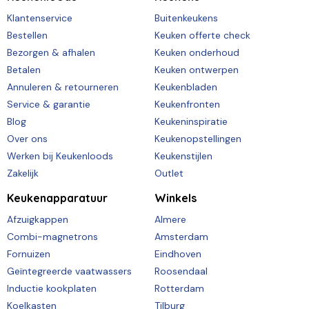
Klantenservice
Buitenkeukens
Bestellen
Keuken offerte check
Bezorgen & afhalen
Keuken onderhoud
Betalen
Keuken ontwerpen
Annuleren & retourneren
Keukenbladen
Service & garantie
Keukenfronten
Blog
Keukeninspiratie
Over ons
Keukenopstellingen
Werken bij Keukenloods
Keukenstijlen
Zakelijk
Outlet
Keukenapparatuur
Winkels
Afzuigkappen
Almere
Combi-magnetrons
Amsterdam
Fornuizen
Eindhoven
Geïntegreerde vaatwassers
Roosendaal
Inductie kookplaten
Rotterdam
Koelkasten
Tilburg