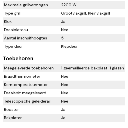
Maximale grillvermogen
2200 W
Type grill
Grootvlakgrill, Kleinvlakgrill
Klok
Ja
Draaiplateau
Nee
Aantal inschuifhoogtes
5
Type deur
Klepdeur
Toebehoren
Meegeleverde toebehoren
1 geëmailleerde bakplaat, 1 glazen ba
Braadthermometer
Nee
Kerntemperatuurmeter
Nee
Draaispit meegeleverd
Nee
Telescopische geleiderail
Nee
Rooster
Ja
Bakplaten
Ja