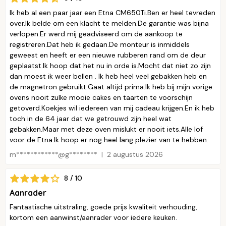
Ik heb al een paar jaar een Etna CM650Ti.Ben er heel tevreden
over.Ik belde om een klacht te melden.De garantie was bijna
verlopen.Er werd mij geadviseerd om de aankoop te
registreren.Dat heb ik gedaan.De monteur is inmiddels
geweest en heeft er een nieuwe rubberen rand om de deur
geplaatst.Ik hoop dat het nu in orde is.Mocht dat niet zo zijn
dan moest ik weer bellen . Ik heb heel veel gebakken heb en
de magnetron gebruikt.Gaat altijd prima.Ik heb bij mijn vorige
ovens nooit zulke mooie cakes en taarten te voorschijn
getoverd.Koekjes wil iedereen van mij cadeau krijgen.En ik heb
toch in de 64 jaar dat we getrouwd zijn heel wat
gebakken.Maar met deze oven mislukt er nooit iets.Alle lof
voor de Etna.Ik hoop er nog heel lang plezier van te hebben.
m************@g********
2 augustus 2026
8 / 10
Aanrader
Fantastische uitstraling, goede prijs kwaliteit verhouding,
kortom een aanwinst/aanrader voor iedere keuken.